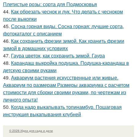
Плетистые розы: сорта для Подмосковья
44.
Как обрезать чеснок и лук. Что делать с чесноком
после выкопки
45.
Сосна горная виды. Сосна горная: лучшие сорта,
фотокаталог с описанием
46.
Как сохранить фрезии зимой. Как хранить фрезии
зимой в домашних условиях
47.
Гаура цветок, как сохранить зимой. Гаура
48.
Карандаш выкройка подушка. Подушка-карандаш в
детскую своими руками
49.
Аквариум растения искусственные или живые.
Аквариум по размерам Размеры аквариума с расчетом
стоимости для сборки своими руками, по чертежам из
личного опыта!
50.
Когда надо выкапывать топинамбур. Пошаговая
инструкция выкапывания клубней
© 2026 Идеи для сада и дачи