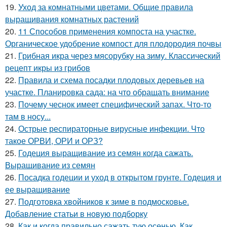
19.
Уход за комнатными цветами. Общие правила
выращивания комнатных растений
20.
11 Способов применения компоста на участке.
Органическое удобрение компост для плодородия почвы
21.
Грибная икра через мясорубку на зиму. Классический
рецепт икры из грибов
22.
Правила и схема посадки плодовых деревьев на
участке. Планировка сада: на что обращать внимание
23.
Почему чеснок имеет специфический запах. Что-то
там в носу...
24.
Острые респираторные вирусные инфекции. Что
такое ОРВИ, ОРИ и ОРЗ?
25.
Годеция выращивание из семян когда сажать.
Выращивание из семян
26.
Посадка годеции и уход в открытом грунте. Годеция и
ее выращивание
27.
Подготовка хвойников к зиме в подмосковье.
Добавление статьи в новую подборку
28.
Как и когда правильно сажать тую осенью. Как