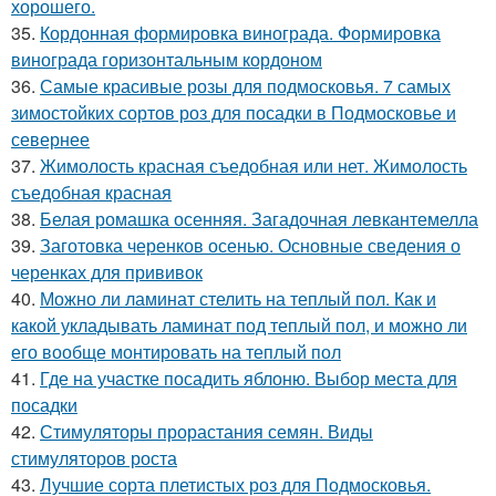
хорошего.
35.
Кордонная формировка винограда. Формировка
винограда горизонтальным кордоном
36.
Самые красивые розы для подмосковья. 7 самых
зимостойких сортов роз для посадки в Подмосковье и
севернее
37.
Жимолость красная съедобная или нет. Жимолость
съедобная красная
38.
Белая ромашка осенняя. Загадочная левкантемелла
39.
Заготовка черенков осенью. Основные сведения о
черенках для прививок
40.
Можно ли ламинат стелить на теплый пол. Как и
какой укладывать ламинат под теплый пол, и можно ли
его вообще монтировать на теплый пол
41.
Где на участке посадить яблоню. Выбор места для
посадки
42.
Стимуляторы прорастания семян. Виды
стимуляторов роста
43.
Лучшие сорта плетистых роз для Подмосковья.