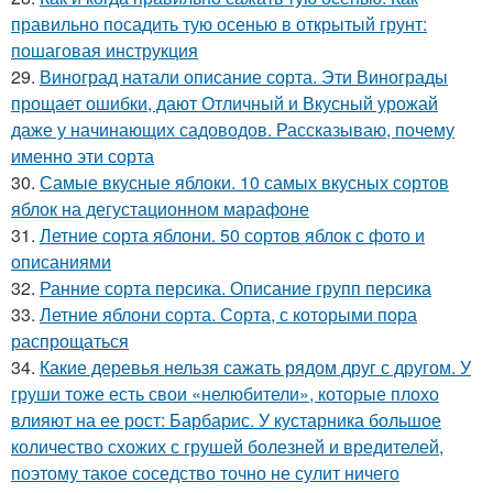
правильно посадить тую осенью в открытый грунт:
пошаговая инструкция
29.
Виноград натали описание сорта. Эти Винограды
прощает ошибки, дают Отличный и Вкусный урожай
даже у начинающих садоводов. Рассказываю, почему
именно эти сорта
30.
Самые вкусные яблоки. 10 самых вкусных сортов
яблок на дегустационном марафоне
31.
Летние сорта яблони. 50 сортов яблок с фото и
описаниями
32.
Ранние сорта персика. Описание групп персика
33.
Летние яблони сорта. Сорта, с которыми пора
распрощаться
34.
Какие деревья нельзя сажать рядом друг с другом. У
груши тоже есть свои «нелюбители», которые плохо
влияют на ее рост: Барбарис. У кустарника большое
количество схожих с грушей болезней и вредителей,
поэтому такое соседство точно не сулит ничего