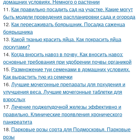
домашних условиях. Немного о растении
11.
Как правильно посадить сад на участке. Какие могут
быть модели проведения распланировки сада и огорода
12.
Как пересаживать боярышник. Посадка саженца
боярышника
13.
Какой тканью красить яйца. Как покрасить яйца
лоскутами?
14.
Когда вносить навоз в почву. Как вносить навоз:
основные требования при удобрении почвы органикой
15.
Размножение туи семенами в домашних условиях.
Как вырастить тую из семечки
16.
Лучшие мочегонные препараты для похудения и
улучшения веса. Лучшие мочегонные таблетки для
взрослых
17.
Лечение поджелудочной железы эффективно и
правильно. Клинические проявления хронического
панкреатита
18.
Парковые розы сорта для Подмосковья. Парковые
розы