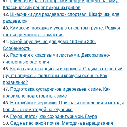
41.
Грибная икра с болгарским перцем рецепт на зиму.
Классический рецепт икры из грибов
42.
Шкафчики для раздевалок спортзал. Шкафчики для
раздевалок
43.
Камассия посадка и уход в открытом грунте. Редкая
гостья цветников – камассия
44.
Какой брус лучше для дома 150 или 200.
Особенности
45.
Растения с красивыми листьями. Декоративно-
лиственные растения
46.
Когда садить нарциссы и крокусы. Садим в открытый
грунт нарциссы, тюльпаны и крокусы осенью. Как
правильно?
47.
Подготовка кустарников и деревьев к зиме. Как
правильно подготовить к зиме
48.
На клубнике червячки. Признаки появления и методы
борьбы с нематодой на клубнике
49.
Гаура цветок, как сохранить зимой. Гаура
50.
Сад на песчаной почве. Методика выращивания