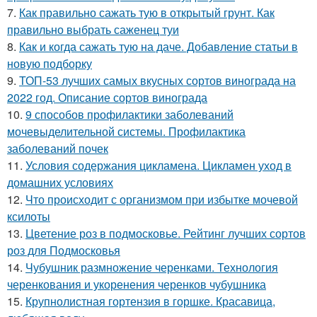
7.
Как правильно сажать тую в открытый грунт. Как
правильно выбрать саженец туи
8.
Как и когда сажать тую на даче. Добавление статьи в
новую подборку
9.
ТОП-53 лучших самых вкусных сортов винограда на
2022 год. Описание сортов винограда
10.
9 способов профилактики заболеваний
мочевыделительной системы. Профилактика
заболеваний почек
11.
Условия содержания цикламена. Цикламен уход в
домашних условиях
12.
Что происходит с организмом при избытке мочевой
ксилоты
13.
Цветение роз в подмосковье. Рейтинг лучших сортов
роз для Подмосковья
14.
Чубушник размножение черенками. Технология
черенкования и укоренения черенков чубушника
15.
Крупнолистная гортензия в горшке. Красавица,