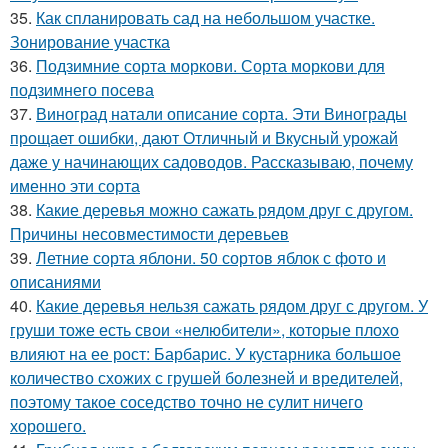
35.
Как спланировать сад на небольшом участке.
Зонирование участка
36.
Подзимние сорта моркови. Сорта моркови для
подзимнего посева
37.
Виноград натали описание сорта. Эти Винограды
прощает ошибки, дают Отличный и Вкусный урожай
даже у начинающих садоводов. Рассказываю, почему
именно эти сорта
38.
Какие деревья можно сажать рядом друг с другом.
Причины несовместимости деревьев
39.
Летние сорта яблони. 50 сортов яблок с фото и
описаниями
40.
Какие деревья нельзя сажать рядом друг с другом. У
груши тоже есть свои «нелюбители», которые плохо
влияют на ее рост: Барбарис. У кустарника большое
количество схожих с грушей болезней и вредителей,
поэтому такое соседство точно не сулит ничего
хорошего.