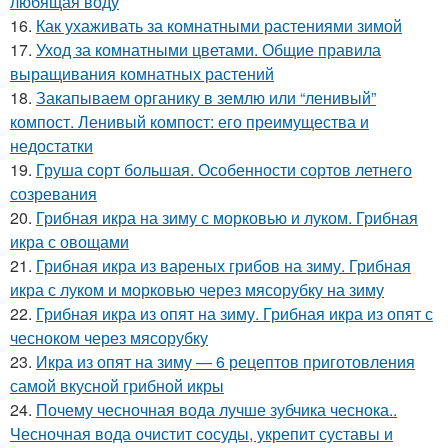
любящая воду
16.
Как ухаживать за комнатными растениями зимой
17.
Уход за комнатными цветами. Общие правила
выращивания комнатных растений
18.
Закапываем органику в землю или “ленивый”
компост. Ленивый компост: его преимущества и
недостатки
19.
Груша сорт большая. Особенности сортов летнего
созревания
20.
Грибная икра на зиму с морковью и луком. Грибная
икра с овощами
21.
Грибная икра из вареных грибов на зиму. Грибная
икра с луком и морковью через мясорубку на зиму
22.
Грибная икра из опят на зиму. Грибная икра из опят с
чесноком через мясорубку
23.
Икра из опят на зиму — 6 рецептов приготовления
самой вкусной грибной икры
24.
Почему чесночная вода лучше зубчика чеснока..
Чесночная вода очистит сосуды, укрепит суставы и