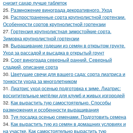
снизит сахар лучше таблеток
25.
Размножение винограда декоративного. Уход
26.
Распространенные сорта крупнолистной гортензии.
Особенности сортов крупнолистной гортензии
27.
Гортензия крупнолистная зимостойкие сорта.
Зимовка крупнолистной гортензии
28.
Выращивание годеции из семян в открытом грунте.
Уход за рассадой и высадка в открытый грунт
29.
Сорт винограда северный ранний. Северный
сладкий, описание сорта
30.
Цветущие свечи для вашего сада: сорта лиатриса и
тонкости ухода за многолетником
31.
Лиатрис уход осенью подготовка к зиме. Лиатрис:
восхитительные метёлки для клумб и живых изгородей
32.
Как вырастить тую самостоятельно. Способы
размножения и особенности выращивания
33.
Туя посадка осенью семенами. Подготовить семена
34.
Как вырастить тую из семян в домашних условиях и
на участке. Как самостоятельно вырастить тую