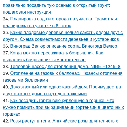
правильно посадить тую осенью в открытый грунт:
пошаговая инструкция
34.
Планировка сада и огорода на участка. Грамотная
планировка на участке в 6 соток
35.
Какие плодовые деревья нельзя сажать рядом друг с
другом. Схема совместимости деревьев и кустарников
36.
Виноград Велюр описание сорта. Виноград Велюр
37.
Когда можно пересаживать боярышник. Как
вырастить боярышник самостоятельно
38.
Тепловой насос для отопления дома. NIBE F1245–8
39.
Отопление на газовых баллонах. Нюансы отопления
газовыми баллонами
40.
Двухэтажный или одноэтажный дом. Преимущества
двухэтажных домов над одноэтажными
41.
Как посадить гортензию купленную в горшке. Что
нужно помнить при выращивании гортензии в цветочных
горшках
42.
Розы растут в тени. Английские розы для тенистых