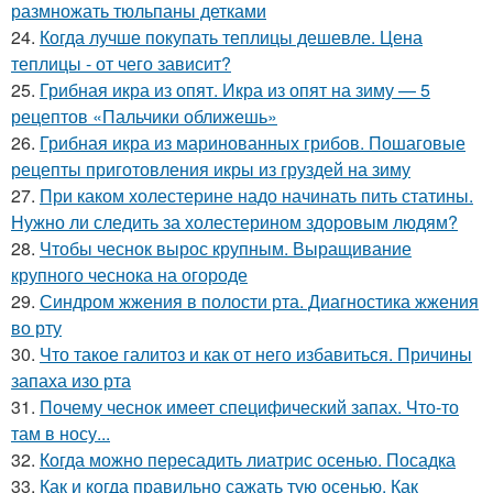
размножать тюльпаны детками
24.
Когда лучше покупать теплицы дешевле. Цена
теплицы - от чего зависит?
25.
Грибная икра из опят. Икра из опят на зиму — 5
рецептов «Пальчики оближешь»
26.
Грибная икра из маринованных грибов. Пошаговые
рецепты приготовления икры из груздей на зиму
27.
При каком холестерине надо начинать пить статины.
Нужно ли следить за холестерином здоровым людям?
28.
Чтобы чеснок вырос крупным. Выращивание
крупного чеснока на огороде
29.
Синдром жжения в полости рта. Диагностика жжения
во рту
30.
Что такое галитоз и как от него избавиться. Причины
запаха изо рта
31.
Почему чеснок имеет специфический запах. Что-то
там в носу...
32.
Когда можно пересадить лиатрис осенью. Посадка
33.
Как и когда правильно сажать тую осенью. Как