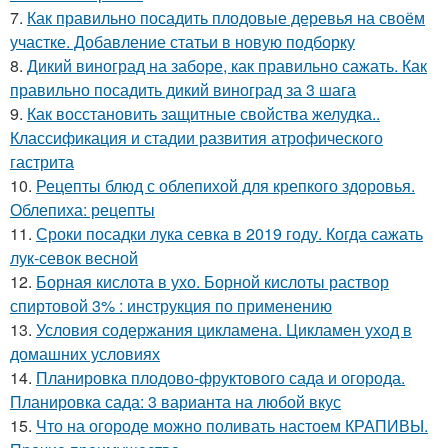
7.
Как правильно посадить плодовые деревья на своём
участке. Добавление статьи в новую подборку
8.
Дикий виноград на заборе, как правильно сажать. Как
правильно посадить дикий виноград за 3 шага
9.
Как восстановить защитные свойства желудка..
Классификация и стадии развития атрофического
гастрита
10.
Рецепты блюд с облепихой для крепкого здоровья.
Облепиха: рецепты
11.
Сроки посадки лука севка в 2019 году. Когда сажать
лук-севок весной
12.
Борная кислота в ухо. Борной кислоты раствор
спиртовой 3% : инструкция по применению
13.
Условия содержания цикламена. Цикламен уход в
домашних условиях
14.
Планировка плодово-фруктового сада и огорода.
Планировка сада: 3 варианта на любой вкус
15.
Что на огороде можно поливать настоем КРАПИВЫ.