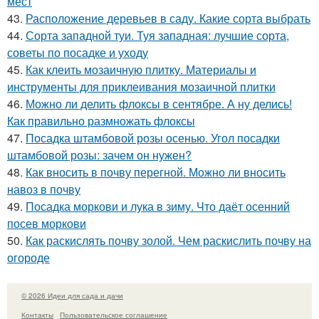
мест
43.
Расположение деревьев в саду. Какие сорта выбрать
44.
Сорта западной туи. Туя западная: лучшие сорта,
советы по посадке и уходу
45.
Как клеить мозаичную плитку. Материалы и
инструменты для приклеивания мозаичной плитки
46.
Можно ли делить флоксы в сентябре. А ну делись!
Как правильно размножать флоксы
47.
Посадка штамбовой розы осенью. Угол посадки
штамбовой розы: зачем он нужен?
48.
Как вносить в почву перегной. Можно ли вносить
навоз в почву
49.
Посадка моркови и лука в зиму. Что даёт осенний
посев моркови
50.
Как раскислять почву золой. Чем раскислить почву на
огороде
© 2026 Идеи для сада и дачи
Контакты
Пользовательское соглашение