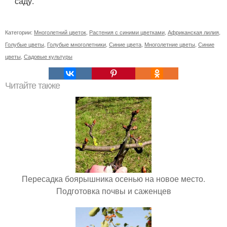
саду.
Категории:
Многолетний цветок
,
Растения с синими цветками
,
Африканская лилия
,
Голубые цветы
,
Голубые многолетники
,
Синие цвета
,
Многолетние цветы
,
Синие
цветы
,
Садовые культуры
Читайте также
Пересадка боярышника осенью на новое место.
Подготовка почвы и саженцев