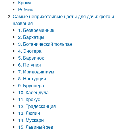
Крокус
Рябчик
Самые неприхотливые цветы для дачи: фото и
названия
1. Безвременник
2. Бархатцы
3. Ботанический тюльпан
4. Энотера
5. Барвинок
6. Петуния
7. Иридодиктиум
8. Настурция
9. Бруннера
10. Календула
11. Крокус
12. Традесканция
13. Люпин
14. Мускари
15. Львиный зев