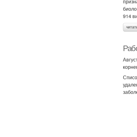
призн
биоло
914 в
читат
Рабо
Авгус
корне
Списо
удале
забол