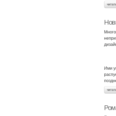
читат
Нов
Много
непри
дизай
Ими у
распу
поздн
читат
Ром