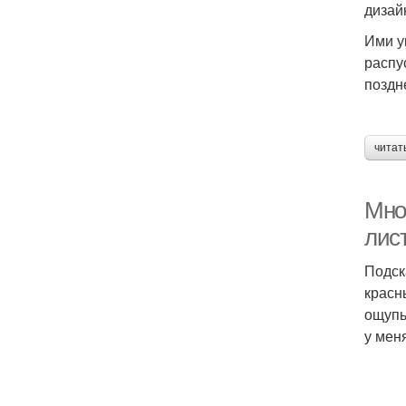
дизай
Ими у
распу
поздн
читат
Мно
лис
Подск
красн
ощупь
у мен