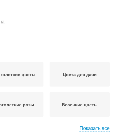
на
голетние цветы
Цвета для дачи
оголетние розы
Весенние цветы
Показать все
Цвета с сиреневыми
летовые цветы