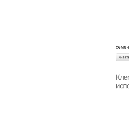
семен
читат
Кле
исп