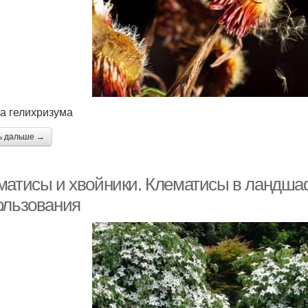
а гелихризума
ь дальше →
матисы и хвойники. Клематисы в ландша
ользования