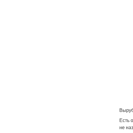
Выруб
Есть 
не на