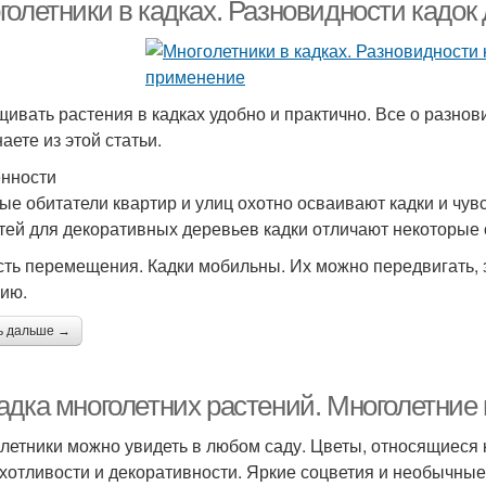
олетовыми цветами
голетники в кадках. Разновидности кадок
прихотливые цветы
ивать растения в кадках удобно и практично. Все о разнов
аете из этой статьи.
нности
ые обитатели квартир и улиц охотно осваивают кадки и чувс
тей для декоративных деревьев кадки отличают некоторые 
сть перемещения. Кадки мобильны. Их можно передвигать, 
ию.
ь дальше →
адка многолетних растений. Многолетние
летники можно увидеть в любом саду. Цветы, относящиеся к
хотливости и декоративности. Яркие соцветия и необычны