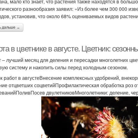
ана, мало кто знает, что растения также находятся в больш
гического разнообразия заявил: «Из более чем 300 000 из
идов, установив, что около 68% оцениваемых видов растени
ь дальше →
та в цветнике в августе. Цветник: сезонн
т – лучший месяц для деления и пересадки многолетних цв
вую систему и накопить силы перед холодным сезоном.
к работ в августеВнесение комплексных удобрений, внекор
ние отцветших соцветийПрофилактическая обработка роз от
еванийПоливПосев двулетниковМноголетники: деление, че