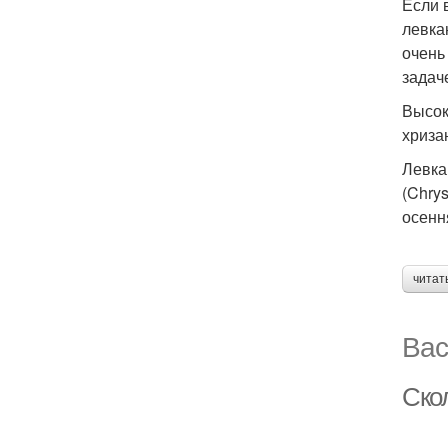
Если 
левка
очень
задач
Высок
хриза
Левка
(Chry
осенн
читат
Вас
Ско