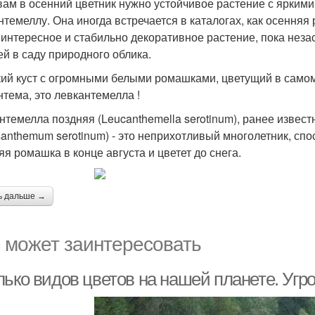
вам в осенний цветник нужно устойчивое растение с ярким
нтемеллу. Она иногда встречается в каталогах, как осенняя
 интересное и стабильно декоративное растение, пока неза
ей в саду природного облика.
ий куст с огромными белыми ромашками, цветущий в самом к
нтема, это левкантемелла !
нтемелла поздняя (Leucanthemella serotinum), ранее извест
santhemum serotinum) - это неприхотливый многолетник, сп
яя ромашка в конце августа и цветет до снега.
ь дальше →
 может заинтересовать
лько видов цветов на нашей планете. Угр