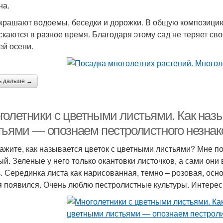
на.
крашают водоемы, беседки и дорожки. В общую композици
скаются в разное время. Благодаря этому сад не теряет св
ей осени.
ь дальше →
голетники с цветными листьями. Как наз
тьями — опознаем пестролистного незна
ажите, как называется цветок с цветными листьями? Мне п
ый. Зеленые у него только окантовки листочков, а сами они 
. Серединка листа как нарисованная, темно – розовая, осно
я появился. Очень люблю пестролистные культуры. Интересн