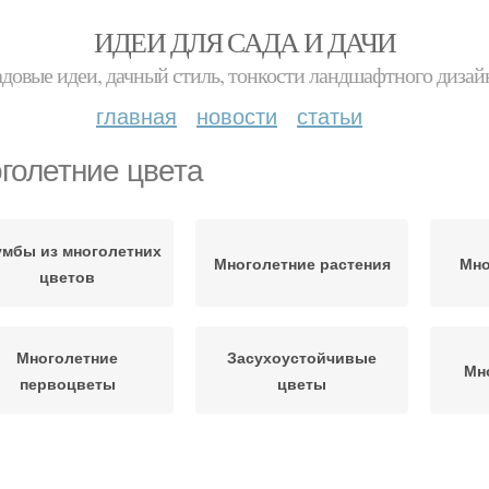
ИДЕИ ДЛЯ САДА И ДАЧИ
адовые идеи, дачный стиль, тонкости ландшафтного дизай
главная
новости
статьи
голетние цвета
умбы из многолетних
Многолетние растения
Мно
цветов
Многолетние
Засухоустойчивые
Мн
первоцветы
цветы
Растение с
Цвета с сиреневыми и
Фио