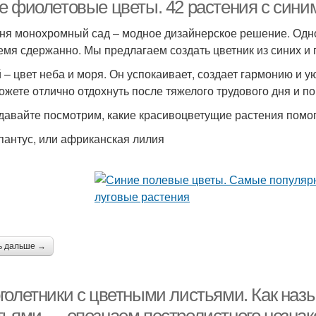
е фиолетовые цветы. 42 растения с сини
ня монохромный сад – модное дизайнерское решение. Одн
емя сдержанно. Мы предлагаем создать цветник из синих и 
Цвета с сиреневыми
ета с сиреневыми и
цветами
 – цвет неба и моря. Он успокаивает, создает гармонию и у
ожете отлично отдохнуть после тяжелого трудового дня и по
 давайте посмотрим, какие красивоцветущие растения помог
апантус, или африканская лилия
ь дальше →
голетники с цветными листьями. Как наз