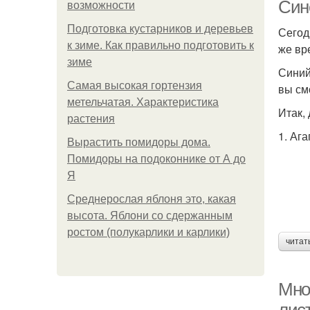
Син
возможности
Подготовка кустарников и деревьев
Сегод
к зиме. Как правильно подготовить к
же вр
Цв
зиме
Синий
Самая высокая гортензия
вы см
метельчатая. Характеристика
Итак,
растения
1. Аг
Вырастить помидоры дома.
Помидоры на подоконнике от А до
Я
Среднерослая яблоня это, какая
высота. Яблони со сдержанным
ростом (полукарлики и карлики)
читат
Мно