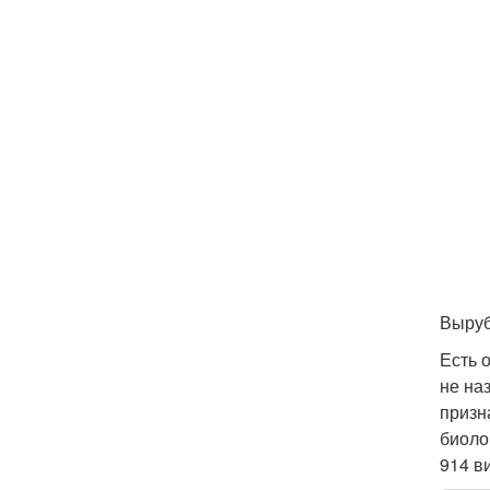
Выруб
Есть 
не на
призн
биоло
914 в