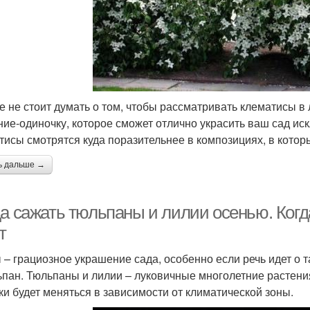
е не стоит думать о том, чтобы рассматривать клематисы 
ние-одиночку, которое сможет отлично украсить ваш сад и
тисы смотрятся куда поразительнее в композициях, в котор
ь дальше →
да сажать тюльпаны и лилии осенью. Ког
т
 – грациозное украшение сада, особенно если речь идет о т
ьпан. Тюльпаны и лилии – луковичные многолетние растения
ки будет меняться в зависимости от климатической зоны.