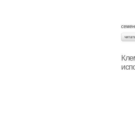
семен
читат
Кле
исп