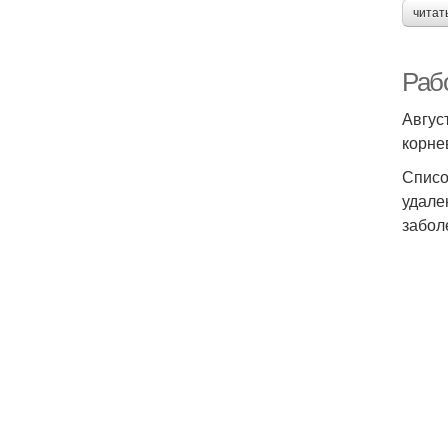
читат
Рабо
Авгус
корне
Списо
удале
забол