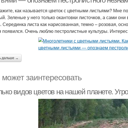
тьями — опознаем пестролистного незна
ажите, как называется цветок с цветными листьями? Мне п
ый. Зеленые у него только окантовки листочков, а сами они 
. Серединка листа как нарисованная, темно – розовая, осно
я появился. Очень люблю пестролистные культуры. Интересн
ь дальше →
 может заинтересовать
лько видов цветов на нашей планете. Угр