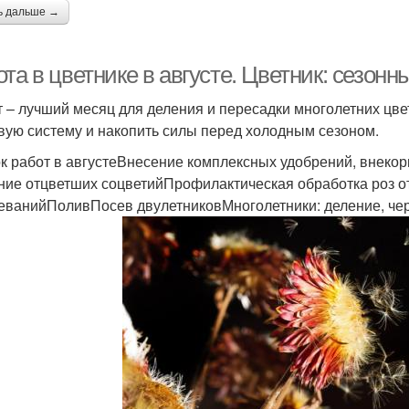
ь дальше →
та в цветнике в августе. Цветник: сезонн
т – лучший месяц для деления и пересадки многолетних цв
вую систему и накопить силы перед холодным сезоном.
к работ в августеВнесение комплексных удобрений, внекор
ние отцветших соцветийПрофилактическая обработка роз от
еванийПоливПосев двулетниковМноголетники: деление, че