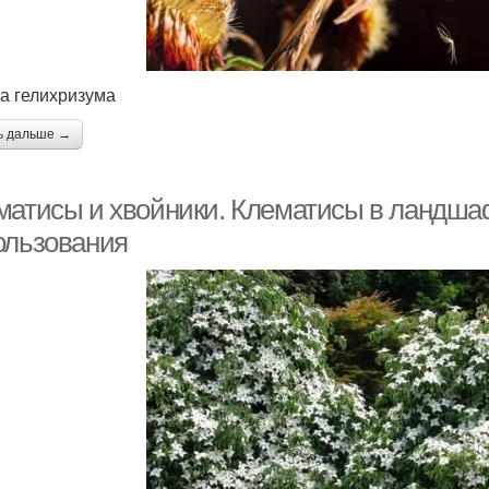
а гелихризума
ь дальше →
матисы и хвойники. Клематисы в ландша
ользования