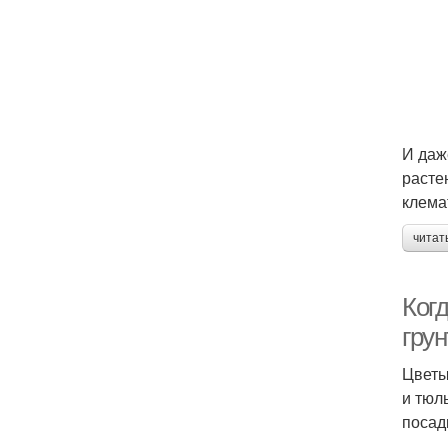
И даж
расте
клема
читат
Ког
грун
Цветы
и тюл
посад