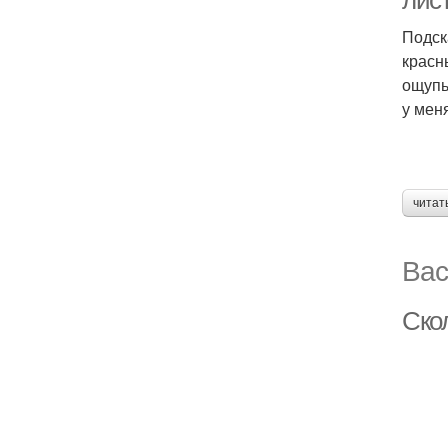
лис
Подск
красн
ощупь
у мен
читат
Вас
Ско