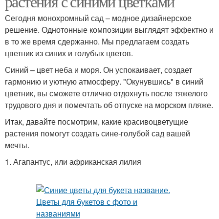
растения с синими цветками
Сегодня монохромный сад – модное дизайнерское
решение. Однотонные композиции выглядят эффектно и
в то же время сдержанно. Мы предлагаем создать
Полевые цвета
Голубые цветы
цветник из синих и голубых цветов.
Синий – цвет неба и моря. Он успокаивает, создает
гармонию и уютную атмосферу. "Окунувшись" в синий
цветник, вы сможете отлично отдохнуть после тяжелого
Фиолетовые цветы
Цвета для кашпо
трудового дня и помечтать об отпуске на морском пляже.
Итак, давайте посмотрим, какие красивоцветущие
растения помогут создать сине-голубой сад вашей
мечты.
Каскадные цветы
Вьющиеся цветы
1. Агапантус, или африканская лилия