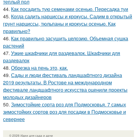
теплый пол
44.
Как посадить тую семенами осенью. Пересадка туи
45.
Когда садить нарциссы и крокусы. Садим в открытый
грунт нарциссы, тюльпаны и крокусы осенью. Как
правильно?
46.
Как правильно засушить целозию. Объемная сушка
растений
47.
Узкие шкафчики для раздевалок. Шкафчики для
раздевалок
48.
Обрезка на пень это, как.
49.
Сады и люди фестиваль ландшафтного дизайна
2019 результаты. В Ростове на международном
фестивале ландшафтного искусства оценили проекты
молодых дизайнеров
50.
Зимостойкие сорта роз для Подмосковья. 7 самых
зимостойких сортов роз для посадки в Подмосковье и
севернее
© 2026 Идеи для сада и дачи