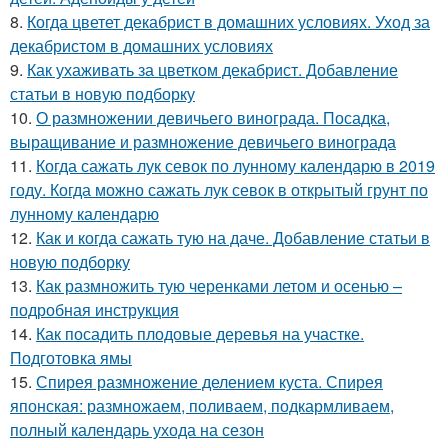
8.
Когда цветет декабрист в домашних условиях. Уход за
декабристом в домашних условиях
9.
Как ухаживать за цветком декабрист. Добавление
статьи в новую подборку
10.
О размножении девичьего винограда. Посадка,
выращивание и размножение девичьего винограда
11.
Когда сажать лук севок по лунному календарю в 2019
году. Когда можно сажать лук севок в открытый грунт по
лунному календарю
12.
Как и когда сажать тую на даче. Добавление статьи в
новую подборку
13.
Как размножить тую черенками летом и осенью –
подробная инструкция
14.
Как посадить плодовые деревья на участке.
Подготовка ямы
15.
Спирея размножение делением куста. Спирея
японская: размножаем, поливаем, подкармливаем,
полный календарь ухода на сезон