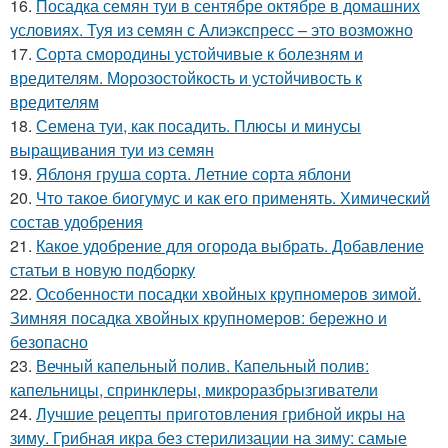
16.
Посадка семян туи в сентябре октябре в домашних
условиях. Туя из семян с Алиэкспресс – это возможно
17.
Сорта смородины устойчивые к болезням и
вредителям. Морозостойкость и устойчивость к
вредителям
18.
Семена туи, как посадить. Плюсы и минусы
выращивания туи из семян
19.
Яблоня груша сорта. Летние сорта яблони
20.
Что такое биогумус и как его применять. Химический
состав удобрения
21.
Какое удобрение для огорода выбрать. Добавление
статьи в новую подборку
22.
Особенности посадки хвойных крупномеров зимой.
Зимняя посадка хвойных крупномеров: бережно и
безопасно
23.
Вечный капельный полив. Капельный полив:
капельницы, спринклеры, микроразбрызгиватели
24.
Лучшие рецепты приготовления грибной икры на
зиму. Грибная икра без стерилизации на зиму: самые