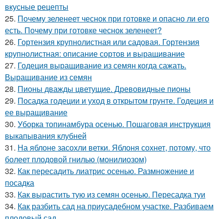
вкусные рецепты
25.
Почему зеленеет чеснок при готовке и опасно ли его
есть. Почему при готовке чеснок зеленеет?
26.
Гортензия крупнолистная или садовая. Гортензия
крупнолистная: описание сортов и выращивание
27.
Годеция выращивание из семян когда сажать.
Выращивание из семян
28.
Пионы дважды цветущие. Древовидные пионы
29.
Посадка годеции и уход в открытом грунте. Годеция и
ее выращивание
30.
Уборка топинамбура осенью. Пошаговая инструкция
выкапывания клубней
31.
На яблоне засохли ветки. Яблоня сохнет, потому, что
болеет плодовой гнилью (монилиозом)
32.
Как пересадить лиатрис осенью. Размножение и
посадка
33.
Как вырастить тую из семян осенью. Пересадка туи
34.
Как разбить сад на приусадебном участке. Разбиваем
плодовый сад