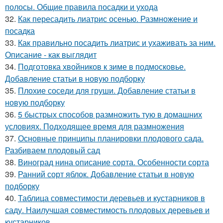
полосы. Общие правила посадки и ухода
32.
Как пересадить лиатрис осенью. Размножение и
посадка
33.
Как правильно посадить лиатрис и ухаживать за ним.
Описание - как выглядит
34.
Подготовка хвойников к зиме в подмосковье.
Добавление статьи в новую подборку
35.
Плохие соседи для груши. Добавление статьи в
новую подборку
36.
5 быстрых способов размножить тую в домашних
условиях. Подходящее время для размножения
37.
Основные принципы планировки плодового сада.
Разбиваем плодовый сад
38.
Виноград нина описание сорта. Особенности сорта
39.
Ранний сорт яблок. Добавление статьи в новую
подборку
40.
Таблица совместимости деревьев и кустарников в
саду. Наилучшая совместимость плодовых деревьев и
кустарников