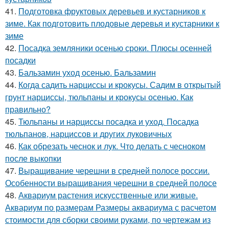
41.
Подготовка фруктовых деревьев и кустарников к
зиме. Как подготовить плодовые деревья и кустарники к
зиме
42.
Посадка земляники осенью сроки. Плюсы осенней
посадки
43.
Бальзамин уход осенью. Бальзамин
44.
Когда садить нарциссы и крокусы. Садим в открытый
грунт нарциссы, тюльпаны и крокусы осенью. Как
правильно?
45.
Тюльпаны и нарциссы посадка и уход. Посадка
тюльпанов, нарциссов и других луковичных
46.
Как обрезать чеснок и лук. Что делать с чесноком
после выкопки
47.
Выращивание черешни в средней полосе россии.
Особенности выращивания черешни в средней полосе
48.
Аквариум растения искусственные или живые.
Аквариум по размерам Размеры аквариума с расчетом
стоимости для сборки своими руками, по чертежам из