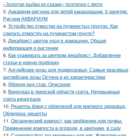
«Золотая рыбка из сказки» поэтапно с фото
3.
Аквариум рисунок для детей карандашом. 5 занятие.
Рисуем АКВАРИУМ
4.
Устройство отмостки на пучинистых грунтах. Как
сделать отмостку на пучинистом грунте?
5.
Декабрист цветок уход в домашних. Общая
информация о растении
6.
Как ухаживать за цветком декабрист. Добавление
статьи в новую подборку
7.
Английские розы для подмосковья. Самые красивые
английские розы Остина и их характеристики
8.
Яблоня ред стар. Описание
9.
Виноград в тверской области сорта. Неукрывные
сорта винограда
10.
Рецепты блюд с облепихой для крепкого здоровья.
Облепиха: рецепты
11.
Органический компост, как удобрение для почвы.
Применение компоста в огороде, в цветнике, в саду
12.
Суперфосфат это мочевина или нет. Живительная