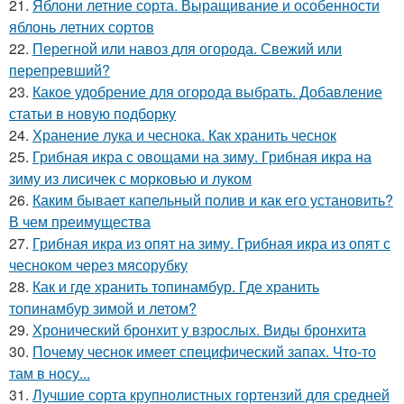
21.
Яблони летние сорта. Выращивание и особенности
яблонь летних сортов
22.
Перегной или навоз для огорода. Свежий или
перепревший?
23.
Какое удобрение для огорода выбрать. Добавление
статьи в новую подборку
24.
Хранение лука и чеснока. Как хранить чеснок
25.
Грибная икра с овощами на зиму. Грибная икра на
зиму из лисичек с морковью и луком
26.
Каким бывает капельный полив и как его установить?
В чем преимущества
27.
Грибная икра из опят на зиму. Грибная икра из опят с
чесноком через мясорубку
28.
Как и где хранить топинамбур. Где хранить
топинамбур зимой и летом?
29.
Хронический бронхит у взрослых. Виды бронхита
30.
Почему чеснок имеет специфический запах. Что-то
там в носу...
31.
Лучшие сорта крупнолистных гортензий для средней