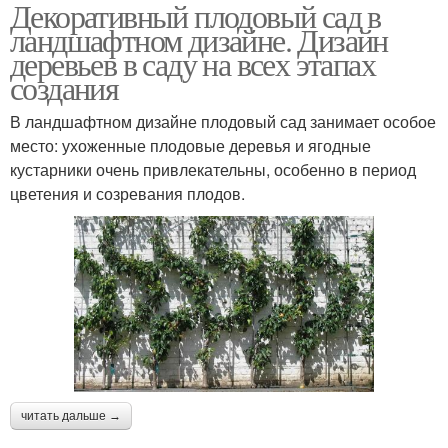
Декоративный плодовый сад в
Многолетние цветы
Многолетние цвета
ландшафтном дизайне. Дизайн
деревьев в саду на всех этапах
создания
Многолетние
В ландшафтном дизайне плодовый сад занимает особое
первоцветы
место: ухоженные плодовые деревья и ягодные
кустарники очень привлекательны, особенно в период
цветения и созревания плодов.
читать дальше →