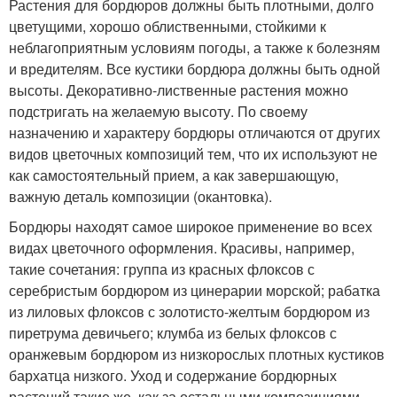
Растения для бордюров должны быть плотными, долго
цветущими, хорошо облиственными, стойкими к
неблагоприятным условиям погоды, а также к болезням
и вредителям. Все кустики бордюра должны быть одной
высоты. Декоративно-лиственные растения можно
подстригать на желаемую высоту. По своему
назначению и характеру бордюры отличаются от других
видов цветочных композиций тем, что их используют не
как самостоятельный прием, а как завершающую,
важную деталь композиции (окантовка).
Бордюры находят самое широкое применение во всех
видах цветочного оформления. Красивы, например,
такие сочетания: группа из красных флоксов с
серебристым бордюром из цинерарии морской; рабатка
из лиловых флоксов с золотисто-желтым бордюром из
пиретрума девичьего; клумба из белых флоксов с
оранжевым бордюром из низкорослых плотных кустиков
бархатца низкого. Уход и содержание бордюрных
растений такие же, как за остальными композициями.