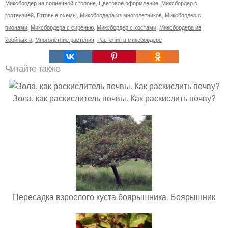
Миксбордер на солнечной стороне
,
Цветовое оформление
,
Миксбордер с
гортензией
,
Готовые схемы
,
Миксбордера из многолетников
,
Миксбордер с
пионами
,
Миксбордера с сиренью
,
Миксбордер с хостами
,
Миксбордера из
хвойных и
,
Многолетние растения
,
Растения в миксбордере
Читайте также
Зола, как раскислитель почвы. Как раскислить почву?
Пересадка взрослого куста боярышника. Боярышник