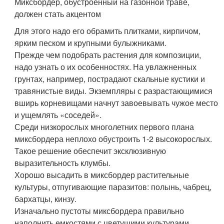
Миксбордер, обустроенный на газонной траве,
должен стать акцентом
Для этого надо его обрамить плитками, кирпичом,
ярким песком и крупными булыжниками.
Прежде чем подобрать растения для композиции,
надо узнать о их особенностях. На увлажненных
грунтах, например, пострадают скальные кустики и
травянистые виды. Экземпляры с разрастающимися
вширь корневищами начнут завоевывать чужое место
и ущемлять «соседей».
Среди низкорослых многолетних первого плана
миксбордера неплохо обустроить 1-2 высокорослых.
Такое решение обеспечит эксклюзивную
выразительность клумбы.
Хорошо высадить в миксбордер растительные
культуры, отпугивающие паразитов: полынь, чабрец,
бархатцы, кинзу.
Изначально пустоты миксбордера правильно
наполнить емкостями с цветущими культурами,