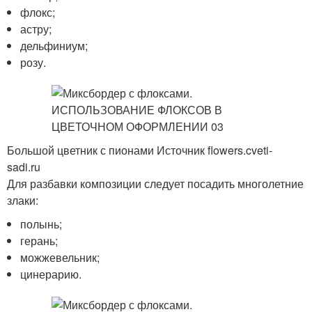
флокс;
астру;
дельфиниум;
розу.
Большой цветник с пионами Источник flowers.cveti-
sadi.ru
Для разбавки композиции следует посадить многолетние
злаки:
полынь;
герань;
можжевельник;
цинерарию.