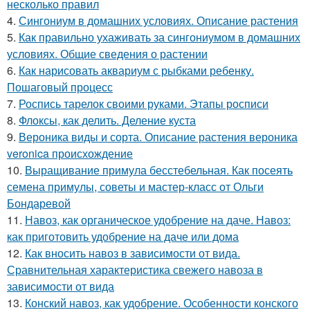
несколько правил
4.
Сингониум в домашних условиях. Описание растения
5.
Как правильно ухаживать за сингониумом в домашних
условиях. Общие сведения о растении
6.
Как нарисовать аквариум с рыбками ребенку.
Пошаговый процесс
7.
Роспись тарелок своими руками. Этапы росписи
8.
Флоксы, как делить. Деление куста
9.
Вероника виды и сорта. Описание растения вероника
veronica происхождение
10.
Выращивание примула бесстебельная. Как посеять
семена примулы, советы и мастер-класс от Ольги
Бондаревой
11.
Навоз, как органическое удобрение на даче. Навоз:
как приготовить удобрение на даче или дома
12.
Как вносить навоз в зависимости от вида.
Сравнительная характеристика свежего навоза в
зависимости от вида
13.
Конский навоз, как удобрение. Особенности конского