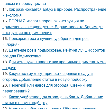
навоза и преимущества
14.
Как размножается арбуз в природе. Распространение
и экология
15.
БОРНАЯ кислота порошок инструкция по
применению в садоводстве. Борная кислота Боримед :
инструкция по применению
16.
Подкормка роз и лучшие удобрения для роз.
«Глория»
17.
Цветение роз в подмосковье. Рейтинг лучших сортов
роз для Подмосковья
18.
Для чего нужен навоз и как правильно применять его
на даче
19.
Какую пользу могут принести сорняки в саду и
огороде. Добавление статьи в новую подборку
20.
Перегной или навоз для огорода. Свежий или
перепревший?
21.
Какое удобрение для огорода выбрать. Добавление
статьи в новую подборку
22.
Навоз для обогрева парника. Обогрев парников