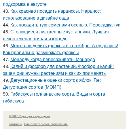
подкормка в августе
43.
Как красиво посадить нарциссы. Нарцисс:
использование в дизайне сада
44.
Как посадить тую семенами осенью. Пересадка туи
45.
Стелющиеся лиственные кустарники. Лучшая
вечнозеленая живая изгородь
46.
Можно ли делить флоксы в сентябре. А ну делись!
Как правильно размножать флоксы
47.
Монарду когда пересаживать. Монарда
48.
Калий и фосфор для растений. Фосфор и калий:
зачем они нужны растениям и как их применять
49.
Дегустационные оценки сортов яблок. Re:
Дегустация сортов (МОИП)
50.
Гибискусы голландские сорта. Виды и сорта
гибискуса
© 2026 Идеи для сада и дачи
Контакты
Пользовательское соглашение