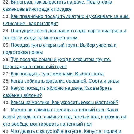
32.
Виноград, как вырастить на даче. Подготовка
саженцев винограда к посадке
33.
Как правильно посадить лиатрис и ухаживать за ним.
Описание - как выглядит
34.
Цветущие свечи для вашего сада: сорта лиатриса и
тонкости ухода за многолетником
35.
Посадка туи в открытый грунт. Выбор участка и
подготовка почвы
36.
Туя посадка семян и уход в открытом грунте.
Пересадка в открытый грунт
37.
Как посадить тую семенами. Выбор сорта
38.
Когда собирать физалис овощной. Сорта и виды
39.
Какую посадить яблоню на даче. Как выбрать
саженец яблони?
40.
Кексы из мастики. Как украсить кексы мастикой?
41.
Можно ли ламинат стелить на теплый пол. Как и
какой укладывать ламинат под теплый пол, и можно ли
его вообще монтировать на теплый пол
42.
Что делать с капустой в августе. Капуста: полив и