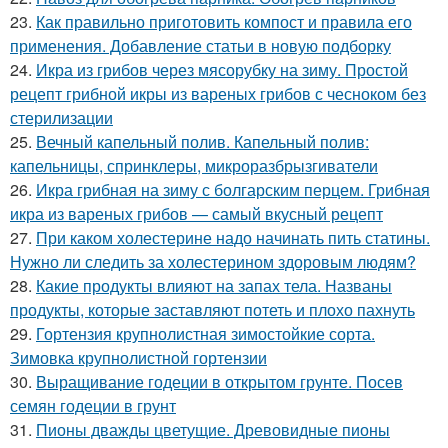
23.
Как правильно приготовить компост и правила его
применения. Добавление статьи в новую подборку
24.
Икра из грибов через мясорубку на зиму. Простой
рецепт грибной икры из вареных грибов с чесноком без
стерилизации
25.
Вечный капельный полив. Капельный полив:
капельницы, спринклеры, микроразбрызгиватели
26.
Икра грибная на зиму с болгарским перцем. Грибная
икра из вареных грибов — самый вкусный рецепт
27.
При каком холестерине надо начинать пить статины.
Нужно ли следить за холестерином здоровым людям?
28.
Какие продукты влияют на запах тела. Названы
продукты, которые заставляют потеть и плохо пахнуть
29.
Гортензия крупнолистная зимостойкие сорта.
Зимовка крупнолистной гортензии
30.
Выращивание годеции в открытом грунте. Посев
семян годеции в грунт
31.
Пионы дважды цветущие. Древовидные пионы