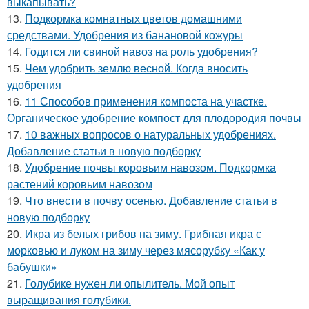
выкапывать?
13.
Подкормка комнатных цветов домашними
средствами. Удобрения из банановой кожуры
14.
Годится ли свиной навоз на роль удобрения?
15.
Чем удобрить землю весной. Когда вносить
удобрения
16.
11 Способов применения компоста на участке.
Органическое удобрение компост для плодородия почвы
17.
10 важных вопросов о натуральных удобрениях.
Добавление статьи в новую подборку
18.
Удобрение почвы коровьим навозом. Подкормка
растений коровьим навозом
19.
Что внести в почву осенью. Добавление статьи в
новую подборку
20.
Икра из белых грибов на зиму. Грибная икра с
морковью и луком на зиму через мясорубку «Как у
бабушки»
21.
Голубике нужен ли опылитель. Мой опыт
выращивания голубики.