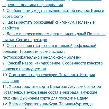
сирень — правила выращивания
5.
Особенности ухода за пышнолистной лианой. Виды и
сорта фото
6.
Как вырастить роскошный сингониум. Полезные
свойства
7.
Делим и пересаживаем флокс шиловидный Полезные
статьи. Сроки пересадки
8.
Опыт лечения гастроэзофагеальной рефлюксной
болезни. Терапевтические аспекты
гастроэзофагеальной рефлюксной болезни
9.
Конский навоз, как удобрение. Особенности конского
навоза и преимущества
10.
Сорта винограда селекции Потапенко. История
создания
11.
Характеристики сорта Виноград Амурский золотой
Потапенко. Неукрывные сорта винограда: амурские
гибриды. Выбираем сорта для посадки на дачу
12.
Время сбора топинамбура. Топинамбур: когда