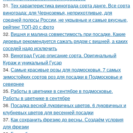
31.
Тех характеристика винограда сорта данге. Все сорта
винограда: для Черноземья, неприхотливые, для
средней полосы России, не укрывные и самые вкусные,
рейтинг ТОП-20 с фото
32.
Вишня и малина совместимость при посадке. Какие
деревья рекомендуется сажать рядом с вишней, а каких
соседей надо исключить
33.
Виноград Гусар описание сорта. Оригинальный
Кураж и уникальный Гусар
34.
Самые красивые розы для подмосковья. 7 самых
зимостойких сортов роз для посадки в Подмосковье и
севернее
35.
Работы в цветнике в сентябре в подмосковье.
Работы в цветнике в сентябре
36.
Посадка весной луковичных цветов. 6 луковичных и
клубневых цветов для весенней посадки
37.
Как сохранить фрезию до весны. Создаём условия
для фрезии