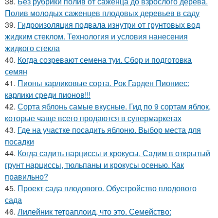
38.
Без рубрики полив от саженца до взрослого дерева.
Полив молодых саженцев плодовых деревьев в саду
39.
Гидроизоляция подвала изнутри от грунтовых вод
жидким стеклом. Технология и условия нанесения
жидкого стекла
40.
Когда созревают семена туи. Сбор и подготовка
семян
41.
Пионы карликовые сорта. Рок Гарден Пиониес:
карлики среди пионов!!!
42.
Сорта яблонь самые вкусные. Гид по 9 сортам яблок,
которые чаще всего продаются в супермаркетах
43.
Где на участке посадить яблоню. Выбор места для
посадки
44.
Когда садить нарциссы и крокусы. Садим в открытый
грунт нарциссы, тюльпаны и крокусы осенью. Как
правильно?
45.
Проект сада плодового. Обустройство плодового
сада
46.
Лилейник тетраплоид, что это. Семейство: