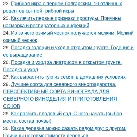
22.
Грибная икра с перцем болгарским. 10 отличных
рецептов сытной грибной икры
23.
Как лечить первые признаки простуды. Причины
насморка и респираторных инфекций
24.
Из-за чего озимый чеснок получается мелким. Мелкий
озимый чеснок
25.
Посадка годеции и уход в открытом грунте. Годеция и
ее выращивание
26.
Посадка и уход за лиатрисом в открытом грунте.
Посадка и уход
27.
Как вырастить тую из семян в домашних условиях
28.
Лучшие сорта для северного виноградарства.
ПЕРСПЕКТИВНЫЕ СОРТА ВИНОГРАДА ДЛЯ
CЕВЕРНОГО ВИНОДЕЛИЯ И ПРИГОТОВЛЕНИЯ
СОКОВ
29.
Как разбить плодовый сад. С чего начать (выбор
места, состав почвы)
30.
Какие деревья можно сажать рядом друг с другом.
Причины несовместимости деревьев