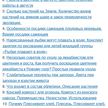
работы в августе
3.
Сколько растений на Земле. Количество видов
растений на земном шаре и закон периодичности
эволюции.
4.
Особенности посадки саженцев плодовых деревьев.
Время посадки саженцев
5.
Нарисованные рыбки могут плавать в воде. Конспект
занятия по рисованию для детей младшей группы
«Рыбки плавают в воде»
6.
Несколько советов по уходу за декабристом для
цветения и роста. Как получить роскошное цветение
декабриста к Новому году? Простые правила ухода
7.
Слабительные продукты при запорах. Диета при
запорах и вздутии живота
8.
Что входит в состав облепихи. Описание растения
9.
Конский компост для огорода. Компост из конского
навоза: Преимущества, Недостатки, Использование
10.
Почему Плесневеет хлеб. Плесень. Плесневеет хлеб.