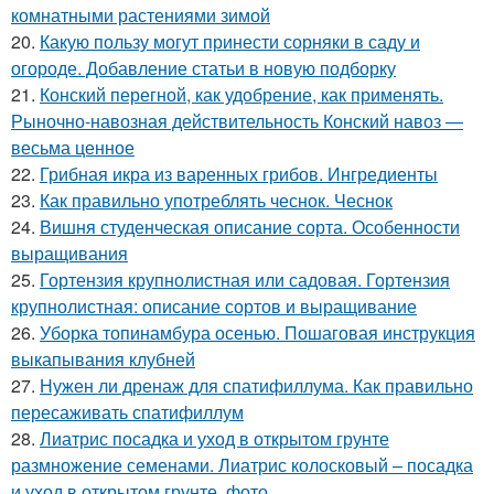
комнатными растениями зимой
20.
Какую пользу могут принести сорняки в саду и
огороде. Добавление статьи в новую подборку
21.
Конский перегной, как удобрение, как применять.
Рыночно-навозная действительность Конский навоз —
весьма ценное
22.
Грибная икра из варенных грибов. Ингредиенты
23.
Как правильно употреблять чеснок. Чеснок
24.
Вишня студенческая описание сорта. Особенности
выращивания
25.
Гортензия крупнолистная или садовая. Гортензия
крупнолистная: описание сортов и выращивание
26.
Уборка топинамбура осенью. Пошаговая инструкция
выкапывания клубней
27.
Нужен ли дренаж для спатифиллума. Как правильно
пересаживать спатифиллум
28.
Лиатрис посадка и уход в открытом грунте
размножение семенами. Лиатрис колосковый – посадка
и уход в открытом грунте, фото