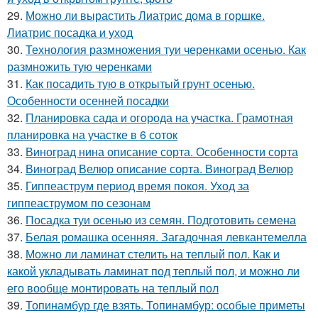
29.
Можно ли вырастить Лиатрис дома в горшке.
Лиатрис посадка и уход
30.
Технология размножения туи черенками осенью. Как
размножить тую черенками
31.
Как посадить тую в открытый грунт осенью.
Особенности осенней посадки
32.
Планировка сада и огорода на участка. Грамотная
планировка на участке в 6 соток
33.
Виноград нина описание сорта. Особенности сорта
34.
Виноград Велюр описание сорта. Виноград Велюр
35.
Гиппеаструм период время покоя. Уход за
гиппеаструмом по сезонам
36.
Посадка туи осенью из семян. Подготовить семена
37.
Белая ромашка осенняя. Загадочная левкантемелла
38.
Можно ли ламинат стелить на теплый пол. Как и
какой укладывать ламинат под теплый пол, и можно ли
его вообще монтировать на теплый пол
39.
Топинамбур где взять. Топинамбур: особые приметы