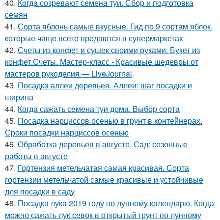
40.
Когда созревают семена туи. Сбор и подготовка
семян
41.
Сорта яблонь самые вкусные. Гид по 9 сортам яблок,
которые чаще всего продаются в супермаркетах
42.
Счеты из конфет и сушек своими руками. Букет из
конфет.Счеты. Мастер-класс - Красивые шедевры от
мастеров рукоделия — LiveJournal
43.
Посадка аллеи деревьев. Аллеи: шаг посадки и
ширина
44.
Когда сажать семена туи дома. Выбор сорта
45.
Посадка нарциссов осенью в грунт в контейнерах.
Сроки посадки нарциссов осенью
46.
Обработка деревьев в августе. Сад: сезонные
работы в августе
47.
Гортензия метельчатая самая красивая. Сорта
гортензии метельчатой самые красивые и устойчивые
для посадки в саду
48.
Посадка лука 2019 году по лунному календарю. Когда
можно сажать лук севок в открытый грунт по лунному