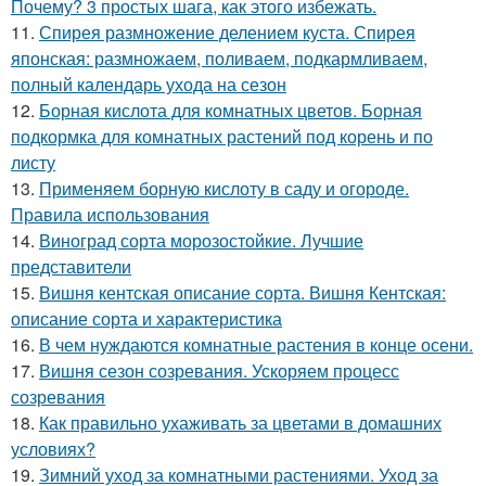
Почему? 3 простых шага, как этого избежать.
11.
Спирея размножение делением куста. Спирея
японская: размножаем, поливаем, подкармливаем,
полный календарь ухода на сезон
12.
Борная кислота для комнатных цветов. Борная
подкормка для комнатных растений под корень и по
листу
13.
Применяем борную кислоту в саду и огороде.
Правила использования
14.
Виноград сорта морозостойкие. Лучшие
представители
15.
Вишня кентская описание сорта. Вишня Кентская:
описание сорта и характеристика
16.
В чем нуждаются комнатные растения в конце осени.
17.
Вишня сезон созревания. Ускоряем процесс
созревания
18.
Как правильно ухаживать за цветами в домашних
условиях?
19.
Зимний уход за комнатными растениями. Уход за