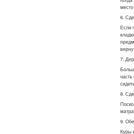
место
6. Сд
Если 
кладк
предм
верну
7. Де
Больш
часть
сидет
8. Сд
Поско
матра
9. Об
Куры 