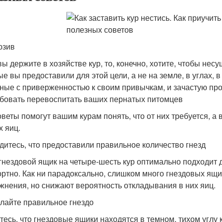
юзив
вы держите в хозяйстве кур, то, конечно, хотите, чтобы не
ые вы предоставили для этой цели, а не на земле, в углах, в
ные с приверженностью к своим привычкам, и зачастую про
бовать перевоспитать ваших пернатых питомцев
оветы помогут вашим курам понять, что от них требуется, а
х яиц.
едитесь, что предоставили правильное количество гнезд
гнездовой ящик на четыре-шесть кур оптимально подходит д
ртно. Как ни парадоксально, слишком много гнездовых ящик
жнения, но снижают вероятность откладывания в них яиц.
елайте правильное гнездо
тесь, что гнездовые ящики находятся в темном, тихом углу