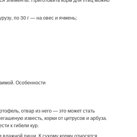
урузу, по 30 г — на овес и ячмень;
тофель, отвар из него — это может стать
гашеную известь, корки от цитрусов и арбуза.
ти к гибели кур.
и влажной пищи. К сухому корму относятся