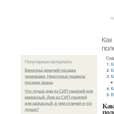
с
Как
пол
Сод
Популярные материалы
К
К
Виноград девичий посадка
К
черенками. Некоторые правила
посадки лианы
К
Что лучше дом из СИП-панелей или
В
каркасный. Дом из СИП-панелей
Как
или каркасный: в чем отличия и что
пол
лучше?