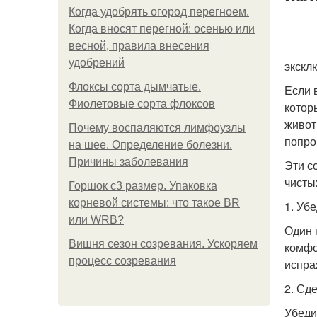
Когда удобрять огород перегноем.
Когда вносят перегной: осенью или
весной, правила внесения
удобрений
экскл
Флоксы сорта дымчатые.
Если 
Фиолетовые сорта флоксов
котор
живот
Почему воспаляются лимфоузлы
попро
на шее. Определение болезни.
Причины заболевания
Эти с
чисты
Горшок с3 размер. Упаковка
корневой системы: что такое BR
1. Уб
или WRB?
Один 
Вишня сезон созревания. Ускоряем
комфо
процесс созревания
испра
2. Сд
Убеди