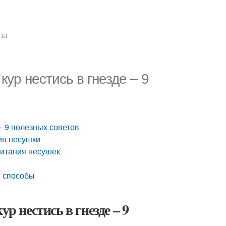
на
кур нестись в гнезде – 9
 – 9 полезных советов
ния несушки
питания несушек
, способы
р нестись в гнезде – 9