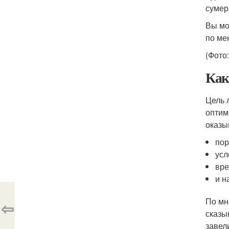
сумер
Вы мо
по ме
(Фото:
Как
Цель 
оптим
оказы
пор
усл
вре
и н
По мн
⇦
сказы
завел