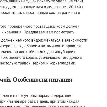
ость ваших несушек почему-то упала, не стоит
ушку должна находиться в диапазоне 120-140 г.
пересмотреть качественный состав рациона и
этого проверенного поставщика, корм должен
 и хранения. Предлагаем вам посмотреть
н должен немного видоизменяться в зависимости
минеральных добавок и витаминов, стараются
количество яиц отбирается для инкубации с
много зеленого корма, увеличивают его долю в
ек только травой, зерном и корнеплодами,
имой. Особенности питания
тавлен и в нем учтены нормы содержания
ри или четыре раза в день, при этом каждая
я элементы. Приготовить корм для птиц можно