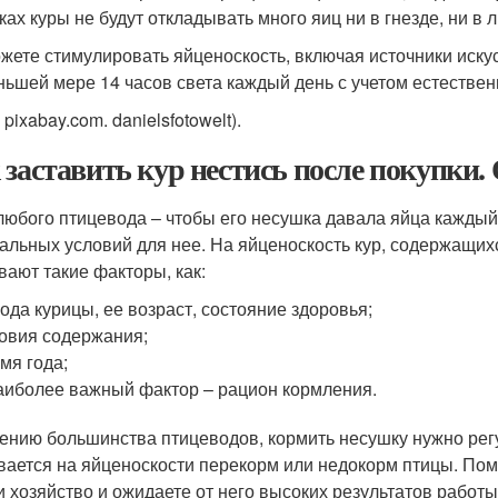
ках куры не будут откладывать много яиц ни в гнезде, ни в 
жете стимулировать яйценоскость, включая источники иску
ньшей мере 14 часов света каждый день с учетом естествен
 pixabay.com. danielsfotowelt).
 заставить кур нестись после покупки
любого птицевода – чтобы его несушка давала яйца каждый
альных условий для нее. На яйценоскость кур, содержащи
вают такие факторы, как:
ода курицы, ее возраст, состояние здоровья;
овия содержания;
мя года;
аиболее важный фактор – рацион кормления.
ению большинства птицеводов, кормить несушку нужно рег
вается на яйценоскости перекорм или недокорм птицы. Помн
и хозяйство и ожидаете от него высоких результатов работы