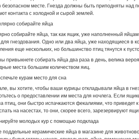
в безопасном месте. Гнезда должны быть приподняты над по
ают контакта с холодной и сырой землей.
гулярно собирайте яйца
ярно собирайте яйца, так как ящик, уже наполненный яйцам
 для гнездования. Одно или два яйца, уже находящиеся в ко
ления еще нескольких, но большинство птиц тянутся к пусто
вы привыкнете собирать яйца два раза в день, велика вероя
дные места большим количеством яиц.
еспечьте курам место для сна
але, вы хотите, чтобы ваши курицы откладывали яйца в гнез
отьтесь о предоставлении им места для ночлега. Если ящи
на птиц, они быстро испачкаются фекалиями, что приведет к
 спать на насестах, то они, скорее всего, зарезервируют ящи
енируйте молодых кур с помощью подклада
е поддельные керамические яйца в магазине для животново
 куры будут готовы начать откладывать яйца, помещение мул