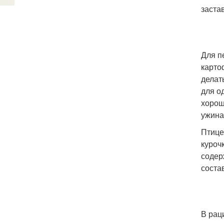
заста
Для п
карто
делат
для о
хорош
ужина
Птице
куроч
содер
соста
В рац