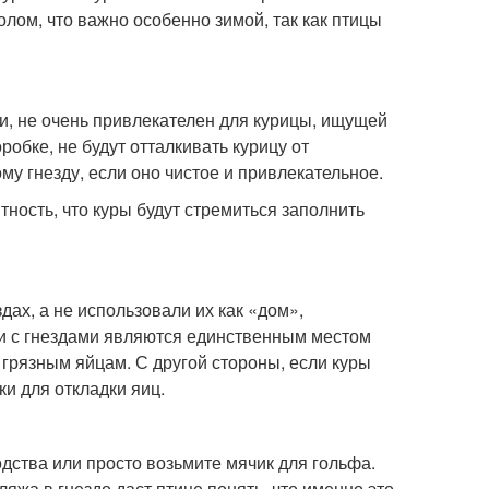
лом, что важно особенно зимой, так как птицы
и, не очень привлекателен для курицы, ищущей
робке, не будут отталкивать курицу от
му гнезду, если оно чистое и привлекательное.
тность, что куры будут стремиться заполнить
дах, а не использовали их как «дом»,
ки с гнездами являются единственным местом
 грязным яйцам. С другой стороны, если куры
ки для откладки яиц.
дства или просто возьмите мячик для гольфа.
яжа в гнездо даст птице понять, что именно это