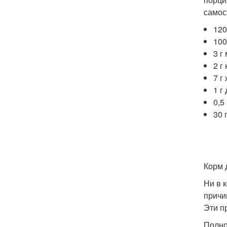
самос
120
100
3 г
2 г
7 г
1 г
0,5
30 
Корм 
Ни в 
причи
Эти п
Полно