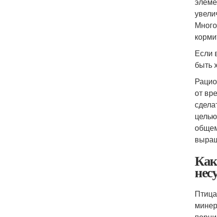
элеме
увели
Много
корми
Если 
быть 
Рацио
от вр
сдела
целью
общем
выращ
Как
нес
Птица
минер
порци