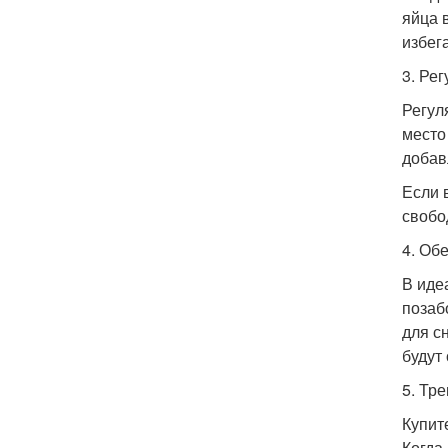
яйца 
избег
3. Ре
Регул
место
добав
Если 
свобо
4. Об
В иде
позаб
для с
будут
5. Тр
Купит
Когда