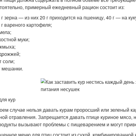
тоятельно, примерный ежедневный рацион состоит из:
 г зерна — из них 20 г приходится на пшеницу, 40 г — на кук
 г вареного картофеля;
 мела;
 костной муки;
 жмыха;
 дрожжей;
 г соли;
г мешанки.
для кур
коем случае нельзя давать курам проросший или зеленый кар
ной отравления. Запрещается давать птице куриное мясо, не
родукты вызывают проблемы с пищеварением и могут привес
ценное меню для птиц состоит из сухой, комбинированной 