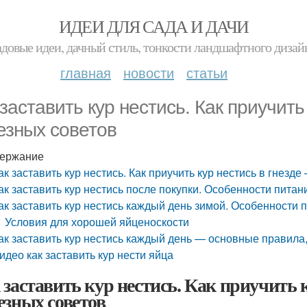
ИДЕИ ДЛЯ САДА И ДАЧИ
адовые идеи, дачный стиль, тонкости ландшафтного дизай
главная
новости
статьи
 заставить кур нестись. Как приучить 
езных советов
ержание
ак заставить кур нестись. Как приучить кур нестись в гнезде
ак заставить кур нестись после покупки. Особенности пита
ак заставить кур нестись каждый день зимой. Особенности 
Условия для хорошей яйценоскости
ак заставить кур нестись каждый день — основные правила
идео как заставить кур нести яйца
 заставить кур нестись. Как приучить ку
езных советов