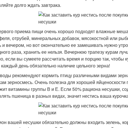
вляйте долго ждать завтрака.
ервого приема пищи очень хорошо подходят влажные мешан
феля, отрубей, минеральных добавок, мясокостной или рыб
ь и вечером, но вот окончательно ее замешивать нужно утр
дного раза, хранить ее нельзя. Вечернюю трапезу курам луч
о, если вы сумеете рассчитать время и порцию так, чтобы к
 каждый день обязательно наличие цельного зерна!
воды рекомендуют кормить птицу различными видами зерна
кам зерносмесь. Очень полезна для хорошей яйценоскости п
жит витамины группы В и Е. Если 50% рациона несушки, с
влять пшеница в разных видах, значит нестись ваша курочк
ион вашей несушки обязательно должны входить зелень, к