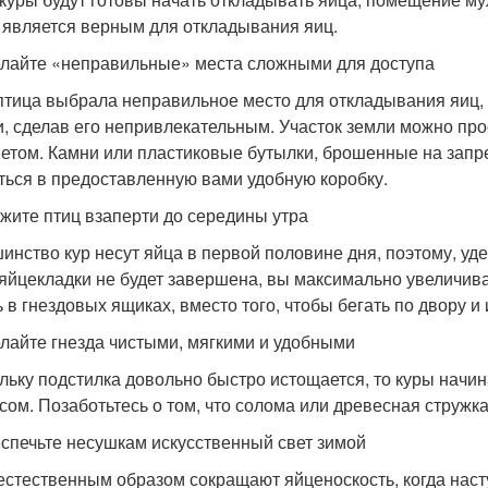
 является верным для откладывания яиц.
елайте «неправильные» места сложными для доступа
птица выбрала неправильное место для откладывания яиц,
и, сделав его непривлекательным. Участок земли можно пр
етом. Камни или пластиковые бутылки, брошенные на запр
ться в предоставленную вами удобную коробку.
ржите птиц взаперти до середины утра
инство кур несут яйца в первой половине дня, поэтому, уде
 яйцекладки не будет завершена, вы максимально увеличива
ь в гнездовых ящиках, вместо того, чтобы бегать по двору и 
елайте гнезда чистыми, мягкими и удобными
льку подстилка довольно быстро истощается, то куры начин
сом. Позаботьтесь о том, что солома или древесная стружк
еспечьте несушкам искусственный свет зимой
естественным образом сокращают яйценоскость, когда наст