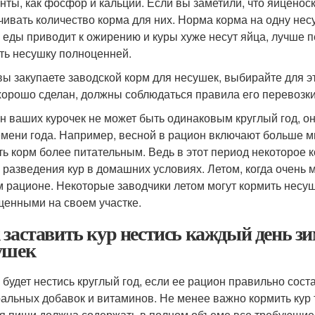
нты, как фосфор и кальций. Если вы заметили, что яйценоск
чивать количество корма для них. Норма корма на одну нес
 еды приводит к ожирению и куры хуже несут яйца, лучше 
ть несушку полноценней.
вы закупаете заводской корм для несушек, выбирайте для 
хорошо сделан, должны соблюдаться правила его перевозки
н ваших курочек не может быть одинаковым круглый год, о
емени года. Например, весной в рацион включают больше 
ть корм более питательным. Ведь в этот период некоторое 
 разведения кур в домашних условиях. Летом, когда очень 
 рационе. Некоторые заводчики летом могут кормить несуш
енными на своем участке.
 заставить кур нестись каждый день з
ушек
 будет нестись круглый год, если ее рацион правильно сос
альных добавок и витаминов. Не менее важно кормить кур т
я пищи должна содержать в полном объеме все требующиес