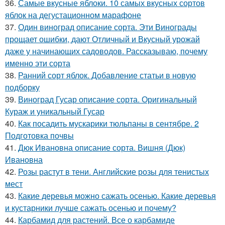
36.
Самые вкусные яблоки. 10 самых вкусных сортов
яблок на дегустационном марафоне
37.
Один виноград описание сорта. Эти Винограды
прощает ошибки, дают Отличный и Вкусный урожай
даже у начинающих садоводов. Рассказываю, почему
именно эти сорта
38.
Ранний сорт яблок. Добавление статьи в новую
подборку
39.
Виноград Гусар описание сорта. Оригинальный
Кураж и уникальный Гусар
40.
Как посадить мускарики тюльпаны в сентябре. 2
Подготовка почвы
41.
Дюк Ивановна описание сорта. Вишня (Дюк)
Ивановна
42.
Розы растут в тени. Английские розы для тенистых
мест
43.
Какие деревья можно сажать осенью. Какие деревья
и кустарники лучше сажать осенью и почему?
44.
Карбамид для растений. Все о карбамиде