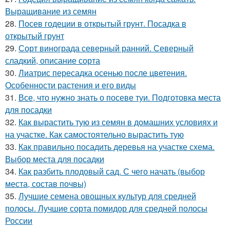
Выращивание из семян
28.
Посев годеции в открытый грунт. Посадка в
открытый грунт
29.
Сорт винограда северный ранний. Северный
сладкий, описание сорта
30.
Лиатрис пересадка осенью после цветения.
Особенности растения и его виды
31.
Все, что нужно знать о посеве туи. Подготовка места
для посадки
32.
Как вырастить тую из семян в домашних условиях и
на участке. Как самостоятельно вырастить тую
33.
Как правильно посадить деревья на участке схема.
Выбор места для посадки
34.
Как разбить плодовый сад. С чего начать (выбор
места, состав почвы)
35.
Лучшие семена овощных культур для средней
полосы. Лучшие сорта помидор для средней полосы
России