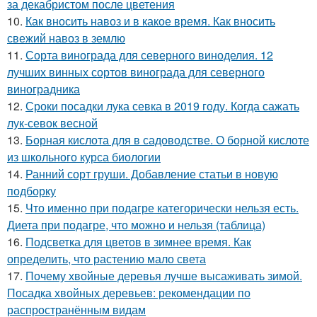
за декабристом после цветения
10.
Как вносить навоз и в какое время. Как вносить
свежий навоз в землю
11.
Сорта винограда для северного виноделия. 12
лучших винных сортов винограда для северного
виноградника
12.
Сроки посадки лука севка в 2019 году. Когда сажать
лук-севок весной
13.
Борная кислота для в садоводстве. О борной кислоте
из школьного курса биологии
14.
Ранний сорт груши. Добавление статьи в новую
подборку
15.
Что именно при подагре категорически нельзя есть.
Диета при подагре, что можно и нельзя (таблица)
16.
Подсветка для цветов в зимнее время. Как
определить, что растению мало света
17.
Почему хвойные деревья лучше высаживать зимой.
Посадка хвойных деревьев: рекомендации по
распространённым видам