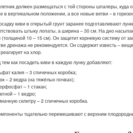
летник должен размещаться с той стороны шпалеры, куда от
ре в вертикальном положении, а все новые ветви – в горизо
осадку киви в открытый грунт заранее подготавливают лунки
етствовать штыку лопаты, а ширина – 30 см. На дно насыпаю
и (толщиной 10 – 15 см). Он защитит корневую систему от за
тве дренажа не рекомендуется. Он содержит известь – веще
 реагирует на хлор.
 тем как посадить киви в каждую лунку добавляют:
ьфат калия – 3 спичечных коробка;
ок – 2 ведра (на тяжёлых почвах);
ерфосфат – 1 стакан;
егной – 1 ведро;
иачную селитру – 2 спичечных коробка.
омпоненты тщательно перемешивают с верхним плодородны