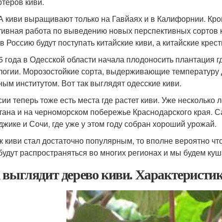
ртеров киви.
 киви выращивают только на Гавйаях и в Калифорнии. Кром
тивная работа по выведению новых перспективных сортов ки
 в Россию будут поступать китайские киви, а китайские крес
5 года в Одесской области начала плодоносить плантация 
логии. Морозостойкие сорта, выдерживающие температуру 
ным институтом. Вот так выглядят одесские киви.
сии теперь тоже есть места где растет киви. Уже несколько 
тана и на черноморском побережье Краснодарского края. 
джике и Сочи, где уже у этом году собран хороший урожай.
ак киви стал достаточно популярным, то вполне вероятно чт
 будут распространяться во многих регионах и мы будем куш
 выглядит дерево киви. Характеристик