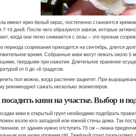
ла имеют ярко-белый окрас, постепенно становятся кремов
я 7-10 дней. После чего образуются завязи, которые актив
ают, когда они легко снимаются с лозы – это признак созре
о периода созревания приходится на сентябрь, длится дол
лжительное время. Собранные киви могут лежать около 5 ме
вшими, твердыми при нажатии. Длительное хранение осущ
ратурой от 0 до +6 градусов.
елить пол можно, когда растение зацветет. При выращиван
му рекомендуют сажать несколько экземпляров.
 посадить киви на участке. Выбор и по
осадки киви в открытый грунт необходимо подобрать правил
ложен возле юго-западной или южной стены дома. Так пост
твенное, от здания нужно отступить 70 см – лиана предпочи
альным или низки уровнем pH. Тяжёлый грунт разрыхляют 