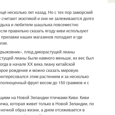
щё несколько лет назад. Но с тех пор заморский
 считают экзотикой и они не залеживаются долго
 отдыха и любители шашлыка повсеместно
если правильно сказать ягоду киви используют
 прилавки наших магазинов попадает и где
гие.
крыжовник», плод дикорастущей лианы
астущей лианы были намного меньше, их вес был
когда в начале XX века лиану китайской
торое рождение и можно сказать мировую
интересовался этим растением и за несколько
 полноценный фрукт весом до 150 граммов и с
ющими на Новой Зеландии птичками Киви. Киви
чка, которая живет только в Новой Зеландии, по
т ночной образ жизни, а днем отсиживается в