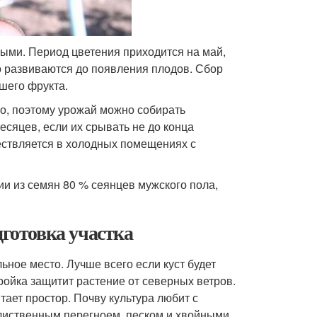
ыми. Период цветения приходится на май,
но развиваются до появления плодов. Сбор
вшего фрукта.
го, поэтому урожай можно собирать
сяцев, если их срывать не до конца
ествляется в холодных помещениях с
ии из семян 80 % сеянцев мужского пола,
дготовка участка
ьное место. Лучше всего если куст будет
ройка защитит растение от северных ветров.
тает простор. Почву культура любит с
лиственным перегноем, песком и хвойными