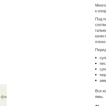
Много
к опо
Под п
соотв
гальк
качес
плохо
Перед
сул
пес
суп
пер
амм
Все к
⇦
ямы.