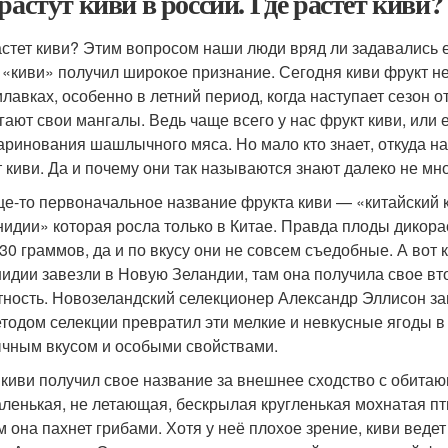
 растут киви в россии. Где растет киви?
астет киви? Этим вопросом наши люди вряд ли задавались е
 «киви» получил широкое признание. Сегодня киви фрукт не
илавках, особенно в летний период, когда наступает сезон
гают свои мангалы. Ведь чаще всего у нас фрукт киви, или 
аринования шашлычного мяса. Но мало кто знает, откуда на
т киви. Да и почему они так называются знают далеко не мно
е-то первоначальное название фрукта киви — «китайский 
нидии» которая росла только в Китае. Правда плоды дикор
 30 граммов, да и по вкусу они не совсем съедобные. А вот 
нидии завезли в Новую Зеландии, там она получила свое в
тность. Новозеландский селекционер Александр Эллисон за
етодом селекции превратил эти мелкие и невкусные ягоды в
чным вкусом и особыми свойствами.
 киви получил свое название за внешнее сходство с обита
аленькая, не летающая, бескрылая кругленькая мохнатая пти
м она пахнет грибами. Хотя у неё плохое зрение, киви веде