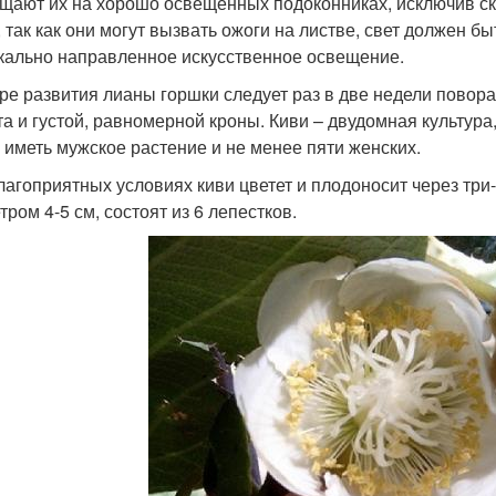
щают их на хорошо освещенных подоконниках, исключив ск
, так как они могут вызвать ожоги на листве, свет должен 
кально направленное искусственное освещение.
ре развития лианы горшки следует раз в две недели повор
та и густой, равномерной кроны. Киви – двудомная культур
 иметь мужское растение и не менее пяти женских.
лагоприятных условиях киви цветет и плодоносит через три
ром 4-5 см, состоят из 6 лепестков.