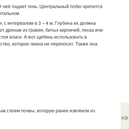
 неё падает тень. Центральный побег крепится
нтальном.
, с интервалом в 3 – 4 м. Глубина их должна
т дренаж из гравия, битых кирпичей, песка или
стоя влаги. А вот щебень использовать в
ство, которое лиана не переносит. Также она
м слоем почвы, которую ранее извлекли из
⇨