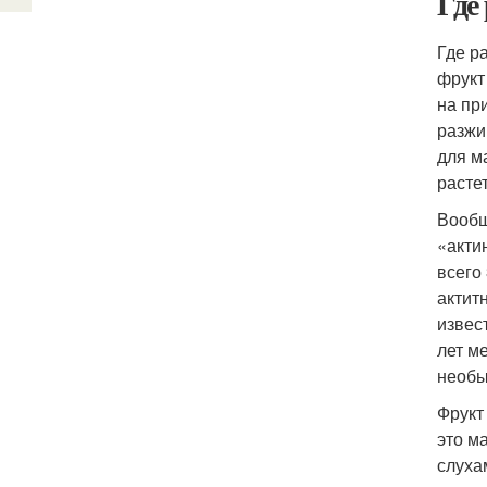
Где
Где р
фрукт
на пр
разжи
для м
расте
Вообщ
«акти
всего
актит
извес
лет м
необы
Фрукт
это м
слуха