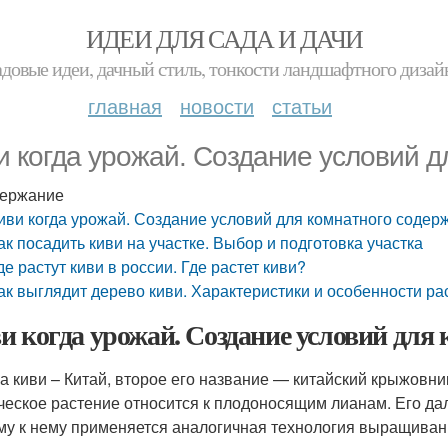
ИДЕИ ДЛЯ САДА И ДАЧИ
адовые идеи, дачный стиль, тонкости ландшафтного дизай
главная
новости
статьи
и когда урожай. Создание условий д
ержание
иви когда урожай. Создание условий для комнатного содер
ак посадить киви на участке. Выбор и подготовка участка
де растут киви в россии. Где растет киви?
ак выглядит дерево киви. Характеристики и особенности ра
и когда урожай. Создание условий для
а киви – Китай, второе его название — китайский крыжовник
ческое растение относится к плодоносящим лианам. Его да
му к нему применяется аналогичная технология выращивани