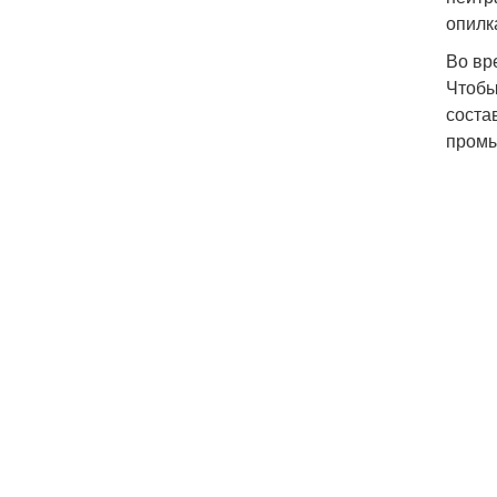
опилк
Во вр
Чтобы
соста
промы