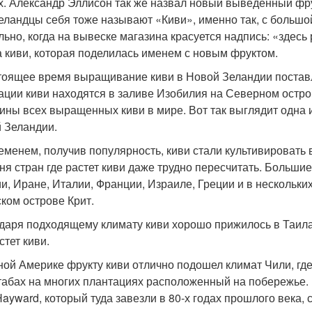
х. Александр Эллисон так же назвал новый выведенный фру
еландцы себя тоже называют «Киви», именно так, с большо
льно, когда на вывеске магазина красуется надпись: «здесь
а киви, которая поделилась именем с новым фруктом.
тоящее время выращивание киви в Новой Зеландии поста
ации киви находятся в заливе Изобилия на Северном остро
ины всех выращенных киви в мире. Вот так выглядит одна 
 Зеландии.
еменем, получив популярность, киви стали культивировать 
ня стран где растет киви даже трудно пересчитать. Больши
и, Иране, Италии, Франции, Израиле, Греции и в нескольких
ском острове Крит.
даря подходящему климату киви хорошо прижилось в Таила
стет киви.
ой Америке фрукту киви отлично подошел климат Чили, г
абах на многих плантациях расположенный на побережье. И
Hayward, который туда завезли в 80-х годах прошлого века,