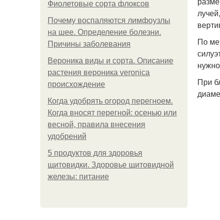
разме
Фиолетовые сорта флоксов
лучей
Почему воспаляются лимфоузлы
верти
на шее. Определение болезни.
По ме
Причины заболевания
силуэ
Вероника виды и сорта. Описание
нужно
растения вероника veronica
При б
происхождение
диамет
Когда удобрять огород перегноем.
Когда вносят перегной: осенью или
весной, правила внесения
удобрений
5 продуктов для здоровья
щитовидки. Здоровье щитовидной
железы: питание