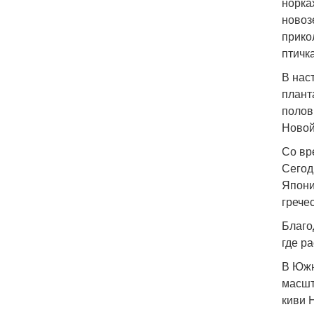
норка
новоз
прико
птичк
В нас
плант
полов
Новой
Со вр
Сегод
Япони
грече
Благо
где ра
В Южн
масшт
киви 