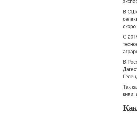
экспо
В США
селек
скоро
С 201
техно
аграр
В Рос
Дагес
Гелен
Так к
киви,
Как