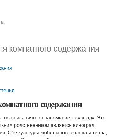
на
ля комнатного содержания
жания
стения
 комнатного содержания
, по описаниям он напоминает эту ягоду. Это
льним родственником является виноград,
я. Обе культуры любят много солнца и тепла,