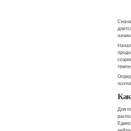
Снача
длитс
начин
Начал
продо
созре
темпе
Опред
поэто
Как
Для п
распо
Единс
нейтр