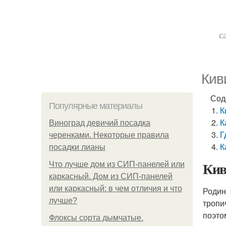
с
Кив
Сод
Популярные материалы
К
К
Виноград девичий посадка
Г
черенками. Некоторые правила
К
посадки лианы
Кив
Что лучше дом из СИП-панелей или
каркасный. Дом из СИП-панелей
или каркасный: в чем отличия и что
Родин
лучше?
тропи
поэто
Флоксы сорта дымчатые.