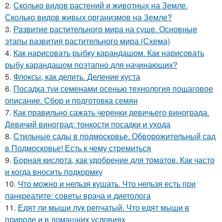
2.
Сколько видов растений и животных на Земле.
Сколько видов живых организмов на Земле?
3.
Развитие растительного мира на суше. Основные
этапы развития растительного мира (Схема)
4.
Как нарисовать рыбку карандашом. Как нарисовать
рыбу карандашом поэтапно для начинающих?
5.
Флоксы, как делить. Деление куста
6.
Посадка туи семенами осенью технология пошаговое
описание. Сбор и подготовка семян
7.
Как правильно сажать черенки девичьего винограда.
Девичий виноград: тонкости посадки и ухода
8.
Стильные сады в подмосковье. Обворожительный сад
в Подмосковье! Есть к чему стремиться
9.
Борная кислота, как удобрение для томатов. Как часто
и когда вносить подкормку
10.
Что можно и нельзя кушать. Что нельзя есть при
панкреатите: советы врача и диетолога
11.
Едят ли мыши лук репчатый. Что едят мыши в
природе и в домашних условиях