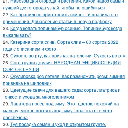
21.
Навозом для огорода и растений. Какой навоз самый
лучший для огорода узнай, чтобы не ошибиться
22.
Как правильно приготовить компост и правила его
применения. Добавление статьи в новую подборку
23.
Когда копать топинамбур осенью. Топинамбур: когда
выкапывать?
24.
Катерина сорта слив. Сорта слив – 60 сортов 2022
года с описанием и фото
25.
Сухость во рту, как признак патологии. Сухость во рту
26.
Сорт груши джулия. НАРОДНАЯ ЭНЦИКЛОПЕДИЯ
СОРТОВ ГРУШИ
27.
Окулировка роз летняя. Как размножить розы: зимняя
прививка на шиповник
28.
Цветущие свечи для вашего сада: сорта лиатриса и
тонкости ухода за многолетником
29.
Лаватера посев под зиму. Этот цветок, похожий на
мальву, можно посеять под зиму –красота все лето
обеспечена
30.
Туя посадка семян и уход в открытом грунте.