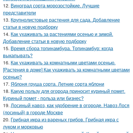
12.
Виноград сорта морозостойкие. Лучшие
представители
13.
Крупнолистовые растения для сада. Добавление
статьи в новую подборку
14.
Как ухаживать за растениями осенью и зимой.
Добавление статьи в новую подборку
15.
Время сбора топинамбура. Топинамбур: когда
выкапывать?
16.
Как ухаживать за комнатными цветами осенью.
[Растения в доме] Как ухаживать за комнатными цветами
осенью?
17.
Яблоня груша сорта. Летние сорта яблони
18.
Какую пользу для огорода приносит куриный помет.
Куриный помет - польза или бизнес?
19.
Лосиный навоз, как удобрение в огороде. Навоз Лося
(лосиный) в городе Москве
20.
Грибная икра из вареных грибов. Грибная икра с
луком и морковью