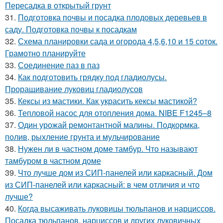
Пересадка в открытый грунт
31.
Подготовка почвы и посадка плодовых деревьев в
саду. Подготовка почвы к посадкам
32.
Схема планировки сада и огорода 4,5,6,10 и 15 соток.
Грамотно планируйте
33.
Соединение паз в паз
34.
Как подготовить грядку под гладиолусы.
Проращивание луковиц гладиолусов
35.
Кексы из мастики. Как украсить кексы мастикой?
36.
Тепловой насос для отопления дома. NIBE F1245–8
37.
Один урожай ремонтантной малины. Подкормка,
полив, рыхление грунта и мульчирование
38.
Нужен ли в частном доме тамбур. Что называют
тамбуром в частном доме
39.
Что лучше дом из СИП-панелей или каркасный. Дом
из СИП-панелей или каркасный: в чем отличия и что
лучше?
40.
Когда высаживать луковицы тюльпанов и нарциссов.
Посадка тюльпанов, нарциссов и других луковичных