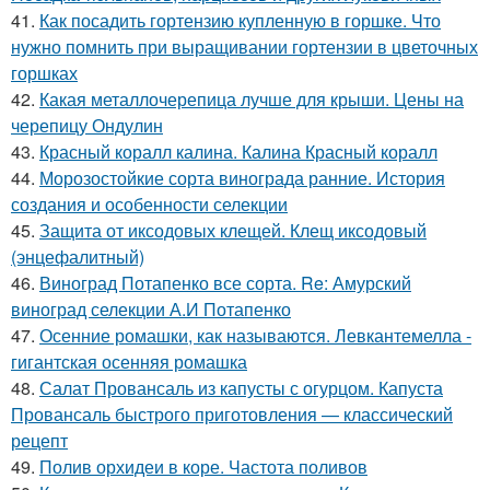
41.
Как посадить гортензию купленную в горшке. Что
нужно помнить при выращивании гортензии в цветочных
горшках
42.
Какая металлочерепица лучше для крыши. Цены на
черепицу Ондулин
43.
Красный коралл калина. Калина Красный коралл
44.
Морозостойкие сорта винограда ранние. История
создания и особенности селекции
45.
Защита от иксодовых клещей. Клещ иксодовый
(энцефалитный)
46.
Виноград Потапенко все сорта. Re: Амурский
виноград селекции А.И Потапенко
47.
Осенние ромашки, как называются. Левкантемелла -
гигантская осенняя ромашка
48.
Салат Провансаль из капусты с огурцом. Капуста
Провансаль быстрого приготовления — классический
рецепт
49.
Полив орхидеи в коре. Частота поливов