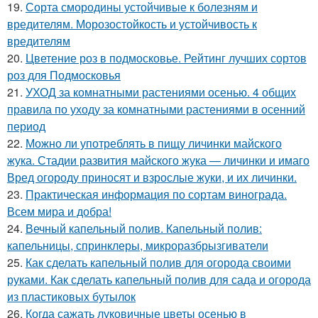
19.
Сорта смородины устойчивые к болезням и
вредителям. Морозостойкость и устойчивость к
вредителям
20.
Цветение роз в подмосковье. Рейтинг лучших сортов
роз для Подмосковья
21.
УХОД за комнатными растениями осенью. 4 общих
правила по уходу за комнатными растениями в осенний
период
22.
Можно ли употреблять в пищу личинки майского
жука. Стадии развития майского жука — личинки и имаго
Вред огороду приносят и взрослые жуки, и их личинки.
23.
Практическая информация по сортам винограда.
Всем мира и добра!
24.
Вечный капельный полив. Капельный полив:
капельницы, спринклеры, микроразбрызгиватели
25.
Как сделать капельный полив для огорода своими
руками. Как сделать капельный полив для сада и огорода
из пластиковых бутылок
26.
Когда сажать луковичные цветы осенью в