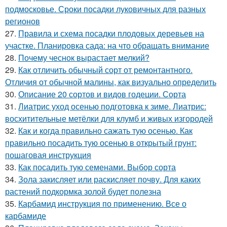
подмосковье. Сроки посадки луковичных для разных
регионов
27.
Правила и схема посадки плодовых деревьев на
участке. Планировка сада: на что обращать внимание
28.
Почему чеснок вырастает мелкий?
29.
Как отличить обычный сорт от ремонтантного.
Отличия от обычной малины, как визуально определить
30.
Описание 20 сортов и видов годеции. Сорта
31.
Лиатрис уход осенью подготовка к зиме. Лиатрис:
восхитительные метёлки для клумб и живых изгородей
32.
Как и когда правильно сажать тую осенью. Как
правильно посадить тую осенью в открытый грунт:
пошаговая инструкция
33.
Как посадить тую семенами. Выбор сорта
34.
Зола закисляет или раскисляет почву. Для каких
растений подкормка золой будет полезна
35.
Карбамид инструкция по применению. Все о
карбамиде