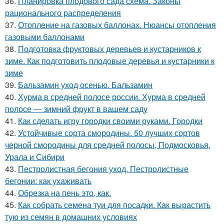
36.
Планировка плодового сада схема. Законы
рационального распределения
37.
Отопление на газовых баллонах. Нюансы отопления
газовыми баллонами
38.
Подготовка фруктовых деревьев и кустарников к
зиме. Как подготовить плодовые деревья и кустарники к
зиме
39.
Бальзамин уход осенью. Бальзамин
40.
Хурма в средней полосе россии. Хурма в средней
полосе — зимний фрукт в вашем саду
41.
Как сделать игру городки своими руками. Городки
42.
Устойчивые сорта смородины. 50 лучших сортов
черной смородины для средней полосы, Подмосковья,
Урала и Сибири
43.
Пестролистная бегония уход. Пестролистные
бегонии: как ухаживать
44.
Обрезка на пень это, как.
45.
Как собрать семена туи для посадки. Как вырастить
тую из семян в домашних условиях