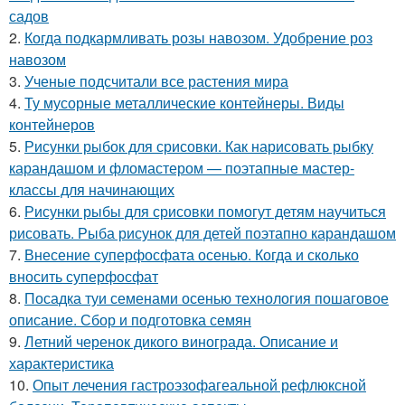
садов
2.
Когда подкармливать розы навозом. Удобрение роз
навозом
3.
Ученые подсчитали все растения мира
4.
Ту мусорные металлические контейнеры. Виды
контейнеров
5.
Рисунки рыбок для срисовки. Как нарисовать рыбку
карандашом и фломастером — поэтапные мастер-
классы для начинающих
6.
Рисунки рыбы для срисовки помогут детям научиться
рисовать. Рыба рисунок для детей поэтапно карандашом
7.
Внесение суперфосфата осенью. Когда и сколько
вносить суперфосфат
8.
Посадка туи семенами осенью технология пошаговое
описание. Сбор и подготовка семян
9.
Летний черенок дикого винограда. Описание и
характеристика
10.
Опыт лечения гастроэзофагеальной рефлюксной