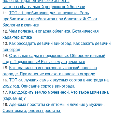
болезни. Терапевтические аспекты
гастроэзофагеальной рефлюксной болезни
11.
ТОП-11 пребиотиков для кишечника. Роль
пробиотиков и пребиотиков при болезнях ЖКТ: от
биологии к клинике
12.
Чем полезна и опасна облепиха. Ботаническая
характеристика
13.
Как рассадить девичий виноград. Как сажать девичий
виноград
14.
Стильные сады в подмосковье. Обворожительный
сад в Подмосковье! Есть к чему стремиться
15.
Как правильно использовать конский навоз на
огороде. Применение конского навоза в огороде
16.
ТОП-53 лучших самых вкусных сортов винограда на
2022 год. Описание сортов винограда
17.
Как удобрить землю мочевиной. Что такое мочевина
(карбамид)?
18.
Аденома простаты симптомы и лечение у мужчин.
Симптомы аденомы простаты