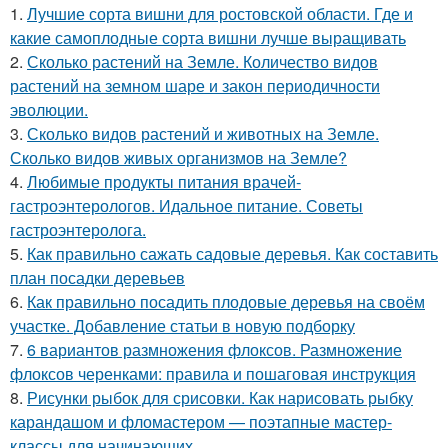
1.
Лучшие сорта вишни для ростовской области. Где и
какие самоплодные сорта вишни лучше выращивать
2.
Сколько растений на Земле. Количество видов
растений на земном шаре и закон периодичности
эволюции.
3.
Сколько видов растений и животных на Земле.
Сколько видов живых организмов на Земле?
4.
Любимые продукты питания врачей-
гастроэнтерологов. Идальное питание. Советы
гастроэнтеролога.
5.
Как правильно сажать садовые деревья. Как составить
план посадки деревьев
6.
Как правильно посадить плодовые деревья на своём
участке. Добавление статьи в новую подборку
7.
6 вариантов размножения флоксов. Размножение
флоксов черенками: правила и пошаговая инструкция
8.
Рисунки рыбок для срисовки. Как нарисовать рыбку
карандашом и фломастером — поэтапные мастер-
классы для начинающих