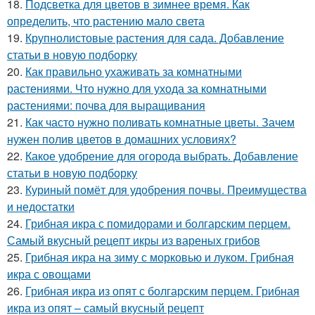
18.
Подсветка для цветов в зимнее время. Как
определить, что растению мало света
19.
Крупнолистовые растения для сада. Добавление
статьи в новую подборку
20.
Как правильно ухаживать за комнатными
растениями. Что нужно для ухода за комнатными
растениями: почва для выращивания
21.
Как часто нужно поливать комнатные цветы. Зачем
нужен полив цветов в домашних условиях?
22.
Какое удобрение для огорода выбрать. Добавление
статьи в новую подборку
23.
Куриный помёт для удобрения почвы. Преимущества
и недостатки
24.
Грибная икра с помидорами и болгарским перцем.
Самый вкусный рецепт икры из вареных грибов
25.
Грибная икра на зиму с морковью и луком. Грибная
икра с овощами
26.
Грибная икра из опят с болгарским перцем. Грибная
икра из опят – самый вкусный рецепт