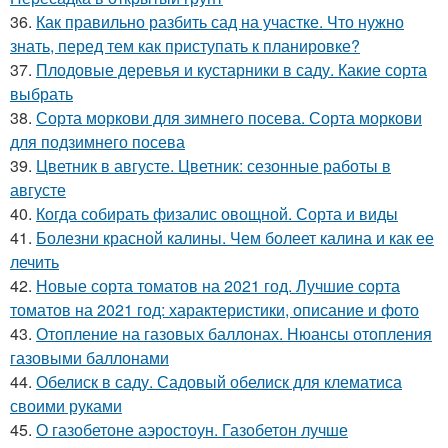
36.
Как правильно разбить сад на участке. Что нужно
знать, перед тем как приступать к планировке?
37.
Плодовые деревья и кустарники в саду. Какие сорта
выбрать
38.
Сорта моркови для зимнего посева. Сорта моркови
для подзимнего посева
39.
Цветник в августе. Цветник: сезонные работы в
августе
40.
Когда собирать физалис овощной. Сорта и виды
41.
Болезни красной калины. Чем болеет калина и как ее
лечить
42.
Новые сорта томатов на 2021 год. Лучшие сорта
томатов на 2021 год: характеристики, описание и фото
43.
Отопление на газовых баллонах. Нюансы отопления
газовыми баллонами
44.
Обелиск в саду. Садовый обелиск для клематиса
своими руками
45.
О газобетоне аэростоун. Газобетон лучше