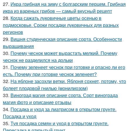
27.
Икра грибная на зиму с болгарским перцем. Грибная
икра из вареных грибов — самый вкусный рецепт
28.
Когда сажать луковичные цветы осенью в
подмосковье. Сроки посадки луковичных для разных
регионов
29.
Вишня студенческая описание сорта. Особенности
выращивания
30.
Почему чеснок может вырастать мелкий. Почему
чеснок не разделился на дольки
31.
Почему зеленеет чеснок при готовке и опасно ли его
есть. Почему при готовке чеснок зеленеет?
32.
На яблоне засохли ветки. Яблоня сохнет, потому, что
болеет плодовой гнилью (монилиозом)
33.
Виноград магия описание сорта. Сорт винограда
магия фото и описание отзывы
34.
Посадка и уход за лиатрисом в открытом грунте.
Посадка и уход
35.
Туя посадка семян и уход в открытом грунте.
Пересадка в открытый грунт