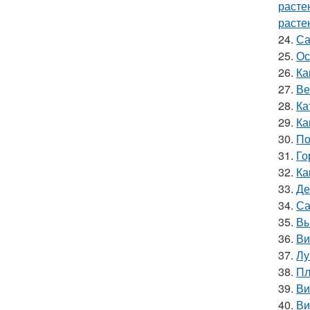
расте
расте
24.
Са
25.
Ос
26.
Ка
27.
Ве
28.
Ка
29.
Ка
30.
По
31.
Го
32.
Ка
33.
Де
34.
Са
35.
Вы
36.
Ви
37.
Лу
38.
Пл
39.
Ви
40.
Ви