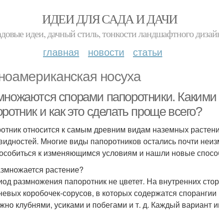
ИДЕИ ДЛЯ САДА И ДАЧИ
адовые идеи, дачный стиль, тонкости ландшафтного дизай
главная
новости
статьи
оамериканская носуха
множаются спорами папоротники. Какими
ротник и как это сделать проще всего?
отник относится к самым древним видам наземных растени
видностей. Многие виды папоротников остались почти неизм
особиться к изменяющимся условиям и нашли новые спос
азмножается растение?
иод размножения папоротник не цветет. На внутренних сто
невых коробочек-сорусов, в которых содержатся спорангии 
жно клубнями, усиками и побегами и т. д. Каждый вариант и