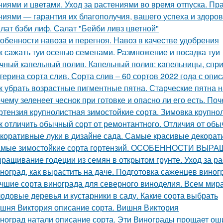
ниями и цветами. Уход за растениями во время отпуска. П
ниями — гарантия их благополучия, вашего успеха и здоров
лат бэби лиф. Салат "Бейби ливз цветной"
обенности навоза и перегноя. Навоз в качестве удобрения
к сажать туи осенью семенами. Размножение и посадка туи
чный капельный полив. Капельный полив: капельницы, спр
терина сорта слив. Сорта слив – 60 сортов 2022 года с опи
к убрать возрастные пигментные пятна. Старческие пятна н
чему зеленеет чеснок при готовке и опасно ли его есть. Поч
ртензия крупнолистная зимостойкие сорта. Зимовка крупно
к отличить обычный сорт от ремонтантного. Отличия от обы
коративные луки в дизайне сада. Самые красивые декорати
мые зимостойкие сорта гортензий. ОСОБЕННОСТИ В
ращивание годеции из семян в открытом грунте. Уход за ра
ноград, как вырастить на даче. Подготовка саженцев виног
чшие сорта винограда для северного виноделия. Всем мира
одовые деревья и кустарники в саду. Какие сорта выбрать
шня Виктория описание сорта. Вишня Виктория
ноград натали описание сорта. Эти Винограды прощает ош