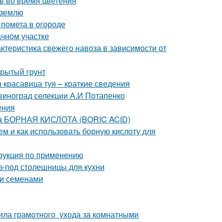
в во время цветения
в землю
 помета в огороде
ачном участке
актеристика свежего навоза в зависимости от
крытый грунт
я красавица туя – краткие сведения
 виноград селекции А.И Потапенко
ения
та БОРНАЯ КИСЛОТА (BORIC ACID)
ем и как использовать борную кислоту для
трукция по применению
-под столешницы для кухни
уи семенами
ила грамотного ухода за комнатными