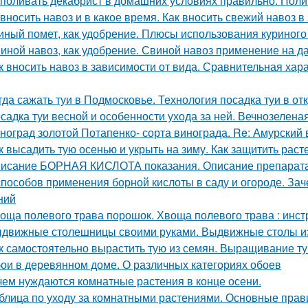
 поливать декабрист в домашних условиях правильно. Поли
 вносить навоз и в какое время. Как вносить свежий навоз 
иный помет, как удобрение. Плюсы использования куриного
иной навоз, как удобрение. Свиной навоз применение на д
к вносить навоз в зависимости от вида. Сравнительная хар
гда сажать туи в Подмосковье. Технология посадка туи в от
садка туи весной и особенности ухода за ней. Вечнозелена
ноград золотой Потапенко- сорта винограда. Re: Амурский
к высадить тую осенью и укрыть на зиму. Как защитить раст
исание БОРНАЯ КИСЛОТА показания. Описание препара
способов применения борной кислоты в саду и огороде. Зач
ний
оща полевого трава порошок. Хвоща полевого трава : инс
движные столешницы своими руками. Выдвижные столы из
к самостоятельно вырастить тую из семян. Выращивание т
ои в деревянном доме. О различных категориях обоев
чем нуждаются комнатные растения в конце осени.
блица по уходу за комнатными растениями. Основные прав