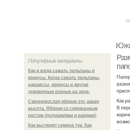
с
Южн
Раз
Популярные материалы
папо
Как и когда сажать тюльпаны и
Папор
крокусы. Когда сажать тюльпаны,
разно
нарциссы, крокусы и другие
присп
луковичные осенью на даче.
Как р
Среднерослая яблоня это, какая
В пер
высота. Яблони со сдержанным
корич
ростом (полукарлики и карлики)
возмо
Как выглядят семена туи. Как