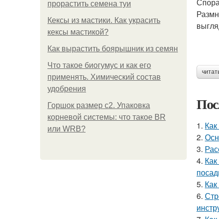
Спор
прорастить семена туи
Размн
Кексы из мастики. Как украсить
выгля
кексы мастикой?
Как вырастить боярышник из семян
Что такое биогумус и как его
читат
применять. Химический состав
удобрения
Пос
Горшок размер с2. Упаковка
корневой системы: что такое BR
1.
Как
или WRB?
2.
Осн
3.
Рас
4.
Как
посад
5.
Как
6.
Стр
инстр