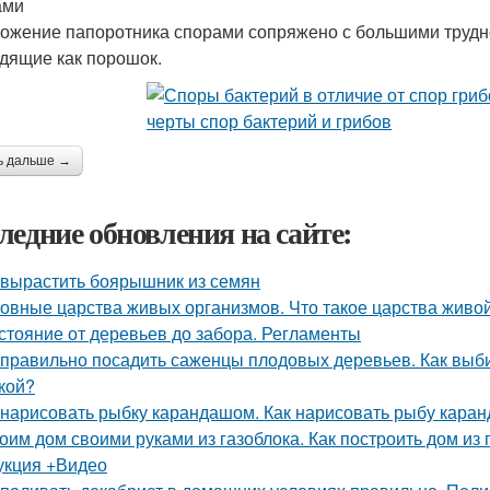
ами
ожение папоротника спорами сопряжено с большими трудно
дящие как порошок.
ь дальше →
ледние обновления на сайте:
 вырастить боярышник из семян
овные царства живых организмов. Что такое царства живо
стояние от деревьев до забора. Регламенты
 правильно посадить саженцы плодовых деревьев. Как вы
кой?
 нарисовать рыбку карандашом. Как нарисовать рыбу кар
оим дом своими руками из газоблока. Как построить дом из
укция +Видео