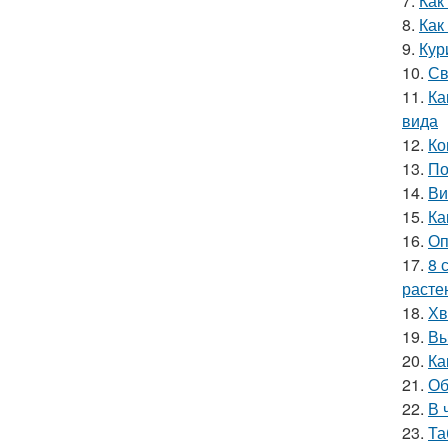
7.
Как
8.
Как
9.
Кур
10.
Св
11.
Ка
вида
12.
Ко
13.
По
14.
Ви
15.
Ка
16.
Оп
17.
8 
расте
18.
Хв
19.
Вы
20.
Ка
21.
Об
22.
В 
23.
Та