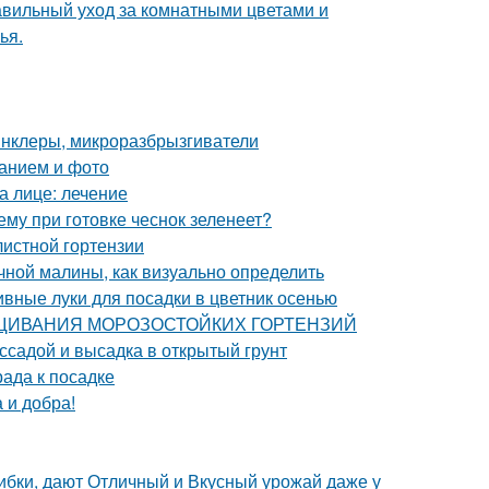
равильный уход за комнатными цветами и
ья.
инклеры, микроразбрызгиватели
санием и фото
а лице: лечение
ему при готовке чеснок зеленеет?
листной гортензии
чной малины, как визуально определить
вные луки для посадки в цветник осенью
ЫРАЩИВАНИЯ МОРОЗОСТОЙКИХ ГОРТЕНЗИЙ
ссадой и высадка в открытый грунт
рада к посадке
 и добра!
ибки, дают Отличный и Вкусный урожай даже у