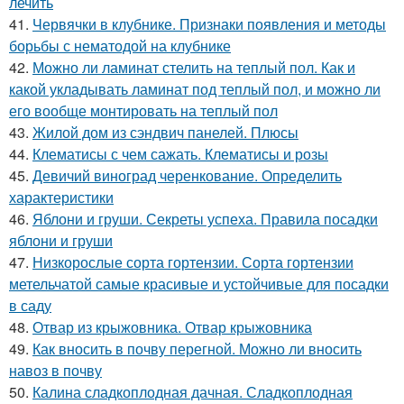
лечить
41.
Червячки в клубнике. Признаки появления и методы
борьбы с нематодой на клубнике
42.
Можно ли ламинат стелить на теплый пол. Как и
какой укладывать ламинат под теплый пол, и можно ли
его вообще монтировать на теплый пол
43.
Жилой дом из сэндвич панелей. Плюсы
44.
Клематисы с чем сажать. Клематисы и розы
45.
Девичий виноград черенкование. Определить
характеристики
46.
Яблони и груши. Секреты успеха. Правила посадки
яблони и груши
47.
Низкорослые сорта гортензии. Сорта гортензии
метельчатой самые красивые и устойчивые для посадки
в саду
48.
Отвар из крыжовника. Отвар крыжовника
49.
Как вносить в почву перегной. Можно ли вносить
навоз в почву
50.
Калина сладкоплодная дачная. Сладкоплодная