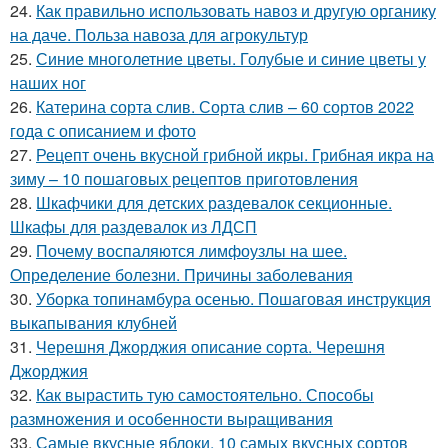
24.
Как правильно использовать навоз и другую органику
на даче. Польза навоза для агрокультур
25.
Синие многолетние цветы. Голубые и синие цветы у
наших ног
26.
Катерина сорта слив. Сорта слив – 60 сортов 2022
года с описанием и фото
27.
Рецепт очень вкусной грибной икры. Грибная икра на
зиму – 10 пошаговых рецептов приготовления
28.
Шкафчики для детских раздевалок секционные.
Шкафы для раздевалок из ЛДСП
29.
Почему воспаляются лимфоузлы на шее.
Определение болезни. Причины заболевания
30.
Уборка топинамбура осенью. Пошаговая инструкция
выкапывания клубней
31.
Черешня Джорджия описание сорта. Черешня
Джорджия
32.
Как вырастить тую самостоятельно. Способы
размножения и особенности выращивания
33.
Самые вкусные яблоки. 10 самых вкусных сортов