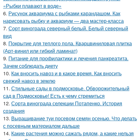
«Рыбки плавают в воде»
6.
Рисунок аквариума с рыбками карандашом. Как
нарисовать рыбку и аквариум — два мастер-класса
7.
Сорт винограда северный белый. Белый северный
вид
8.
Покрытие для теплого пола. Кварцвиниловая плитка
(Арт-винил или гибкий ламинат)
9.
Питание для профилактики и лечения панкреатита.
Зачем соблюдать диету
10.
Как вносить навоз и в какое время. Как вносить
свежий навоз в землю
11.
Стильные сады в подмосковье. Обворожительный
сад в Подмосковье! Есть к чему стремиться
12.
Сорта винограда селекции Потапенко. История
создания
13.
Выращивание туи посевом семян осенью. Что делать
с посевным материалом дальше
14.
Какие растения можно сажать рядом, а какие нельзя