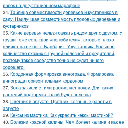
яблок на дегустационном марафоне
34.
Таблица совместимости деревьев и кустарников в
саду. Наилучшая совместимость плодовых деревьев и
кустарников
35.
Какие деревья нельзя сажать рядом друг с другом. У
груши тоже есть свои «нелюбители», которые плохо
влияют на ее рост: Барбарис. У кустарника большое
количество схожих с грушей болезней и вредителей,
поэтому такое соседство точно не сулит ничего
хорошего.
36.
Кордонная формировка винограда. Формировка
винограда горизонтальным кордоном
37.
Зола закисляет или раскисляет почву. Для каких
растений подкормка золой будет полезна
38.
Цветник в августе. Цветник: сезонные работы в
августе
39.
Кексы из мастики. Как украсить кексы мастикой?
40.
Болезни красной калины. Чем болеет калина и как ее