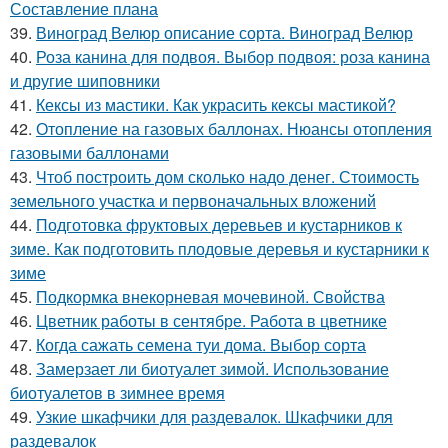
Составление плана
39.
Виноград Велюр описание сорта. Виноград Велюр
40.
Роза канина для подвоя. Выбор подвоя: роза канина
и другие шиповники
41.
Кексы из мастики. Как украсить кексы мастикой?
42.
Отопление на газовых баллонах. Нюансы отопления
газовыми баллонами
43.
Чтоб построить дом сколько надо денег. Стоимость
земельного участка и первоначальных вложений
44.
Подготовка фруктовых деревьев и кустарников к
зиме. Как подготовить плодовые деревья и кустарники к
зиме
45.
Подкормка внекорневая мочевиной. Свойства
46.
Цветник работы в сентябре. Работа в цветнике
47.
Когда сажать семена туи дома. Выбор сорта
48.
Замерзает ли биотуалет зимой. Использование
биотуалетов в зимнее время
49.
Узкие шкафчики для раздевалок. Шкафчики для
раздевалок