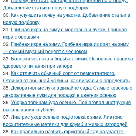
29.
Почему не стоит раскидывать перегной по огороду.
Добавление статьи в новую подборку
30.
Как улучшить почву на участке. Добавление статьи в
новую подборку
31.
Грибная икра на зиму с морковью и луком. Грибная
икра с овощами
32.
Грибная икра на зиму. Грибная икра из опят на зиму
— самый вкусный рецепт с чесноком
33.
Болезни чеснока и борьба с ними. Основные правила
здорового питания при запоре
34.
Как отличить обычный сорт от ремонтантного.
Отличия от обычной малины, как визуально определить
35.
Декоративные луки в дизайне сада. Самые красивые
декоративные луки для посадки в цветник осенью
36.
Уборка топинамбура осенью. Пошаговая инструкция
выкапывания клубней
37.
Лиатрис уход осенью подготовка к зиме. Лиатрис:
восхитительные метёлки для клумб и живых изгородей
38.
Как правильно разбить фруктовый сад на участке.