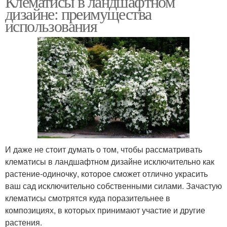
Клематисы в ландшафтном
дизайне: преимущества
использования
Клематисы на беседках
Клематисы на шпалере
Клематис на дереве
Клематисы в дизайне
И даже не стоит думать о том, чтобы рассматривать
Клематисы на опоре
Клематисы на кустах
клематисы в ландшафтном дизайне исключительно как
растение-одиночку, которое сможет отлично украсить
ваш сад исключительно собственными силами. Зачастую
клематисы смотрятся куда поразительнее в
композициях, в которых принимают участие и другие
Клематисы на клумбе
Опор для клематиса
растения.