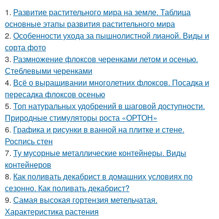
1.
Развитие растительного мира на земле. Таблица
основные этапы развития растительного мира
2.
Особенности ухода за пышнолистной лианой. Виды и
сорта фото
3.
Размножение флоксов черенками летом и осенью.
Стеблевыми черенками
4.
Всё о выращивании многолетних флоксов. Посадка и
пересадка флоксов осенью
5.
Топ натуральных удобрений в шаговой доступности.
Природные стимуляторы роста «ОРТОН»
6.
Графика и рисунки в ванной на плитке и стене.
Роспись стен
7.
Ту мусорные металлические контейнеры. Виды
контейнеров
8.
Как поливать декабрист в домашних условиях по
сезонно. Как поливать декабрист?
9.
Самая высокая гортензия метельчатая.
Характеристика растения