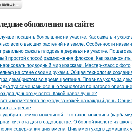
ь дальше →
ледние обновления на сайте:
 лучше посадить боярышник на участке. Как сажать и ухаж
лько всего высших растений на земле. Особенности назем
 правильно сажать плодовые деревья на участке. Пошагова
ый простой способ размножения флоксов. Как размножить
 нарисовать подводный мир красками. Мастер-класс с фото
ельеф на стене своими руками. Общая технология создани
д за декабристом во время цветения. Правила ухода за де
адка туи семенами осенью технология пошаговое описание
оз для дачного участка. Какой навоз лучше?
веты косметолога по уходу за кожей на каждый день. Общие
лить старение
к удобрить землю мочевиной. Что такое мочевина (карбами
рная кислота для в садоводстве. О борной кислоте из школ
ловия содержания цикламена. Цикламен уход в домашних 