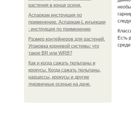
растения в конце осени.
необы
гарни
Аспаркам инструкция по
следуе
применению. Аспаркам-L инъекции
: инструкция по применению
Класс
Есть 
Размер контейнеров для растений.
среди
Упаковка корневой системы: что
такое BR или WRB?
Как и когда сажать тюльпаны и
крокусы. Когда сажать тюльпаны,
нарциссы, крокусы и другие
луковичные осенью на даче.