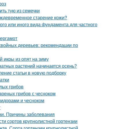
роз
ть тую из семечки
еждевременное старение кожи?
ого или иного вида фундамента для частного
бергамот
хвойных деревьев: рекомендации по
й икры из опят на зиму
мнатных растений начинается осень?
ление статьи в новую подборку
атки
елых грибов
вареных грибов с чесноком
омидорами и чесноком
г
ни. Причины заболевания
ти сортов крупнолистной гортензии
унте. Сорта гортензии крупнолистной