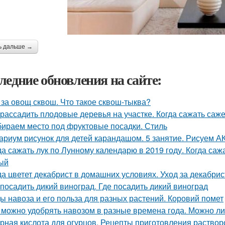
ь дальше →
ледние обновления на сайте:
 за овощ сквош. Что такое сквош-тыква?
 рассадить плодовые деревья на участке. Когда сажать са
ираем место под фруктовые посадки. Стиль
ариум рисунок для детей карандашом. 5 занятие. Рисуем
да сажать лук по Лунному календарю в 2019 году. Когда сажа
ый
да цветет декабрист в домашних условиях. Уход за декабри
 посадить дикий виноград. Где посадить дикий виноград
ы навоза и его польза для разных растений. Коровий помет
 можно удобрять навозом в разные времена года. Можно ли
рная кислота для огурцов. Рецепты приготовления растворо