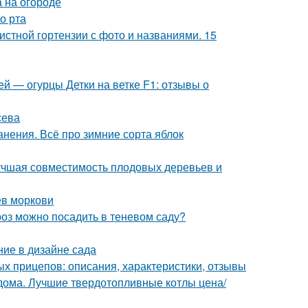
 на огороде
о рта
истной гортензии с фото и названиями. 15
й — огурцы Детки на ветке F1: отзывы о
сева
анения. Всё про зимние сорта яблок
лучшая совместимость плодовых деревьев и
ев моркови
роз можно посадить в теневом саду?
ние в дизайне сада
ых прицепов: описания, характеристики, отзывы
 дома. Лучшие твердотопливные котлы цена/