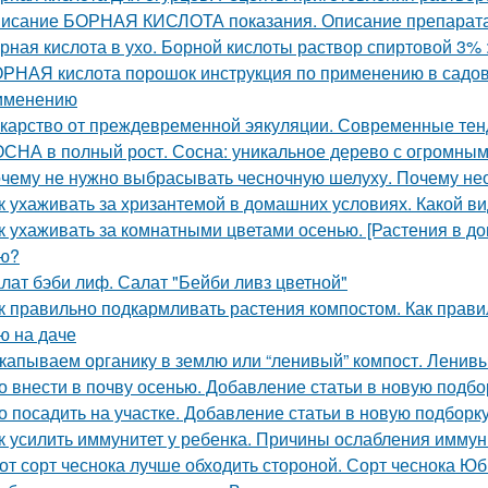
исание БОРНАЯ КИСЛОТА показания. Описание препара
рная кислота в ухо. Борной кислоты раствор спиртовой 3%
РНАЯ кислота порошок инструкция по применению в садово
именению
карство от преждевременной эякуляции. Современные тен
СНА в полный рост. Сосна: уникальное дерево с огромным
чему не нужно выбрасывать чесночную шелуху. Почему нео
к ухаживать за хризантемой в домашних условиях. Какой ви
к ухаживать за комнатными цветами осенью. [Растения в д
ю?
лат бэби лиф. Салат "Бейби ливз цветной"
к правильно подкармливать растения компостом. Как прави
ю на даче
капываем органику в землю или “ленивый” компост. Ленивы
о внести в почву осенью. Добавление статьи в новую подбо
о посадить на участке. Добавление статьи в новую подборк
к усилить иммунитет у ребенка. Причины ослабления иммун
от сорт чеснока лучше обходить стороной. Сорт чеснока Ю