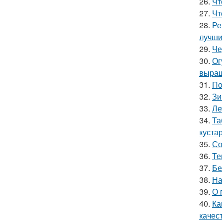
26.
Чт
27.
Чт
28.
Ре
лучши
29.
Че
30.
Ог
выращ
31.
По
32.
Зи
33.
Ле
34.
Та
куста
35.
Со
36.
Те
37.
Бе
38.
На
39.
О 
40.
Ка
качес