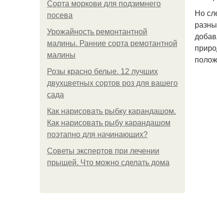
Сорта моркови для подзимнего
Но сл
посева
разны
Урожайность ремонтантной
добав
малины. Ранние сорта ремотантной
приро
малины
полож
Розы красно белые. 12 лучших
двухцветных сортов роз для вашего
сада
Как нарисовать рыбку карандашом.
Как нарисовать рыбу карандашом
поэтапно для начинающих?
Советы экспертов при лечении
прыщей. Что можно сделать дома