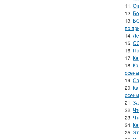
11.
Оп
12.
Бо
13.
БО
по пр
14.
Ле
15.
СО
16.
По
17.
Ка
18.
Ка
осень
19.
Са
20.
Ка
осень
21.
За
22.
Чт
23.
Чт
24.
Ка
25.
Эт