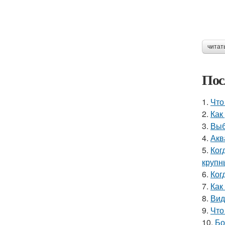
читат
Пос
1.
Что
2.
Как
3.
Выб
4.
Акв
5.
Ког
крупн
6.
Ког
7.
Как
8.
Вид
9.
Что
10.
Бо