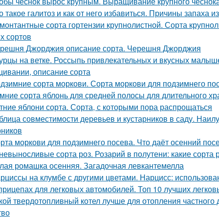
обы чеснок вырос крупным. Выращивание крупного чеснока
о такое галитоз и как от него избавиться. Причины запаха из
монтантные сорта гортензии крупнолистной. Сорта крупнол
х сортов
решня Джорджия описание сорта. Черешня Джорджия
урцы на ветке. Россыпь привлекательных и вкусных малыше
ивании, описание сорта
дзимние сорта моркови. Сорта моркови для подзимнего по
мние сорта яблонь для средней полосы для длительного хр
тние яблони сорта. Сорта, с которыми пора распрощаться
блица совместимости деревьев и кустарников в саду. Наи
рников
рта моркови для подзимнего посева. Что даёт осенний пос
невыносливые сорта роз. Розарий в полутени: какие сорта 
лая ромашка осенняя. Загадочная левкантемелла
рциссы на клумбе с другими цветами. Нарцисс: использова
прицепах для легковых автомобилей. Топ 10 лучших легков
кой твердотопливный котел лучше для отопления частного
тво