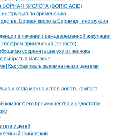
та БОРНАЯ КИСЛОТА (BORIC ACID)
 : инструкция по применению
дстве. Борная кислота Боримед : инструкция
денции в лечении преждевременной эякуляции
 спектром применения (77 фото)
бходимо сохранять шелуху от чеснока
д выбрать в магазине
оме] Как ухаживать за комнатными цветами
льно и когда можно использовать компост
й компост: его преимущества и недостатки
рку
у
итета у детей
билейный грибовский