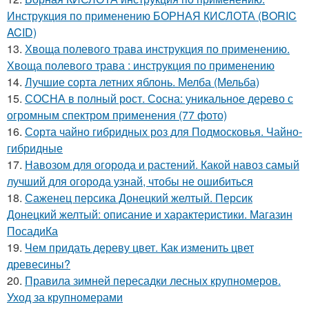
Инструкция по применению БОРНАЯ КИСЛОТА (BORIC
ACID)
13.
Хвоща полевого трава инструкция по применению.
Хвоща полевого трава : инструкция по применению
14.
Лучшие сорта летних яблонь. Мелба (Мельба)
15.
СОСНА в полный рост. Сосна: уникальное дерево с
огромным спектром применения (77 фото)
16.
Сорта чайно гибридных роз для Подмосковья. Чайно-
гибридные
17.
Навозом для огорода и растений. Какой навоз самый
лучший для огорода узнай, чтобы не ошибиться
18.
Саженец персика Донецкий желтый. Персик
Донецкий желтый: описание и характеристики. Магазин
ПосадиКа
19.
Чем придать дереву цвет. Как изменить цвет
древесины?
20.
Правила зимней пересадки лесных крупномеров.
Уход за крупномерами