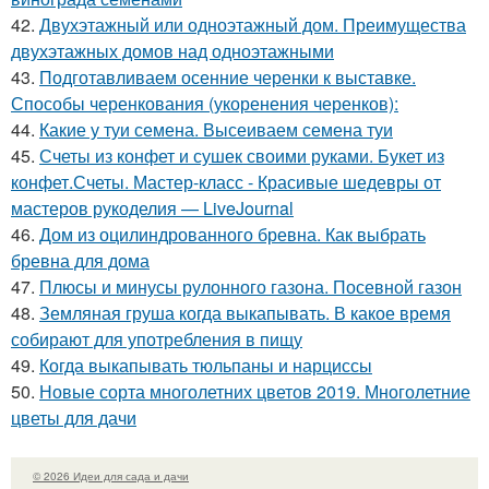
42.
Двухэтажный или одноэтажный дом. Преимущества
двухэтажных домов над одноэтажными
43.
Подготавливаем осенние черенки к выставке.
Способы черенкования (укоренения черенков):
44.
Какие у туи семена. Высеиваем семена туи
45.
Счеты из конфет и сушек своими руками. Букет из
конфет.Счеты. Мастер-класс - Красивые шедевры от
мастеров рукоделия — LiveJournal
46.
Дом из оцилиндрованного бревна. Как выбрать
бревна для дома
47.
Плюсы и минусы рулонного газона. Посевной газон
48.
Земляная груша когда выкапывать. В какое время
собирают для употребления в пищу
49.
Когда выкапывать тюльпаны и нарциссы
50.
Новые сорта многолетних цветов 2019. Многолетние
цветы для дачи
© 2026 Идеи для сада и дачи