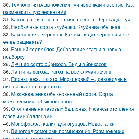
30.
Технология размножения туи черенками осенью. Как
размножить тую черенками
31.
Как вырастить тую из семян осенью. Пересадка туи
32.
Необычные сорта клубники. Клубника обычная
33.
Какого цвета черешня. Как выглядит черешня и как
ее выращивать?
34.
Ранний сорт яблок. Добавление статьи в новую
подборку
35.
Лучшие сорта абрикоса. Виды абрикосов
36.
Лапти из рогоза. Рогоз на все случаи жизни
37.
Пионы рока, что это. Миф первый – древовидные
пионы быстро отцветают
38.
Можжевельник обыкновенный сорта. Сорта
можевельника обыкновенного
39.
Отопление на газовых баллонах. Нюансы отопления
газовыми баллонами
40.
Монофосфат калия для огурцов. Недостатки
41.
Виноград семенами размножение. Размножение
винограда семенами