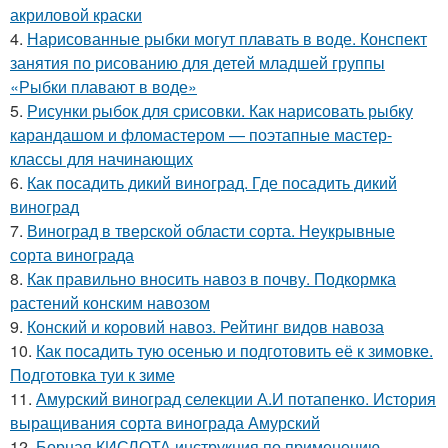
акриловой краски
4.
Нарисованные рыбки могут плавать в воде. Конспект
занятия по рисованию для детей младшей группы
«Рыбки плавают в воде»
5.
Рисунки рыбок для срисовки. Как нарисовать рыбку
карандашом и фломастером — поэтапные мастер-
классы для начинающих
6.
Как посадить дикий виноград. Где посадить дикий
виноград
7.
Виноград в тверской области сорта. Неукрывные
сорта винограда
8.
Как правильно вносить навоз в почву. Подкормка
растений конским навозом
9.
Конский и коровий навоз. Рейтинг видов навоза
10.
Как посадить тую осенью и подготовить её к зимовке.
Подготовка туи к зиме
11.
Амурский виноград селекции А.И потапенко. История
выращивания сорта винограда Амурский
12.
Борная КИСЛОТА инструкция по применению.