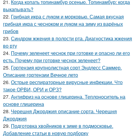
21.
Когда копать топинамбур осенью. Топинамбур: когда
выкапывать?
22.
Грибная икра с луком и морковью. Самая вкусная
грибная икра с чесноком и луком на зиму из варёных
грибов
23.
Синдром жжения в полости рта. Диагностика жжения
во рту
24.
Почему зеленеет чеснок при готовке и опасно ли его
есть. Почему при готовке чеснок зеленеет?
25.
Гортензия крупнолистная сорт Эндлесс Саммер.
Описание гортензии Вечное лето
26.
Острые респираторные вирусные инфекции. Что
такое ОРВИ, ОРИ и ОРЗ?
27.
Антифриз на основе глицерина. Теплоноситель на
основе глицерина
28.
Черешня Джорджия описание сорта. Черешня
Джорджия
29.
Подготовка хвойников к зиме в подмосковье.
Добавление статьи в новую подборку