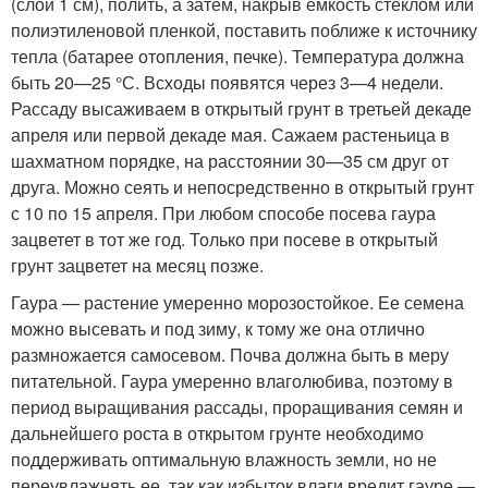
(слой 1 см), полить, а затем, накрыв емкость стеклом или
полиэтиленовой пленкой, поставить поближе к источнику
тепла (батарее отопления, печке). Температура должна
быть 20—25 °С. Всходы появятся через 3—4 недели.
Рассаду высаживаем в открытый грунт в третьей декаде
апреля или первой декаде мая. Сажаем растеньица в
шахматном порядке, на расстоянии 30—35 см друг от
друга. Можно сеять и непосредственно в открытый грунт
с 10 по 15 апреля. При любом способе посева гаура
зацветет в тот же год. Только при посеве в открытый
грунт зацветет на месяц позже.
Гаура — растение умеренно морозостойкое. Ее семена
можно высевать и под зиму, к тому же она отлично
размножается самосевом. Почва должна быть в меру
питательной. Гаура умеренно влаголюбива, поэтому в
период выращивания рассады, проращивания семян и
дальнейшего роста в открытом грунте необходимо
поддерживать оптимальную влажность земли, но не
переувлажнять ее, так как избыток влаги вредит гауре —