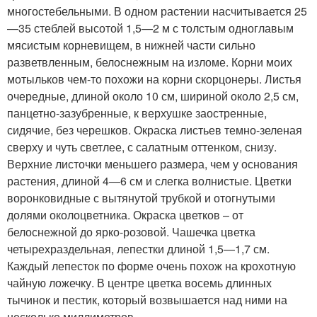
многостебельными. В одном растении насчитывается 25
—35 стеблей высотой 1,5—2 м с толстым одноглавым
мясистым корневищем, в нижней части сильно
разветвленным, белоснежным на изломе. Корни моих
мотыльков чем-то похожи на корни скорцонеры. Листья
очередные, длиной около 10 см, шириной около 2,5 см,
панцетно-зазубренные, к верхушке заостренные,
сидячие, без черешков. Окраска листьев темно-зеленая
сверху и чуть светлее, с салатным оттенком, снизу.
Верхние листочки меньшего размера, чем у основания
растения, длиной 4—6 см и слегка волнистые. Цветки
воронковидные с вытянутой трубкой и отогнутыми
долями околоцветника. Окраска цветков – от
белоснежной до ярко-розовой. Чашечка цветка
четырехраздельная, лепестки длиной 1,5—1,7 см.
Каждый лепесток по форме очень похож на крохотную
чайную ложечку. В центре цветка восемь длинных
тычинок и пестик, который возвышается над ними на
несколько миллиметров.