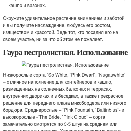
кашпо и вазонах.
Окружите удивительное растение вниманием и заботой
и вы получите наслаждение, любуясь его ростом,
изяществом и красотой. Ведь тот, кто посадил его на
своем участке, ни за что об этом не пожалеет.
Гаура пестролистная. Использование
Низкорослые сорта `So White, `Pink Dwarf`, `Nugauwhite`
– отличное наполнение для контейнеров и кашпо,
размещенных на солнечных балконах и террасах,
внутренних двориках и в беседках, а также прекрасное
решение для переднего плана миксбордера или низкого
бордюра. Среднерослые – `Pink Fountain, `Baltinblus`- и
высокорослые -`The Bride, `Pink Cloud` – сорта
замечательно смотрятся по 3-5 штук на среднем или
заднем плане в цветнике. Хорошими соседями станут