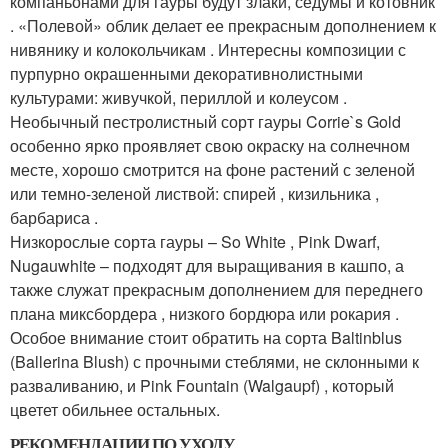
компаньонами для гауры будут злаки, седумы и котовник
. «Полевой» облик делает ее прекрасным дополнением к
нивянику и колокольчикам . Интересны композиции с
пурпурно окрашенными декоративнолистными
культурами: живучкой, периллой и колеусом .
Необычный пестролистный сорт гауры Corrie`s Gold
особенно ярко проявляет свою окраску на солнечном
месте, хорошо смотрится на фоне растений с зеленой
или темно-зеленой листвой: спирей , кизильника ,
барбариса .
Низкорослые сорта гауры – So White , Pink Dwarf,
Nugauwhite – подходят для выращивания в кашпо, а
также служат прекрасным дополнением для переднего
плана миксбордера , низкого бордюра или рокария .
Особое внимание стоит обратить на сорта Baltinblus
(Ballerina Blush) с прочными стеблями, не склонными к
разваливанию, и Pink Fountain (Walgaupf) , который
цветет обильнее остальных.
РЕКОМЕНДАЦИИ ПО УХОДУ