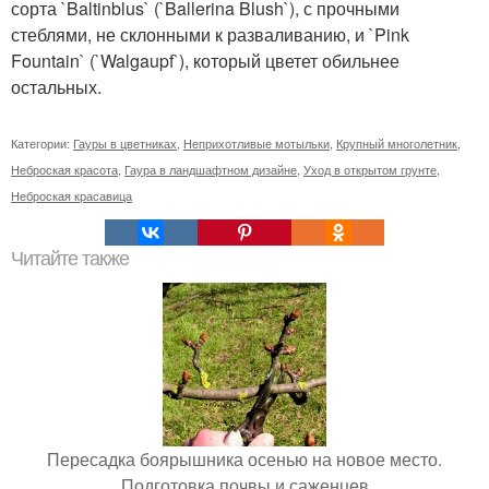
сорта `Baltinblus` (`Ballerina Blush`), с прочными
стеблями, не склонными к разваливанию, и `Pink
Fountain` (`Walgaupf`), который цветет обильнее
остальных.
Категории:
Гауры в цветниках
,
Неприхотливые мотыльки
,
Крупный многолетник
,
Неброская красота
,
Гаура в ландшафтном дизайне
,
Уход в открытом грунте
,
Неброская красавица
Читайте также
Пересадка боярышника осенью на новое место.
Подготовка почвы и саженцев