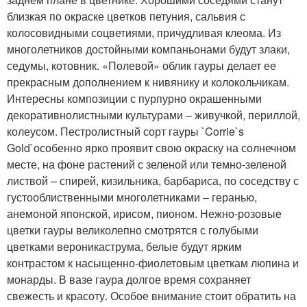
близкая по окраске цветков петуния, сальвия с
колосовидными соцветиями, причудливая клеома. Из
многолетников достойными компаньонами будут злаки,
седумы, котовник. «Полевой» облик гауры делает ее
прекрасным дополнением к нивянику и колокольчикам.
Интересны композиции с пурпурно окрашенными
декоративнолистными культурами – живучкой, периллой,
колеусом. Пестролистный сорт гауры `Corrie`s
Gold`особенно ярко проявит свою окраску на солнечном
месте, на фоне растений с зеленой или темно-зеленой
листвой – спирей, кизильника, барбариса, по соседству с
густооблиственными многолетниками – геранью,
анемоной японской, ирисом, пионом. Нежно-розовые
цветки гауры великолепно смотрятся с голубыми
цветками вероникаструма, белые будут ярким
контрастом к насыщенно-фиолетовым цветкам люпина и
монарды. В вазе гаура долгое время сохраняет
свежесть и красоту. Особое внимание стоит обратить на