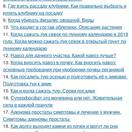
8.
Где взять рассаду клубники. Как правильно выбрать и
купить клубнику на посадку
9.
Когда убирать физалис овощной. Виды
10.
Что входит в состав облепихи. Описание растения
11.
Когда сажать лук севок по лунному календарю в 2019
году. Когда можно сажать лук севок в открытый грунт по
лунному календарю
12.
Навоз для дачного участка. Какой навоз лучше?
13.
Когда вносить навоз в почву. Как вносить навоз:
основные требования при удобрении почвы органикой
14.
Как посадить тую осенью и подготовить её к зимовке.
Подготовка туи к зиме
15.
Как и когда сажать тую. Сроки посадки
16.
Суперфосфат это мочевина или нет. Живительная
сила в каждой грануле
17.
Аденома простаты симптомы и лечение у мужчин.
Симптомы аденомы простаты
18.
Как долго выходят камни из почек и могут ли они