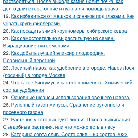
растворяться. После выхода камня болит почка: как
долго длится состояние и нужна ли помощь врача
19.
Как избавиться от мешков и синяков под глазами. Как
убрать круги филлерами.
20.
Как посадить зимой крупномеры сибирского кедра
21.
Как самостоятельно вырастить тую из семян.
Выращивание туи семенами
22.
Как добыть лучший эликсир плодородия.
Правильный перегной
23.
Лосиный навоз, как удобрение в огороде. Навоз Лося
(лосиный) в городе Москве
24.
Что такое биогумус и как его применять. Химический
состав удобрения
25.
Основные нюансы использования овечьего навоза.
26.
Рулонный газон минусы. Сравнение рулонного и
посевного газона
27.
Растения у которых едят листья. Школа выживания:
Съедобные растения, или что можно есть в лесу
28.
Катерина сорта слив. Сорта слив – 60 сортов 2022