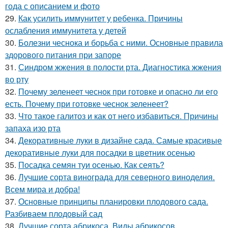
года с описанием и фото
29.
Как усилить иммунитет у ребенка. Причины
ослабления иммунитета у детей
30.
Болезни чеснока и борьба с ними. Основные правила
здорового питания при запоре
31.
Синдром жжения в полости рта. Диагностика жжения
во рту
32.
Почему зеленеет чеснок при готовке и опасно ли его
есть. Почему при готовке чеснок зеленеет?
33.
Что такое галитоз и как от него избавиться. Причины
запаха изо рта
34.
Декоративные луки в дизайне сада. Самые красивые
декоративные луки для посадки в цветник осенью
35.
Посадка семян туи осенью. Как сеять?
36.
Лучшие сорта винограда для северного виноделия.
Всем мира и добра!
37.
Основные принципы планировки плодового сада.
Разбиваем плодовый сад
38.
Лучшие сорта абрикоса. Виды абрикосов