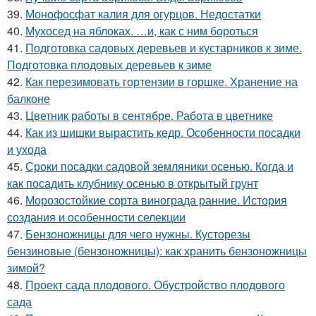
39.
Монофосфат калия для огурцов. Недостатки
40.
Мухосед на яблоках. …и, как с ним бороться
41.
Подготовка садовых деревьев и кустарников к зиме.
Подготовка плодовых деревьев к зиме
42.
Как перезимовать гортензии в горшке. Хранение на
балконе
43.
Цветник работы в сентябре. Работа в цветнике
44.
Как из шишки вырастить кедр. Особенности посадки
и ухода
45.
Сроки посадки садовой земляники осенью. Когда и
как посадить клубнику осенью в открытый грунт
46.
Морозостойкие сорта винограда ранние. История
создания и особенности селекции
47.
Бензоножницы для чего нужны. Кусторезы
бензиновые (бензоножницы): как хранить бензоножницы
зимой?
48.
Проект сада плодового. Обустройство плодового
сада