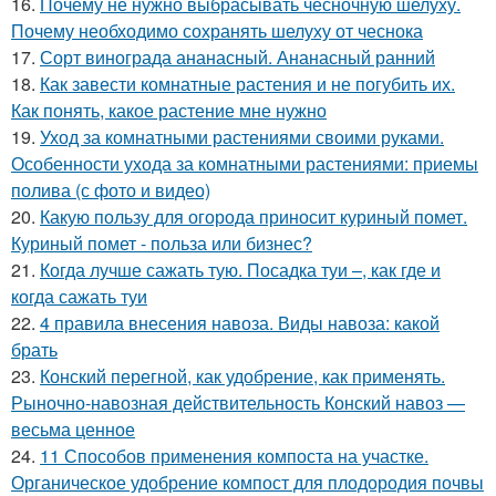
16.
Почему не нужно выбрасывать чесночную шелуху.
Почему необходимо сохранять шелуху от чеснока
17.
Сорт винограда ананасный. Ананасный ранний
18.
Как завести комнатные растения и не погубить их.
Как понять, какое растение мне нужно
19.
Уход за комнатными растениями своими руками.
Особенности ухода за комнатными растениями: приемы
полива (с фото и видео)
20.
Какую пользу для огорода приносит куриный помет.
Куриный помет - польза или бизнес?
21.
Когда лучше сажать тую. Посадка туи –, как где и
когда сажать туи
22.
4 правила внесения навоза. Виды навоза: какой
брать
23.
Конский перегной, как удобрение, как применять.
Рыночно-навозная действительность Конский навоз —
весьма ценное
24.
11 Способов применения компоста на участке.
Органическое удобрение компост для плодородия почвы