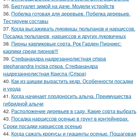
35.
Биотуалет зимой на даче. Модели устройств
36.
Побелка готовая для деревьев. Побелка деревьев.
Тестируем составы
37.
Когда высаживать луковицы тюльпанов и нарциссов.
Посадка тюльпанов, нарциссов и других луковичных
38.
Пионы карликовые сорта. Рок Гарден Пиониес:
карлики среди пионов!!!
39.
Стефанандра надрезаннолистная crispa
stephanandra incisa crispa. Стефанандра
надрезаннолистная Криспа (Crispa)
40.
Как из шишки вырастить кедр. Особенности посадки
и ухода
41.
Когда начинает плодоносить алыча. Преимущества
гибридной алычи
42.
Расположение деревьев в саду. Какие сорта выбрать
43.
Посадка нарциссов осенью в грунт в контейнерах.
Сроки посадки нарциссов осенью
44.
Когда сажать крокусы и гиацинты осенью. Пошаговая