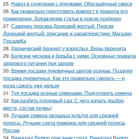
25.
Навоз в сочетании с опилками. Обогащённые смеси
26.
Как правильно приготовить компост и правила его
применения. Добавление статьи в новую подборку
27.
Саженец персика Донецкий желтый. Персик
Донецкий желтый: описание и характеристики. Магазин
ПосадиКа
28.
Хронический бронхит у взрослых. Виды бронхита
29.
Болезни чеснока и борьба с ними. Основные правила
здорового питания при запоре
30.
Время посадки луковичных цветов осенью. Поздняя
посадка луковичных. Как это правильно сделать — и
когда сажать уже нельзя
31.
Туя посадка осенью семенами. Подготовить семена
32.
Как разбить плодовый сад. С чего начать (выбор
места, состав почвы)
33.
Лучшие семена овощных культур для средней
полосы. Лучшие сорта помидор для средней полосы
России
34.
Виноград Велюр описание сорта. Виноград Велюр