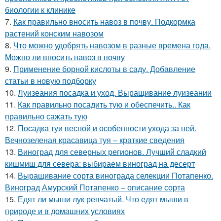
биологии к клинике
7.
Как правильно вносить навоз в почву. Подкормка
растений конским навозом
8.
Что можно удобрять навозом в разные времена года.
Можно ли вносить навоз в почву
9.
Применение борной кислоты в саду. Добавление
статьи в новую подборку
10.
Луизеания посадка и уход. Выращивание луизеании
11.
Как правильно посадить тую и обеспечить.. Как
правильно сажать тую
12.
Посадка туи весной и особенности ухода за ней.
Вечнозеленая красавица туя – краткие сведения
13.
Виноград для северных регионов. Лучший сладкий
кишмиш для севера: выбираем виноград на десерт
14.
Выращивание сорта винограда селекции Потапенко.
Виноград Амурский Потапенко – описание сорта
15.
Едят ли мыши лук репчатый. Что едят мыши в
природе и в домашних условиях