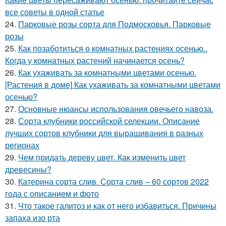
все советы в одной статье
24.
Парковые розы сорта для Подмосковья. Парковые
розы
25.
Как позаботиться о комнатных растениях осенью..
Когда у комнатных растений начинается осень?
26.
Как ухаживать за комнатными цветами осенью.
[Растения в доме] Как ухаживать за комнатными цветами
осенью?
27.
Основные нюансы использования овечьего навоза.
28.
Сорта клубники российской селекции. Описание
лучших сортов клубники для выращивания в разных
регионах
29.
Чем придать дереву цвет. Как изменить цвет
древесины?
30.
Катерина сорта слив. Сорта слив – 60 сортов 2022
года с описанием и фото
31.
Что такое галитоз и как от него избавиться. Причины
запаха изо рта