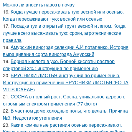
Можно ли вносить навоз в почву
16.
Когда лучше пересаживать тую весной или осенью.
Когда пересаживают тую: весной или осенью
17.
Посадка туи в открытый грунт весной и летом. Когда
лучше всего высаживать тую: сроки, агротехнические
правила
18.
Амурский виноград селекции А.И потапенко. История
выращивания сорта винограда Амурский
19.
Борная кислота в ухо. Борной кислоты раствор
спиртовой 3% : инструкция по применению
20.
БРУСНИКИ ЛИСТЬЯ инструкция по применению.
Инструкция по применению БРУСНИКИ ЛИСТЬЯ (FOLIA
VITIS IDAEAE)
21.
СОСНА в полный рост. Сосна: уникальное дерево с
огромным спектром применения (77 фото)
22.
В частном доме холодные полы, что делать. Причина
№3. Недостаток утепления
23.
Какие комнатные растения осенью пересаживают.
Какие цветы пересаживают осенью: прочитайте сейчас