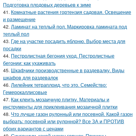
Подготовка плодовых деревьев к зиме
41.
Комнатные растения гортензия садовая. Освещение
и размещение
42.
Ламинат на теплый пол. Маркировка ламината под
теплый пол
43.
Где на участке посадить яблоню. Выбор места для
посадки
44.
Пестролистная бегония уход. Пестролистные
бегонии: как ухаживать
45.
Шкафчики производственные в раздевалку. Виды
шкафов для раздевалок
46.
Лилейник тетраплоид, что это. Семейство:
Гемерокаллисовые
47.
Как клеить мозаичную плитку. Материалы и
инструменты для приклеивания мозаичной плитки
48.
Что лучше газон рулонный или посевной. Какой газон
выбрать: посевной или рулонной? Все ЗА и ПРОТИВ
обоих вариантов с ценами
49.
Сингониум, какой нужен горшок. Причины