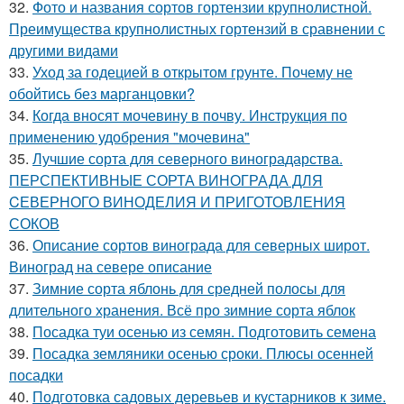
32.
Фото и названия сортов гортензии крупнолистной.
Преимущества крупнолистных гортензий в сравнении с
другими видами
33.
Уход за годецией в открытом грунте. Почему не
обойтись без марганцовки?
34.
Когда вносят мочевину в почву. Инструкция по
применению удобрения "мочевина"
35.
Лучшие сорта для северного виноградарства.
ПЕРСПЕКТИВНЫЕ СОРТА ВИНОГРАДА ДЛЯ
CЕВЕРНОГО ВИНОДЕЛИЯ И ПРИГОТОВЛЕНИЯ
СОКОВ
36.
Описание сортов винограда для северных широт.
Виноград на севере описание
37.
Зимние сорта яблонь для средней полосы для
длительного хранения. Всё про зимние сорта яблок
38.
Посадка туи осенью из семян. Подготовить семена
39.
Посадка земляники осенью сроки. Плюсы осенней
посадки
40.
Подготовка садовых деревьев и кустарников к зиме.