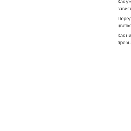
Как у
завис
Перед
цветк
Как н
пребы