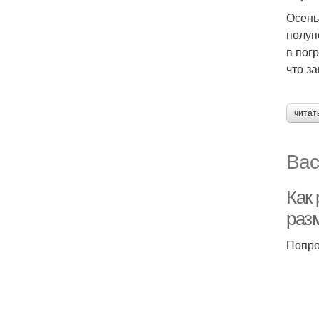
Осень
полуп
в пог
что з
читат
Вас
Как
раз
Попро