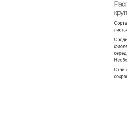
Рас
кру
Сорта
листь
Среди
фиоле
серед
Необх
Отлич
сохра