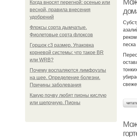
Мож
Когда вносят перегной: осенью или
дом
весной, правила внесения
удобрений
Субст
Флоксы сорта дымчатые.
азали
Фиолетовые сорта флоксов
реком
песка 
Горшок с3 размер. Упаковка
корневой системы: что такое BR
Перес
или WRB?
остав
тонки
Почему воспаляются лимфоузлы
убира
на шее. Определение болезни.
свеже
Причины заболевания
Какую почву любят пионы кислую
или щелочную. Пионы
читат
Мож
гор