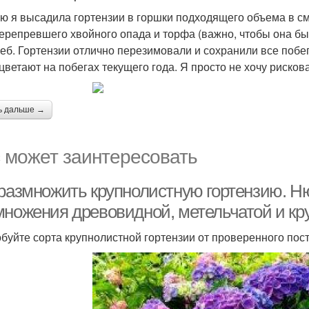
ю я высадила гортензии в горшки подходящего объема в см
ерепревшего хвойного опада и торфа (важно, чтобы она бы
реб. Гортензии отлично перезимовали и сохранили все побег
ацветают на побегах текущего года. Я просто не хочу рискова
ь дальше →
 может заинтересовать
 размножить крупнолистную гортензию. Ню
множения древовидной, метельчатой и кр
буйте сорта крупнолистной гортензии от проверенного пос