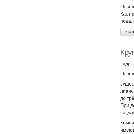
Освещ
Как п
подал
читат
Кру
Гидра
Основ
сущес
лиано
до тр
При д
созда
Комна
имеют