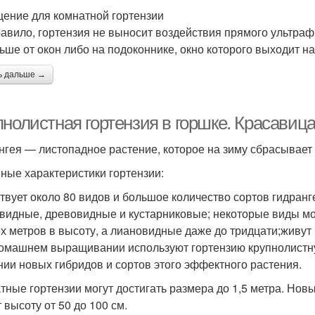
ение для комнатной гортензии
равило, гортензия не выносит воздействия прямого ультраф
ьше от окон либо на подоконнике, окно которого выходит н
ь дальше →
пнолистная гортензия в горшке. Красавиц
нгея — листопадное растение, которое на зиму сбрасывает л
ные характеристики гортензии:
твует около 80 видов и большое количество сортов гидран
видные, древовидные и кустарниковые; некоторые виды м
ёх метров в высоту, а лиановидные даже до тридцати;живут 
омашнем выращивании используют гортензию крупнолистну
нии новых гибридов и сортов этого эффектного растения.
тные гортензии могут достигать размера до 1,5 метра. Нов
 высоту от 50 до 100 см.