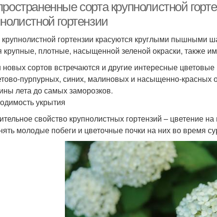
пространенные сорта крупнолистной горте
пнолистной гортензии
 крупнолистной гортензии красуются круглыми пышными ша
я крупные, плотные, насыщенной зеленой окраски, также и
 новых сортов встречаются и другие интересные цветовые
тово-пурпурных, синих, малиновых и насыщенно-красных о
ины лета до самых заморозков.
одимость укрытия
ительное свойство крупнолистных гортензий – цветение на 
нять молодые побеги и цветочные почки на них во время су