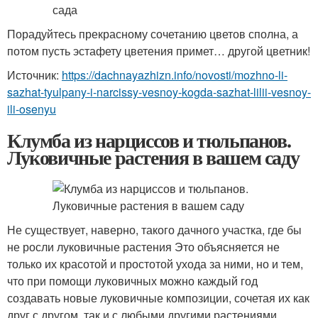
Порадуйтесь прекрасному сочетанию цветов сполна, а
потом пусть эстафету цветения примет… другой цветник!
Источник:
https://dachnayazhizn.info/novosti/mozhno-li-
sazhat-tyulpany-i-narcissy-vesnoy-kogda-sazhat-lilii-vesnoy-
ili-osenyu
Клумба из нарциссов и тюльпанов.
Луковичные растения в вашем саду
Не существует, наверно, такого дачного участка, где бы
не росли луковичные растения Это объясняется не
только их красотой и простотой ухода за ними, но и тем,
что при помощи луковичных можно каждый год
создавать новые луковичные композиции, сочетая их как
друг с другом, так и с любыми другими растениями.