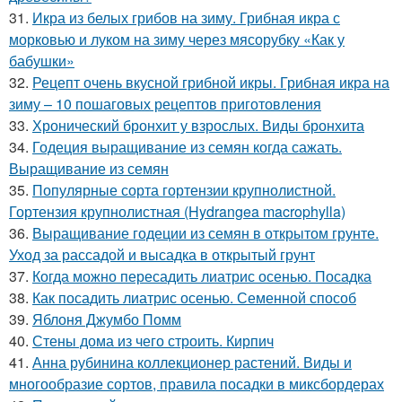
31.
Икра из белых грибов на зиму. Грибная икра с
морковью и луком на зиму через мясорубку «Как у
бабушки»
32.
Рецепт очень вкусной грибной икры. Грибная икра на
зиму – 10 пошаговых рецептов приготовления
33.
Хронический бронхит у взрослых. Виды бронхита
34.
Годеция выращивание из семян когда сажать.
Выращивание из семян
35.
Популярные сорта гортензии крупнолистной.
Гортензия крупнолистная (Hydrangea macrophylla)
36.
Выращивание годеции из семян в открытом грунте.
Уход за рассадой и высадка в открытый грунт
37.
Когда можно пересадить лиатрис осенью. Посадка
38.
Как посадить лиатрис осенью. Семенной способ
39.
Яблоня Джумбо Помм
40.
Стены дома из чего строить. Кирпич
41.
Анна рубинина коллекционер растений. Виды и
многообразие сортов, правила посадки в миксбордерах