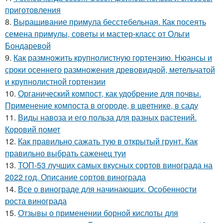
приготовления
8.
Выращивание примула бесстебельная. Как посеять
семена примулы, советы и мастер-класс от Ольги
Бондаревой
9.
Как размножить крупнолистную гортензию. Нюансы и
сроки осеннего размножения древовидной, метельчатой
и крупнолистной гортензии
10.
Органический компост, как удобрение для почвы.
Применение компоста в огороде, в цветнике, в саду
11.
Виды навоза и его польза для разных растений.
Коровий помет
12.
Как правильно сажать тую в открытый грунт. Как
правильно выбрать саженец туи
13.
ТОП-53 лучших самых вкусных сортов винограда на
2022 год. Описание сортов винограда
14.
Все о винограде для начинающих. Особенности
роста винограда
15.
Отзывы о применении борной кислоты для