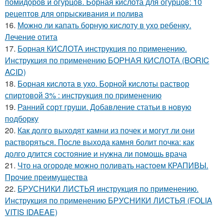
помидоров и огурцов. Борная кислота для огурцов: 10
рецептов для опрыскивания и полива
16.
Можно ли капать борную кислоту в ухо ребенку.
Лечение отита
17.
Борная КИСЛОТА инструкция по применению.
Инструкция по применению БОРНАЯ КИСЛОТА (BORIC
ACID)
18.
Борная кислота в ухо. Борной кислоты раствор
спиртовой 3% : инструкция по применению
19.
Ранний сорт груши. Добавление статьи в новую
подборку
20.
Как долго выходят камни из почек и могут ли они
растворяться. После выхода камня болит почка: как
долго длится состояние и нужна ли помощь врача
21.
Что на огороде можно поливать настоем КРАПИВЫ.
Прочие преимущества
22.
БРУСНИКИ ЛИСТЬЯ инструкция по применению.
Инструкция по применению БРУСНИКИ ЛИСТЬЯ (FOLIA
VITIS IDAEAE)