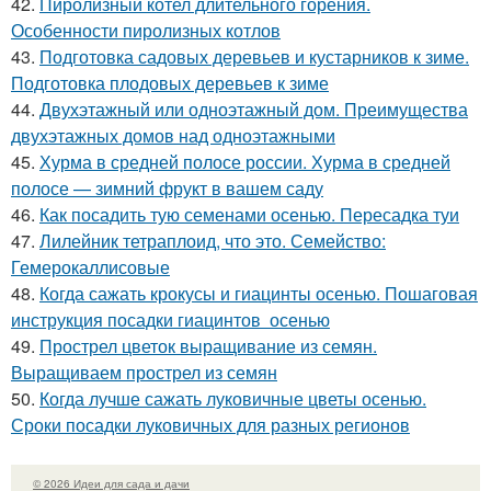
42.
Пиролизный котел длительного горения.
Особенности пиролизных котлов
43.
Подготовка садовых деревьев и кустарников к зиме.
Подготовка плодовых деревьев к зиме
44.
Двухэтажный или одноэтажный дом. Преимущества
двухэтажных домов над одноэтажными
45.
Хурма в средней полосе россии. Хурма в средней
полосе — зимний фрукт в вашем саду
46.
Как посадить тую семенами осенью. Пересадка туи
47.
Лилейник тетраплоид, что это. Семейство:
Гемерокаллисовые
48.
Когда сажать крокусы и гиацинты осенью. Пошаговая
инструкция посадки гиацинтов осенью
49.
Прострел цветок выращивание из семян.
Выращиваем прострел из семян
50.
Когда лучше сажать луковичные цветы осенью.
Сроки посадки луковичных для разных регионов
© 2026 Идеи для сада и дачи