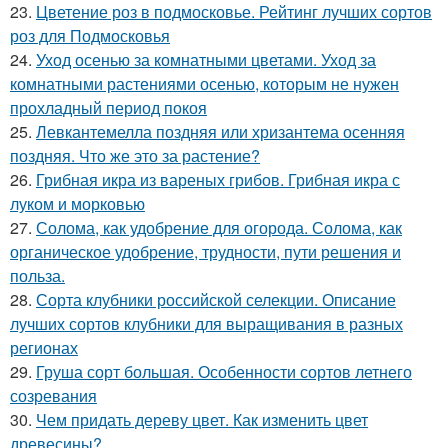
23.
Цветение роз в подмосковье. Рейтинг лучших сортов
роз для Подмосковья
24.
Уход осенью за комнатными цветами. Уход за
комнатными растениями осенью, которым не нужен
прохладный период покоя
25.
Левкантемелла поздняя или хризантема осенняя
поздняя. Что же это за растение?
26.
Грибная икра из вареных грибов. Грибная икра с
луком и морковью
27.
Солома, как удобрение для огорода. Солома, как
органическое удобрение, трудности, пути решения и
польза.
28.
Сорта клубники российской селекции. Описание
лучших сортов клубники для выращивания в разных
регионах
29.
Груша сорт большая. Особенности сортов летнего
созревания
30.
Чем придать дереву цвет. Как изменить цвет
древесины?