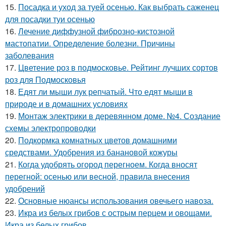
15.
Посадка и уход за туей осенью. Как выбрать саженец
для посадки туи осенью
16.
Лечение диффузной фиброзно-кистозной
мастопатии. Определение болезни. Причины
заболевания
17.
Цветение роз в подмосковье. Рейтинг лучших сортов
роз для Подмосковья
18.
Едят ли мыши лук репчатый. Что едят мыши в
природе и в домашних условиях
19.
Монтаж электрики в деревянном доме. №4. Создание
схемы электропроводки
20.
Подкормка комнатных цветов домашними
средствами. Удобрения из банановой кожуры
21.
Когда удобрять огород перегноем. Когда вносят
перегной: осенью или весной, правила внесения
удобрений
22.
Основные нюансы использования овечьего навоза.
23.
Икра из белых грибов с острым перцем и овощами.
Икра из белых грибов