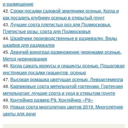
и размещение
42.
Сроки посадки садовой земляники осенью. Когда и
как посадить клубнику осенью в открытый грунт
43.
Лучшие сорта плетистых роз для Подмосковья.
Плетистые розы: сорта для Подмосковья
44.
Шкафчики производственные в раздевалку. Виды
шкафов для раздевалок
45.
Девичий виноград размножение черенками осенью.
Метод черенкования
46.
Когда сажать крокусы и гиацинты осенью. Пошаговая
инструкция посадки гиацинтов осенью
47.
Высокая ромашка цветущая осенью. Левкантемелла
48.
Карликовые сорта метельчатой гортензии. Гортензия
метельчатая: лучшие сорта и уход в открытом грунте
49.
Контейнер размер P9. Контейнер «Р9»
50.
Новые сорта многолетних цветов 2019. Многолетние
цветы для дачи