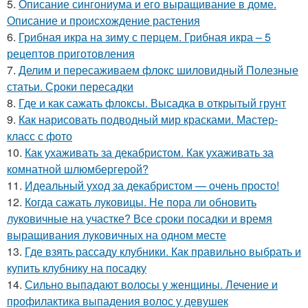
5.
Описание сингониума и его выращивание в доме.
Описание и происхождение растения
6.
Грибная икра на зиму с перцем. Грибная икра – 5
рецептов приготовления
7.
Делим и пересаживаем флокс шиловидный Полезные
статьи. Сроки пересадки
8.
Где и как сажать флоксы. Высадка в открытый грунт
9.
Как нарисовать подводный мир красками. Мастер-
класс с фото
10.
Как ухаживать за декабристом. Как ухаживать за
комнатной шлюмбергерой?
11.
Идеальный уход за декабристом — очень просто!
12.
Когда сажать луковицы. Не пора ли обновить
луковичные на участке? Все сроки посадки и время
выращивания луковичных на одном месте
13.
Где взять рассаду клубники. Как правильно выбрать и
купить клубнику на посадку
14.
Сильно выпадают волосы у женщины. Лечение и
профилактика выпадения волос у девушек