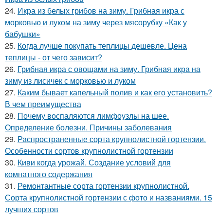
24.
Икра из белых грибов на зиму. Грибная икра с
морковью и луком на зиму через мясорубку «Как у
бабушки»
25.
Когда лучше покупать теплицы дешевле. Цена
теплицы - от чего зависит?
26.
Грибная икра с овощами на зиму. Грибная икра на
зиму из лисичек с морковью и луком
27.
Каким бывает капельный полив и как его установить?
В чем преимущества
28.
Почему воспаляются лимфоузлы на шее.
Определение болезни. Причины заболевания
29.
Распространенные сорта крупнолистной гортензии.
Особенности сортов крупнолистной гортензии
30.
Киви когда урожай. Создание условий для
комнатного содержания
31.
Ремонтантные сорта гортензии крупнолистной.
Сорта крупнолистной гортензии с фото и названиями. 15
лучших сортов