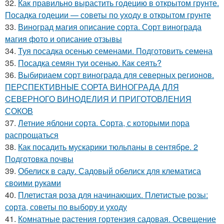
32.
Как правильно вырастить годецию в открытом грунте.
Посадка годеции — советы по уходу в открытом грунте
33.
Виноград магия описание сорта. Сорт винограда
магия фото и описание отзывы
34.
Туя посадка осенью семенами. Подготовить семена
35.
Посадка семян туи осенью. Как сеять?
36.
Выбириаем сорт винограда для северных регионов.
ПЕРСПЕКТИВНЫЕ СОРТА ВИНОГРАДА ДЛЯ
CЕВЕРНОГО ВИНОДЕЛИЯ И ПРИГОТОВЛЕНИЯ
СОКОВ
37.
Летние яблони сорта. Сорта, с которыми пора
распрощаться
38.
Как посадить мускарики тюльпаны в сентябре. 2
Подготовка почвы
39.
Обелиск в саду. Садовый обелиск для клематиса
своими руками
40.
Плетистая роза для начинающих. Плетистые розы:
сорта, советы по выбору и уходу
41.
Комнатные растения гортензия садовая. Освещение