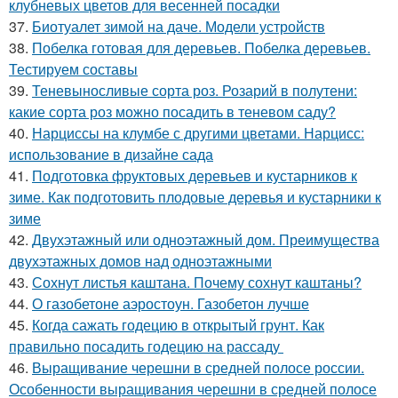
клубневых цветов для весенней посадки
37.
Биотуалет зимой на даче. Модели устройств
38.
Побелка готовая для деревьев. Побелка деревьев.
Тестируем составы
39.
Теневыносливые сорта роз. Розарий в полутени:
какие сорта роз можно посадить в теневом саду?
40.
Нарциссы на клумбе с другими цветами. Нарцисс:
использование в дизайне сада
41.
Подготовка фруктовых деревьев и кустарников к
зиме. Как подготовить плодовые деревья и кустарники к
зиме
42.
Двухэтажный или одноэтажный дом. Преимущества
двухэтажных домов над одноэтажными
43.
Сохнут листья каштана. Почему сохнут каштаны?
44.
О газобетоне аэростоун. Газобетон лучше
45.
Когда сажать годецию в открытый грунт. Как
правильно посадить годецию на рассаду
46.
Выращивание черешни в средней полосе россии.
Особенности выращивания черешни в средней полосе