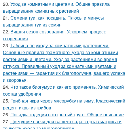
20.
Уход за комнатными цветами. Общие правила
выращивания комнатных растений
21.
Семена туи, как посадить. Плюсы и минусы
выращивания туи из семян
22.
Вишня сезон созревания. Ускоряем процесс
созревания
23.
Таблица по уходу за комнатными растениями.
Основные правила грамотного ухода за комнатными
растениями и цветами. Уход за растениями во время
отпуска. Правильный уход за комнатными цветами и
растениями — гарантия их благополучия, вашего успеха
и здоровья.
24.
Что такое биогумус и как его применять. Химический
состав удобрения
25.
Грибная икра через мясорубку на зиму. Классический
рецепт икры из грибов
26.
Посадка годеции в открытый грунт. Общее описание
27.
Цветущие свечи для вашего сада: сорта лиатриса и
тонкости ухода за многолетником