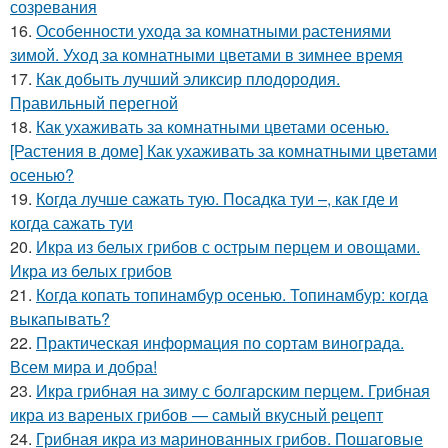
созревания
16.
Особенности ухода за комнатными растениями
зимой. Уход за комнатными цветами в зимнее время
17.
Как добыть лучший эликсир плодородия.
Правильный перегной
18.
Как ухаживать за комнатными цветами осенью.
[Растения в доме] Как ухаживать за комнатными цветами
осенью?
19.
Когда лучше сажать тую. Посадка туи –, как где и
когда сажать туи
20.
Икра из белых грибов с острым перцем и овощами.
Икра из белых грибов
21.
Когда копать топинамбур осенью. Топинамбур: когда
выкапывать?
22.
Практическая информация по сортам винограда.
Всем мира и добра!
23.
Икра грибная на зиму с болгарским перцем. Грибная
икра из вареных грибов — самый вкусный рецепт
24.
Грибная икра из маринованных грибов. Пошаговые