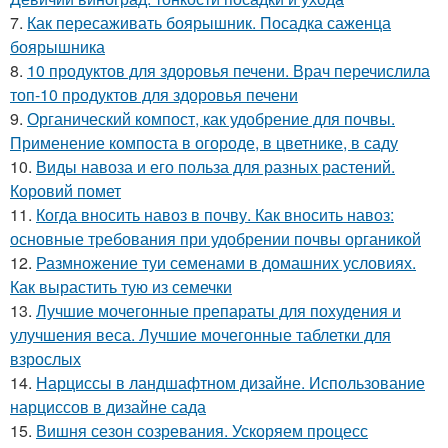
7.
Как пересаживать боярышник. Посадка саженца
боярышника
8.
10 продуктов для здоровья печени. Врач перечислила
топ-10 продуктов для здоровья печени
9.
Органический компост, как удобрение для почвы.
Применение компоста в огороде, в цветнике, в саду
10.
Виды навоза и его польза для разных растений.
Коровий помет
11.
Когда вносить навоз в почву. Как вносить навоз:
основные требования при удобрении почвы органикой
12.
Размножение туи семенами в домашних условиях.
Как вырастить тую из семечки
13.
Лучшие мочегонные препараты для похудения и
улучшения веса. Лучшие мочегонные таблетки для
взрослых
14.
Нарциссы в ландшафтном дизайне. Использование
нарциссов в дизайне сада
15.
Вишня сезон созревания. Ускоряем процесс