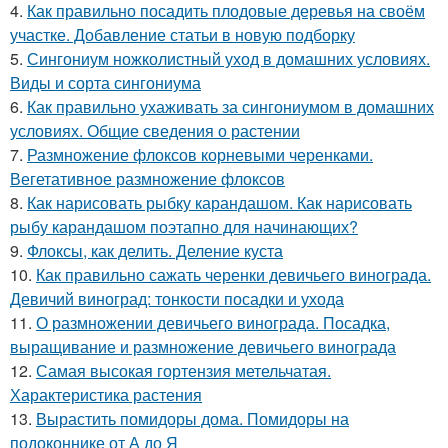
4.
Как правильно посадить плодовые деревья на своём
участке. Добавление статьи в новую подборку
5.
Сингониум ножколистный уход в домашних условиях.
Виды и сорта сингониума
6.
Как правильно ухаживать за сингониумом в домашних
условиях. Общие сведения о растении
7.
Размножение флоксов корневыми черенками.
Вегетативное размножение флоксов
8.
Как нарисовать рыбку карандашом. Как нарисовать
рыбу карандашом поэтапно для начинающих?
9.
Флоксы, как делить. Деление куста
10.
Как правильно сажать черенки девичьего винограда.
Девичий виноград: тонкости посадки и ухода
11.
О размножении девичьего винограда. Посадка,
выращивание и размножение девичьего винограда
12.
Самая высокая гортензия метельчатая.
Характеристика растения
13.
Вырастить помидоры дома. Помидоры на
подоконнике от А до Я