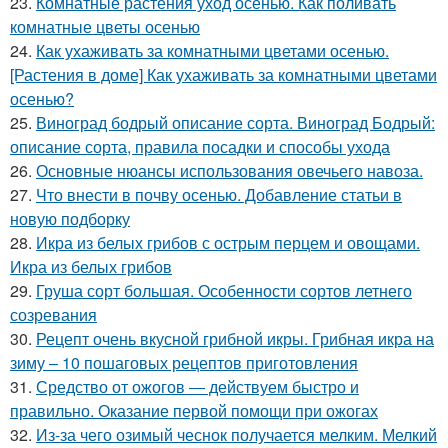
23.
Комнатные растения уход осенью. Как поливать
комнатные цветы осенью
24.
Как ухаживать за комнатными цветами осенью.
[Растения в доме] Как ухаживать за комнатными цветами
осенью?
25.
Виноград бодрый описание сорта. Виноград Бодрый:
описание сорта, правила посадки и способы ухода
26.
Основные нюансы использования овечьего навоза.
27.
Что внести в почву осенью. Добавление статьи в
новую подборку
28.
Икра из белых грибов с острым перцем и овощами.
Икра из белых грибов
29.
Груша сорт большая. Особенности сортов летнего
созревания
30.
Рецепт очень вкусной грибной икры. Грибная икра на
зиму – 10 пошаговых рецептов приготовления
31.
Средство от ожогов ― действуем быстро и
правильно. Оказание первой помощи при ожогах
32.
Из-за чего озимый чеснок получается мелким. Мелкий