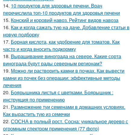
14.
10 продуктов для здоровья печени. Врач
перечислила топ-10 продуктов для здоровья печени
15.
Конский и коровий навоз. Рейтинг видов навоза
16.
Как и когда сажать тую на даче. Добавление статьи в
новую подборку
17.
Борная кислота, как удобрение для томатов. Как
часто и когда вносить подкормку
18.
Выращивание винограда на севере. Какие сорта
винограда будут рады северным регионам?
19.
Можно ли растворить камни в почках. Как вывести
камни из почек без операции: эффективные методы
лечения
20.
Боярышника листья с цветками. Боярышник :
инструкция по применению
21.
Размножение туи семенами в домашних условиях.
Как вырастить тую из семечки
22.
СОСНА в полный рост. Сосна: уникальное дерево с
огромным спектром применения (77 фото)