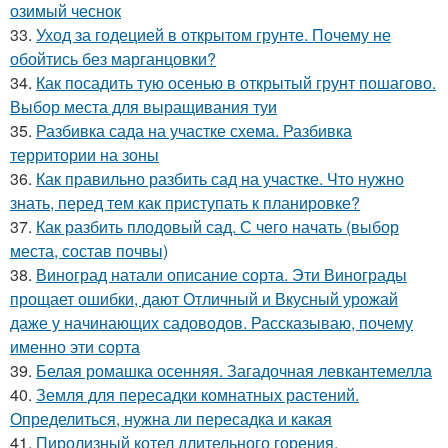
озимый чеснок
33.
Уход за годецией в открытом грунте. Почему не
обойтись без марганцовки?
34.
Как посадить тую осенью в открытый грунт пошагово.
Выбор места для выращивания туи
35.
Разбивка сада на участке схема. Разбивка
территории на зоны
36.
Как правильно разбить сад на участке. Что нужно
знать, перед тем как приступать к планировке?
37.
Как разбить плодовый сад. С чего начать (выбор
места, состав почвы)
38.
Виноград натали описание сорта. Эти Винограды
прощает ошибки, дают Отличный и Вкусный урожай
даже у начинающих садоводов. Рассказываю, почему
именно эти сорта
39.
Белая ромашка осенняя. Загадочная левкантемелла
40.
Земля для пересадки комнатных растений.
Определиться, нужна ли пересадка и какая
41.
Пиролизный котел длительного горения.