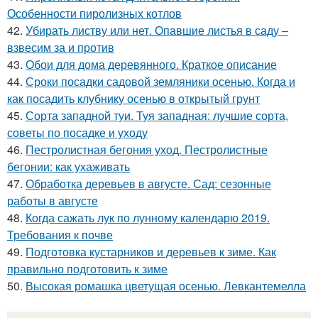
Особенности пиролизных котлов
42.
Убирать листву или нет. Опавшие листья в саду –
взвесим за и против
43.
Обои для дома деревянного. Краткое описание
44.
Сроки посадки садовой земляники осенью. Когда и
как посадить клубнику осенью в открытый грунт
45.
Сорта западной туи. Туя западная: лучшие сорта,
советы по посадке и уходу
46.
Пестролистная бегония уход. Пестролистные
бегонии: как ухаживать
47.
Обработка деревьев в августе. Сад: сезонные
работы в августе
48.
Когда сажать лук по лунному календарю 2019.
Требования к почве
49.
Подготовка кустарников и деревьев к зиме. Как
правильно подготовить к зиме
50.
Высокая ромашка цветущая осенью. Левкантемелла