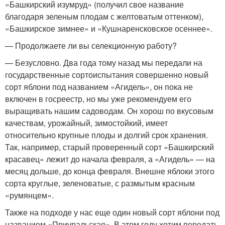
«Башкирский изумруд» (получил свое название
благодаря зеленым плодам с желтоватым оттенком),
«Башкирское зимнее» и «Кушнаренсковское осеннее».
— Продолжаете ли вы селекционную работу?
— Безусловно. Два года тому назад мы передали на
государственные сортоиспытания совершенно новый
сорт яблони под названием «Агидель», он пока не
включен в госреестр, но мы уже рекомендуем его
выращивать нашим садоводам. Он хорош по вкусовым
качествам, урожайный, зимостойкий, имеет
относительно крупные плоды и долгий срок хранения.
Так, например, старый проверенный сорт «Башкирский
красавец» лежит до начала февраля, а «Агидель» — на
месяц дольше, до конца февраля. Внешне яблоки этого
сорта круглые, зеленоватые, с размытым красным
«румянцем».
Также на подходе у нас еще один новый сорт яблони под
названием «Приуральская». В этом году хотим передать