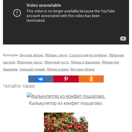
Категории:
Вкусное яблоко
,
Яблоки с фото
,
Статьи в новую подборку
,
Яблочная
пастила
,
Яблочные чипсы
,
Яблочный уксус
,
Яблоко в башкирии
,
Яблони для
башкирии
,
Хороший урожай
,
Яблоко в мире
,
Вкусные яблоки
Читайте также
Калькулятор из конфет пошагово.