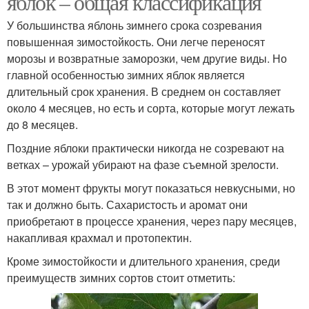
яблок – общая классификация
У большинства яблонь зимнего срока созревания
повышенная зимостойкость. Они легче переносят
морозы и возвратные заморозки, чем другие виды. Но
Яблоки с фото
Яблоко в башкирии
главной особенностью зимних яблок является
длительный срок хранения. В среднем он составляет
около 4 месяцев, но есть и сорта, которые могут лежать
до 8 месяцев.
Яблоко в мире
Вкусные сорта
Поздние яблоки практически никогда не созревают на
ветках – урожай убирают на фазе съемной зрелости.
В этот момент фрукты могут показаться невкусными, но
Яблоки на
Яблоки для
так и должно быть. Сахаристость и аромат они
дегустационном
подмосковья
приобретают в процессе хранения, через пару месяцев,
марафоне
накапливая крахмал и протопектин.
Кроме зимостойкости и длительного хранения, среди
преимуществ зимних сортов стоит отметить: