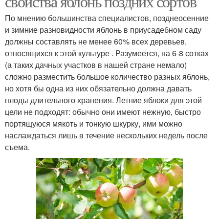
свойства яблонь поздних сортов
По мнению большинства специалистов, позднеосенние
и зимние разновидности яблонь в приусадебном саду
Яблоки на
Яблоки для
должны составлять не менее 60% всех деревьев,
дегустационном
подмосковья
относящихся к этой культуре . Разумеется, на 6-8 сотках
марафоне
(а таких дачных участков в нашей стране немало)
сложно разместить большое количество разных яблонь,
но хотя бы одна из них обязательно должна давать
Яблоки в казахстане
Яблоки на кубани
плоды длительного хранения. Летние яблоки для этой
цели не подходят: обычно они имеют нежную, быстро
портящуюся мякоть и тонкую шкурку, ими можно
наслаждаться лишь в течение нескольких недель после
Яблоки для
съема.
Зеленые яблоки
соковыжималки
Яблоки для сока
Яблоки для компота