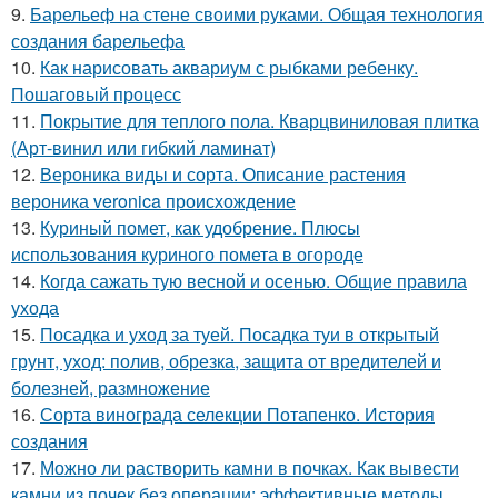
9.
Барельеф на стене своими руками. Общая технология
создания барельефа
10.
Как нарисовать аквариум с рыбками ребенку.
Пошаговый процесс
11.
Покрытие для теплого пола. Кварцвиниловая плитка
(Арт-винил или гибкий ламинат)
12.
Вероника виды и сорта. Описание растения
вероника veronica происхождение
13.
Куриный помет, как удобрение. Плюсы
использования куриного помета в огороде
14.
Когда сажать тую весной и осенью. Общие правила
ухода
15.
Посадка и уход за туей. Посадка туи в открытый
грунт, уход: полив, обрезка, защита от вредителей и
болезней, размножение
16.
Сорта винограда селекции Потапенко. История
создания
17.
Можно ли растворить камни в почках. Как вывести
камни из почек без операции: эффективные методы