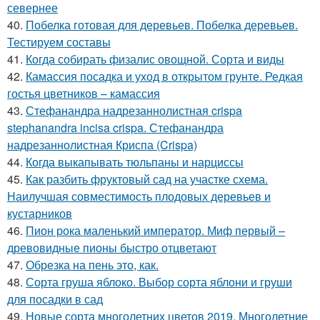
севернее
40.
Побелка готовая для деревьев. Побелка деревьев.
Тестируем составы
41.
Когда собирать физалис овощной. Сорта и виды
42.
Камассия посадка и уход в открытом грунте. Редкая
гостья цветников – камассия
43.
Стефанандра надрезаннолистная crispa
stephanandra incisa crispa. Стефанандра
надрезаннолистная Криспа (Crispa)
44.
Когда выкапывать тюльпаны и нарциссы
45.
Как разбить фруктовый сад на участке схема.
Наилучшая совместимость плодовых деревьев и
кустарников
46.
Пион рока маленький император. Миф первый –
древовидные пионы быстро отцветают
47.
Обрезка на пень это, как.
48.
Сорта груша яблоко. Выбор сорта яблони и груши
для посадки в сад
49.
Новые сорта многолетних цветов 2019. Многолетние