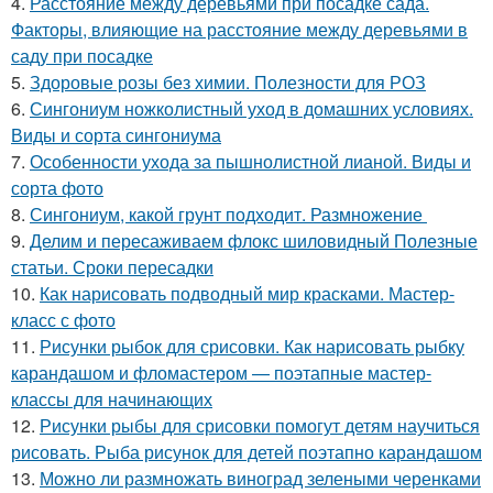
4.
Расстояние между деревьями при посадке сада.
Факторы, влияющие на расстояние между деревьями в
саду при посадке
5.
Здоровые розы без химии. Полезности для РОЗ
6.
Сингониум ножколистный уход в домашних условиях.
Виды и сорта сингониума
7.
Особенности ухода за пышнолистной лианой. Виды и
сорта фото
8.
Сингониум, какой грунт подходит. Размножение
9.
Делим и пересаживаем флокс шиловидный Полезные
статьи. Сроки пересадки
10.
Как нарисовать подводный мир красками. Мастер-
класс с фото
11.
Рисунки рыбок для срисовки. Как нарисовать рыбку
карандашом и фломастером — поэтапные мастер-
классы для начинающих
12.
Рисунки рыбы для срисовки помогут детям научиться
рисовать. Рыба рисунок для детей поэтапно карандашом
13.
Можно ли размножать виноград зелеными черенками