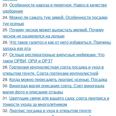
23.
Особенности навоза и перегноя. Навоз в качестве
удобрения
24.
Можно ли сажать тую зимой. Особенности посадки
туи осенью
25.
Почему чеснок может вырастать мелкий. Почему
чеснок не разделился на дольки
26.
Что такое галитоз и как от него избавиться. Причины
запаха изо рта
27.
Острые респираторные вирусные инфекции. Что
такое ОРВИ, ОРИ и ОРЗ?
28.
Гортензия крупнолистная сорта посадка и уход в
открытом грунте. Сорта гортензии крупнолистной
29.
Когда можно пересадить лиатрис осенью. Посадка
30.
Виноград магия описание сорта. Сорт винограда
магия фото и описание отзывы
31.
Цветущие свечи для вашего сада: сорта лиатриса и
тонкости ухода за многолетником
32.
Лиатрис посадка и уход в открытом грунте