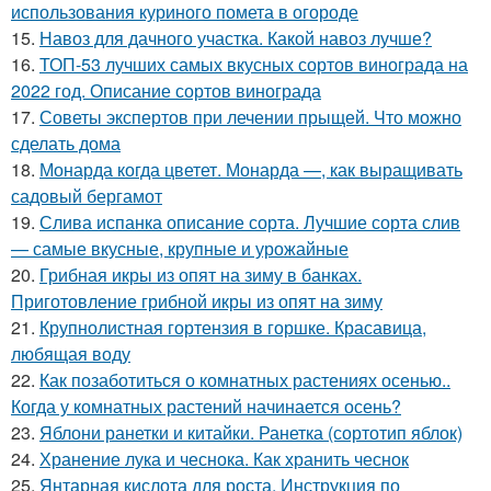
использования куриного помета в огороде
15.
Навоз для дачного участка. Какой навоз лучше?
16.
ТОП-53 лучших самых вкусных сортов винограда на
2022 год. Описание сортов винограда
17.
Советы экспертов при лечении прыщей. Что можно
сделать дома
18.
Монарда когда цветет. Монарда —, как выращивать
садовый бергамот
19.
Слива испанка описание сорта. Лучшие сорта слив
— самые вкусные, крупные и урожайные
20.
Грибная икры из опят на зиму в банках.
Приготовление грибной икры из опят на зиму
21.
Крупнолистная гортензия в горшке. Красавица,
любящая воду
22.
Как позаботиться о комнатных растениях осенью..
Когда у комнатных растений начинается осень?
23.
Яблони ранетки и китайки. Ранетка (сортотип яблок)
24.
Хранение лука и чеснока. Как хранить чеснок
25.
Янтарная кислота для роста. Инструкция по