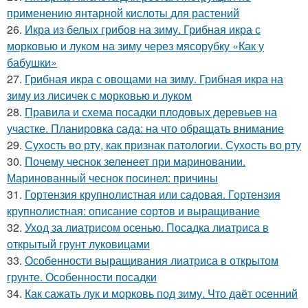
применению янтарной кислоты для растений
26.
Икра из белых грибов на зиму. Грибная икра с
морковью и луком на зиму через мясорубку «Как у
бабушки»
27.
Грибная икра с овощами на зиму. Грибная икра на
зиму из лисичек с морковью и луком
28.
Правила и схема посадки плодовых деревьев на
участке. Планировка сада: на что обращать внимание
29.
Сухость во рту, как признак патологии. Сухость во рту
30.
Почему чеснок зеленеет при мариновании.
Маринованный чеснок посинел: причины
31.
Гортензия крупнолистная или садовая. Гортензия
крупнолистная: описание сортов и выращивание
32.
Уход за лиатрисом осенью. Посадка лиатриса в
открытый грунт луковицами
33.
Особенности выращивания лиатриса в открытом
грунте. Особенности посадки
34.
Как сажать лук и морковь под зиму. Что даёт осенний