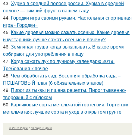
43.
Хурма в средней полосе россии. Хурма в средней
полосе — зимний фрукт в вашем саду
44.
Городки игра своими руками. Настольная спортивная
игра «Городки»
45.
Какие деревья можно сажать осенью. Какие деревья
и кустарники лучше сажать осенью и почему?
46.
Земляная груша когда выкапывать. В какое время
собирают для употребления в пищу
47.
Когда сажать лук по лунному календарю 2019.
Требования к почве
48.
Чем обработать сад. Весенняя обработка сада –
ПОШАГОВЫЙ план (6 обязательных этапов)
49.
Пирог из тыквы и пшена рецепты. Пирог тыквенно-
творожный с яблоком
50.
Карликовые сорта метельчатой гортензии. Гортензия
метельчатая: лучшие сорта и уход в открытом грунте
© 2026 Идеи для сада и дачи