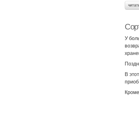
читат
Сор
У бол
возвр
хране
Поздн
В это
приоб
Кроме