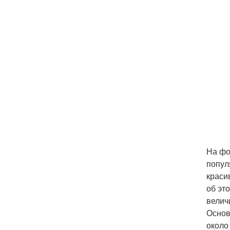
На фо
попул
краси
об эт
велич
Основ
около