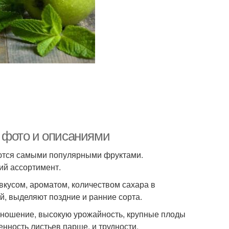
с фото и описаниями
яются самыми популярными фруктами.
ий ассортимент.
кусом, ароматом, количеством сахара в
й, выделяют поздние и ранние сорта.
оношение, высокую урожайность, крупные плоды
ность листьев парше, и трудности,