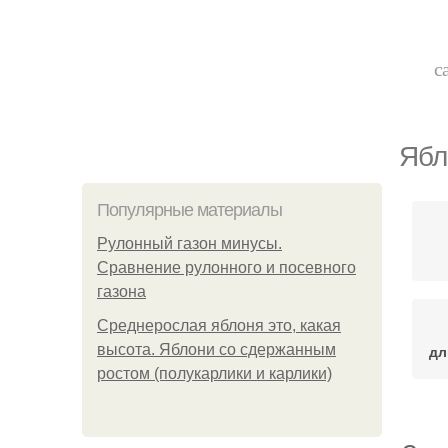
с
Ябл
Популярные материалы
Рулонный газон минусы.
Сравнение рулонного и посевного
газона
Среднерослая яблоня это, какая
высота. Яблони со сдержанным
дл
ростом (полукарлики и карлики)