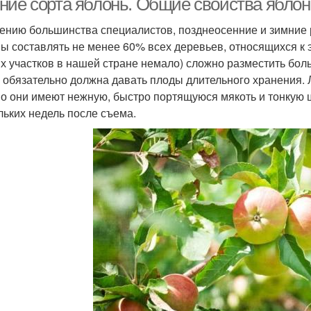
ние сорта яблонь. Общие свойства яблон
ению большинства специалистов, позднеосенние и зимние 
ы составлять не менее 60% всех деревьев, относящихся к это
х участков в нашей стране немало) сложно разместить боль
х обязательно должна давать плоды длительного хранения. Л
о они имеют нежную, быстро портящуюся мякоть и тонкую 
льких недель после съема.