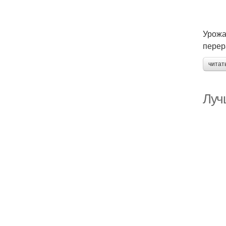
Урожа
перер
читат
Луч