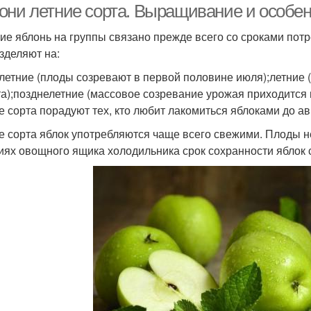
они летние сорта. Выращивание и особен
ие яблонь на группы связано прежде всего со сроками потр
зделяют на:
летние (плоды созревают в первой половине июля);летние (
та);позднелетние (массовое созревание урожая приходится н
е сорта порадуют тех, кто любит лакомиться яблоками до ав
е сорта яблок употребляются чаще всего свежими. Плоды н
иях овощного ящика холодильника срок сохранности яблок с