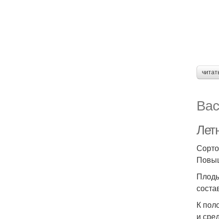
читат
Вас
Летн
Сорто
Повыш
Плоды
соста
К пол
и сре