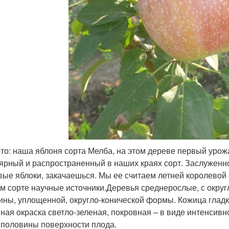
то: наша яблоня сорта Мелба, на этом дереве первый урожа
ярный и распространенный в наших краях сорт. Заслуженно
вые яблоки, закачаешься. Мы ее считаем летней королевой с
ом сорте научные источники.Деревья среднерослые, с окр
ины, уплощенной, округло-конической формы. Кожица гладк
ная окраска светло-зеленая, покровная – в виде интенсив
 половины поверхности плода.