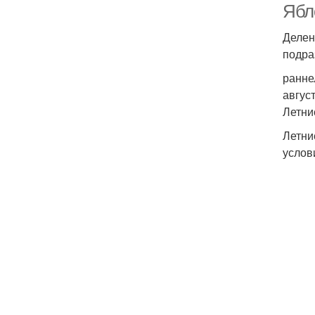
Ябл
Делен
подра
ранне
авгус
Летни
Летни
услов