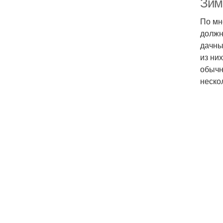
Зим
По мн
должн
дачны
из ни
обычн
неско