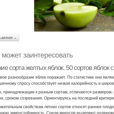
ь дальше →
 может заинтересовать
ие сорта желтых яблок. 50 сортов яблок 
вое разнообразие яблок поражает. По статистике они явл
енному спросу способствует низкая калорийность и широк
, принадлежащие к разным сортам, отличаются размером, в
ве, сроком созревания. Ориентируясь на последний критери
ожительным свойствам летних сортов относят раннее плод
днюю зимоустойчивость. Среди минусов выделяют подвержен