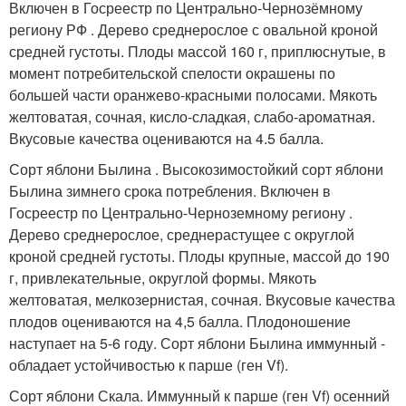
Включен в Госреестр по Центрально-Чернозёмному
региону РФ . Дерево среднерослое с овальной кроной
средней густоты. Плоды массой 160 г, приплюснутые, в
момент потребительской спелости окрашены по
большей части оранжево-красными полосами. Мякоть
желтоватая, сочная, кисло-сладкая, слабо-ароматная.
Вкусовые качества оцениваются на 4.5 балла.
Сорт яблони Былина . Высокозимостойкий сорт яблони
Былина зимнего срока потребления. Включен в
Госреестр по Центрально-Черноземному региону .
Дерево среднерослое, среднерастущее с округлой
кроной средней густоты. Плоды крупные, массой до 190
г, привлекательные, округлой формы. Мякоть
желтоватая, мелкозернистая, сочная. Вкусовые качества
плодов оцениваются на 4,5 балла. Плодоношение
наступает на 5-6 году. Сорт яблони Былина иммунный -
обладает устойчивостью к парше (ген Vf).
Сорт яблони Скала. Иммунный к парше (ген Vf) осенний