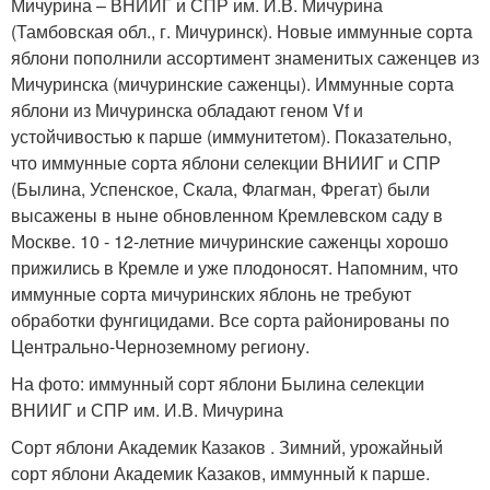
Мичурина – ВНИИГ и СПР им. И.В. Мичурина
(Тамбовская обл., г. Мичуринск). Новые иммунные сорта
яблони пополнили ассортимент знаменитых саженцев из
Мичуринска (мичуринские саженцы). Иммунные сорта
яблони из Мичуринска обладают геном Vf и
устойчивостью к парше (иммунитетом). Показательно,
что иммунные сорта яблони селекции ВНИИГ и СПР
(Былина, Успенское, Скала, Флагман, Фрегат) были
высажены в ныне обновленном Кремлевском саду в
Москве. 10 - 12-летние мичуринские саженцы хорошо
прижились в Кремле и уже плодоносят. Напомним, что
иммунные сорта мичуринских яблонь не требуют
обработки фунгицидами. Все сорта районированы по
Центрально-Черноземному региону.
На фото: иммунный сорт яблони Былина селекции
ВНИИГ и СПР им. И.В. Мичурина
Сорт яблони Академик Казаков . Зимний, урожайный
сорт яблони Академик Казаков, иммунный к парше.