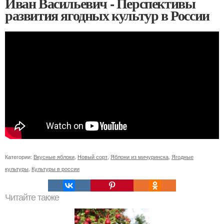
Иван Васильевич - Перспективы
развития ягодных культур в России
Категории:
Вкусные яблоки
,
Новый сорт
,
Яблони из мичуринска
,
Ягодные
культуры
,
Культуры в россии
Читайте также