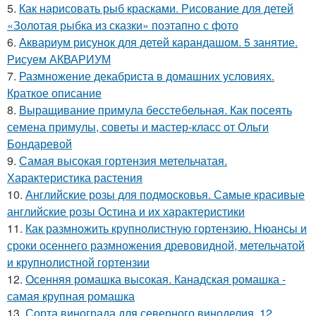
5.
Как нарисовать рыб красками. Рисование для детей
«Золотая рыбка из сказки» поэтапно с фото
6.
Аквариум рисунок для детей карандашом. 5 занятие.
Рисуем АКВАРИУМ
7.
Размножение декабриста в домашних условиях.
Краткое описание
8.
Выращивание примула бесстебельная. Как посеять
семена примулы, советы и мастер-класс от Ольги
Бондаревой
9.
Самая высокая гортензия метельчатая.
Характеристика растения
10.
Английские розы для подмосковья. Самые красивые
английские розы Остина и их характеристики
11.
Как размножить крупнолистную гортензию. Нюансы и
сроки осеннего размножения древовидной, метельчатой
и крупнолистной гортензии
12.
Осенняя ромашка высокая. Канадская ромашка -
самая крупная ромашка
13.
Сорта винограда для северного виноделия. 12