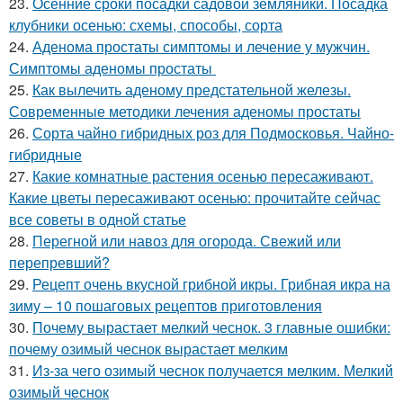
23.
Осенние сроки посадки садовой земляники. Посадка
клубники осенью: схемы, способы, сорта
24.
Аденома простаты симптомы и лечение у мужчин.
Симптомы аденомы простаты
25.
Как вылечить аденому предстательной железы.
Современные методики лечения аденомы простаты
26.
Сорта чайно гибридных роз для Подмосковья. Чайно-
гибридные
27.
Какие комнатные растения осенью пересаживают.
Какие цветы пересаживают осенью: прочитайте сейчас
все советы в одной статье
28.
Перегной или навоз для огорода. Свежий или
перепревший?
29.
Рецепт очень вкусной грибной икры. Грибная икра на
зиму – 10 пошаговых рецептов приготовления
30.
Почему вырастает мелкий чеснок. 3 главные ошибки:
почему озимый чеснок вырастает мелким
31.
Из-за чего озимый чеснок получается мелким. Мелкий
озимый чеснок