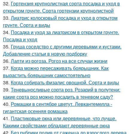
32.
Гортензия крупнолистная сорта посадка и уход в
открытом грунте. Сорта гортензии крупнолистной
33.
Лиатрис колосковый посадка и уход в открытом
грунте. Сорта и виды
34.
Посадка и уход за лиатрисом в открытом грунте.
Посадка и уход
35.
Груша соседство с другими деревьями и кустами.
Добавление статьи в новую подборку
36.
Лапти из рогоза. Рогоз на все случаи жизни
37.
Когда можно пересаживать боярышник. Как
вырастить боярышник самостоятельно
38.
Когда собирать физалис овощной. Сорта и виды
39.
Теневыносливые сорта роз. Розарий в полутени:
какие сорта роз можно посадить в теневом саду?
40.
Ромашки в сентябре цветут. Левкантемелла -
гигантская осенняя ромашка
41.
Пластиковые окна или деревянные, что лучше.
Какими свойствами обладают деревянные окна
42.
Без рубрики полив от саженца до взрослого дерева.