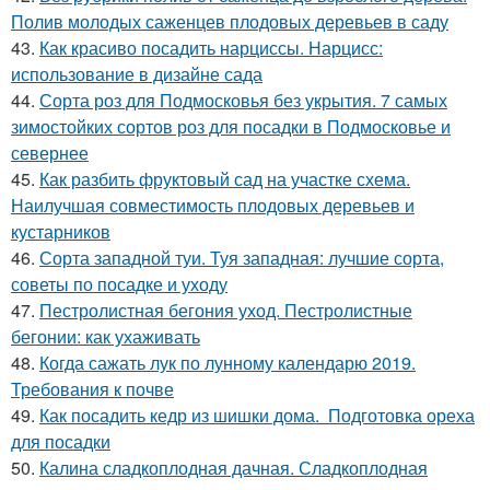
Полив молодых саженцев плодовых деревьев в саду
43.
Как красиво посадить нарциссы. Нарцисс:
использование в дизайне сада
44.
Сорта роз для Подмосковья без укрытия. 7 самых
зимостойких сортов роз для посадки в Подмосковье и
севернее
45.
Как разбить фруктовый сад на участке схема.
Наилучшая совместимость плодовых деревьев и
кустарников
46.
Сорта западной туи. Туя западная: лучшие сорта,
советы по посадке и уходу
47.
Пестролистная бегония уход. Пестролистные
бегонии: как ухаживать
48.
Когда сажать лук по лунному календарю 2019.
Требования к почве
49.
Как посадить кедр из шишки дома. Подготовка ореха
для посадки
50.
Калина сладкоплодная дачная. Сладкоплодная