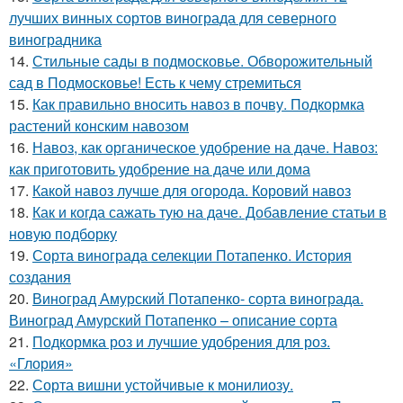
лучших винных сортов винограда для северного
виноградника
14.
Стильные сады в подмосковье. Обворожительный
сад в Подмосковье! Есть к чему стремиться
15.
Как правильно вносить навоз в почву. Подкормка
растений конским навозом
16.
Навоз, как органическое удобрение на даче. Навоз:
как приготовить удобрение на даче или дома
17.
Какой навоз лучше для огорода. Коровий навоз
18.
Как и когда сажать тую на даче. Добавление статьи в
новую подборку
19.
Сорта винограда селекции Потапенко. История
создания
20.
Виноград Амурский Потапенко- сорта винограда.
Виноград Амурский Потапенко – описание сорта
21.
Подкормка роз и лучшие удобрения для роз.
«Глория»
22.
Сорта вишни устойчивые к монилиозу.