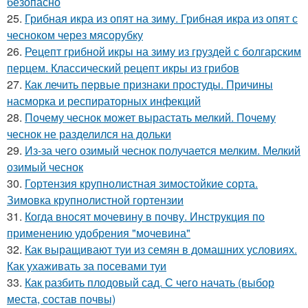
безопасно
25.
Грибная икра из опят на зиму. Грибная икра из опят с
чесноком через мясорубку
26.
Рецепт грибной икры на зиму из груздей с болгарским
перцем. Классический рецепт икры из грибов
27.
Как лечить первые признаки простуды. Причины
насморка и респираторных инфекций
28.
Почему чеснок может вырастать мелкий. Почему
чеснок не разделился на дольки
29.
Из-за чего озимый чеснок получается мелким. Мелкий
озимый чеснок
30.
Гортензия крупнолистная зимостойкие сорта.
Зимовка крупнолистной гортензии
31.
Когда вносят мочевину в почву. Инструкция по
применению удобрения "мочевина"
32.
Как выращивают туи из семян в домашних условиях.
Как ухаживать за посевами туи
33.
Как разбить плодовый сад. С чего начать (выбор
места, состав почвы)