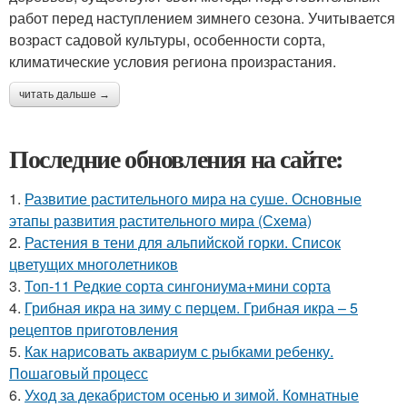
работ перед наступлением зимнего сезона. Учитывается
возраст садовой культуры, особенности сорта,
климатические условия региона произрастания.
читать дальше →
Последние обновления на сайте:
1.
Развитие растительного мира на суше. Основные
этапы развития растительного мира (Схема)
2.
Растения в тени для альпийской горки. Список
цветущих многолетников
3.
Топ-11 Редкие сорта сингониума+мини сорта
4.
Грибная икра на зиму с перцем. Грибная икра – 5
рецептов приготовления
5.
Как нарисовать аквариум с рыбками ребенку.
Пошаговый процесс
6.
Уход за декабристом осенью и зимой. Комнатные