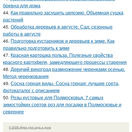
бревна для дома
44.
Как правильно засушить целозию. Объемная сушка
растений
45.
Обработка деревьев в августе. Сад: сезонные
работы в августе
46.
Подготовка кустарников и деревьев к зиме. Как
правильно подготовить к зиме
47.
Красная картошка польза. Полезные свойства
красного картофеля, замедляющего процессы старения
48.
Девичий виноград размножение черенками осенью.
Метод черенкования
49.
Сосна горная виды. Сосна горная: лучшие сорта,
фотокаталог с описанием
50.
Розы кустовые для Подмосковья. 7 самых
зимостойких сортов роз для посадки в Подмосковье и
севернее
© 2026 Идеи для сада и дачи