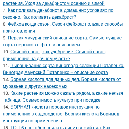
растения. Уход за декабристом осенью и зимой
7.
Как поливать декабрист в домашних условиях по
сезонно. Как поливать декабрист?
8.
Фейхоа когда сезон. Сезон фейхоа: польза и способы
приготовления
9.
Персик мичуринский описание сорта. Самые лучшие
сорта персиков с фото и описанием
10.
Свиной навоз, как удобрение. Свиной навоз
применение на дачном участке
11.
Выращивание сорта винограда селекции Потапенко.
Виноград Амурский Потапенко – описание сорта
12.
Борная кислота для дачных дел. Борная кислота от
муравьев и других насекомых
13.
Какие растения можно сажать рядом, а какие нельзя
таблица. Совместимость культур при посадке
14.
БОРНАЯ кислота порошок инструкция по
применению в садоводстве. Борная кислота Боримед :
инструкция по применению
15.
ТОП-6 способов придать лицу свежий вид. Как