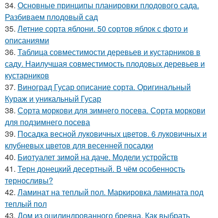
34.
Основные принципы планировки плодового сада.
Разбиваем плодовый сад
35.
Летние сорта яблони. 50 сортов яблок с фото и
описаниями
36.
Таблица совместимости деревьев и кустарников в
саду. Наилучшая совместимость плодовых деревьев и
кустарников
37.
Виноград Гусар описание сорта. Оригинальный
Кураж и уникальный Гусар
38.
Сорта моркови для зимнего посева. Сорта моркови
для подзимнего посева
39.
Посадка весной луковичных цветов. 6 луковичных и
клубневых цветов для весенней посадки
40.
Биотуалет зимой на даче. Модели устройств
41.
Терн донецкий десертный. В чём особенность
терносливы?
42.
Ламинат на теплый пол. Маркировка ламината под
теплый пол
43.
Дом из оцилиндрованного бревна. Как выбрать