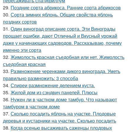
пересаживать спатифиллум
29.
Поздние сорта абрикоса. Ранние сорта абрикосов
30.
Сорта зимних яблонь. Общие свойства яблонь
поздних сортов
31.
Один виноград описание сорта. Эти Винограды
прощает ошибки, дают Отличный и Вкусный урожай
даже у начинающих садоводов. Рассказываю, почему
именно эти сорта
32.
Жимолость красная съедобная или нет. Жимолость
съедобная красная
33.
Размножение черенками дикого винограда. Уметь
правильно размножить: 3 способа
34.
Спиреи размножение делением куста.
35.
Жилой дом из сэндвич панелей. Плюсы
36.
Нужен ли в частном доме тамбур. Что называют
тамбуром в частном доме
37.
Сколько посадить яблонь на участке. Плодовые
деревья и кустарники на участке. Сколько посадить
38.
Когда осенью высаживать саженцы плодовых