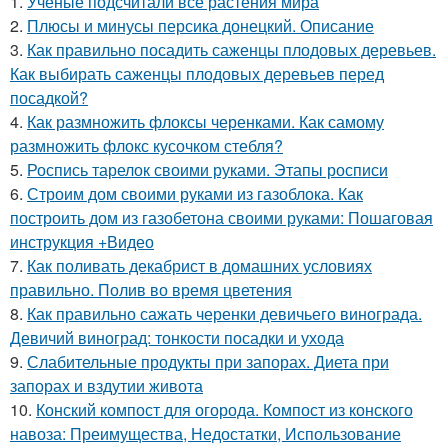
1.
Ученые подсчитали все растения мира
2.
Плюсы и минусы персика донецкий. Описание
3.
Как правильно посадить саженцы плодовых деревьев.
Как выбирать саженцы плодовых деревьев перед
посадкой?
4.
Как размножить флоксы черенками. Как самому
размножить флокс кусочком стебля?
5.
Роспись тарелок своими руками. Этапы росписи
6.
Строим дом своими руками из газоблока. Как
построить дом из газобетона своими руками: Пошаговая
инструкция +Видео
7.
Как поливать декабрист в домашних условиях
правильно. Полив во время цветения
8.
Как правильно сажать черенки девичьего винограда.
Девичий виноград: тонкости посадки и ухода
9.
Слабительные продукты при запорах. Диета при
запорах и вздутии живота
10.
Конский компост для огорода. Компост из конского
навоза: Преимущества, Недостатки, Использование