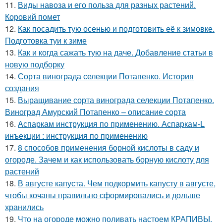
11.
Виды навоза и его польза для разных растений.
Коровий помет
12.
Как посадить тую осенью и подготовить её к зимовке.
Подготовка туи к зиме
13.
Как и когда сажать тую на даче. Добавление статьи в
новую подборку
14.
Сорта винограда селекции Потапенко. История
создания
15.
Выращивание сорта винограда селекции Потапенко.
Виноград Амурский Потапенко – описание сорта
16.
Аспаркам инструкция по применению. Аспаркам-L
инъекции : инструкция по применению
17.
8 способов применения борной кислоты в саду и
огороде. Зачем и как использовать борную кислоту для
растений
18.
В августе капуста. Чем подкормить капусту в августе,
чтобы кочаны правильно сформировались и дольше
хранились
19.
Что на огороде можно поливать настоем КРАПИВЫ.