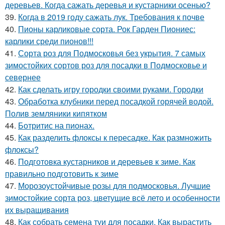
деревьев. Когда сажать деревья и кустарники осенью?
39.
Когда в 2019 году сажать лук. Требования к почве
40.
Пионы карликовые сорта. Рок Гарден Пиониес:
карлики среди пионов!!!
41.
Сорта роз для Подмосковья без укрытия. 7 самых
зимостойких сортов роз для посадки в Подмосковье и
севернее
42.
Как сделать игру городки своими руками. Городки
43.
Обработка клубники перед посадкой горячей водой.
Полив земляники кипятком
44.
Ботритис на пионах.
45.
Как разделить флоксы к пересадке. Как размножить
флоксы?
46.
Подготовка кустарников и деревьев к зиме. Как
правильно подготовить к зиме
47.
Морозоустойчивые розы для подмосковья. Лучшие
зимостойкие сорта роз, цветущие всё лето и особенности
их выращивания
48.
Как собрать семена туи для посадки. Как вырастить