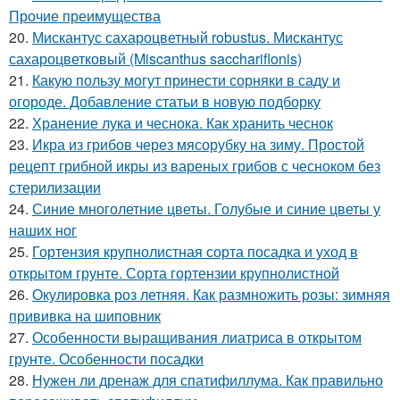
Прочие преимущества
20.
Мискантус сахароцветный robustus. Мискантус
сахароцветковый (Miscanthus sacchariflonis)
21.
Какую пользу могут принести сорняки в саду и
огороде. Добавление статьи в новую подборку
22.
Хранение лука и чеснока. Как хранить чеснок
23.
Икра из грибов через мясорубку на зиму. Простой
рецепт грибной икры из вареных грибов с чесноком без
стерилизации
24.
Синие многолетние цветы. Голубые и синие цветы у
наших ног
25.
Гортензия крупнолистная сорта посадка и уход в
открытом грунте. Сорта гортензии крупнолистной
26.
Окулировка роз летняя. Как размножить розы: зимняя
прививка на шиповник
27.
Особенности выращивания лиатриса в открытом
грунте. Особенности посадки
28.
Нужен ли дренаж для спатифиллума. Как правильно