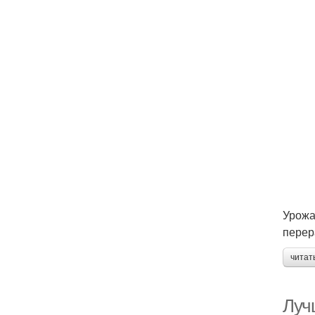
Урожа
перер
читат
Луч