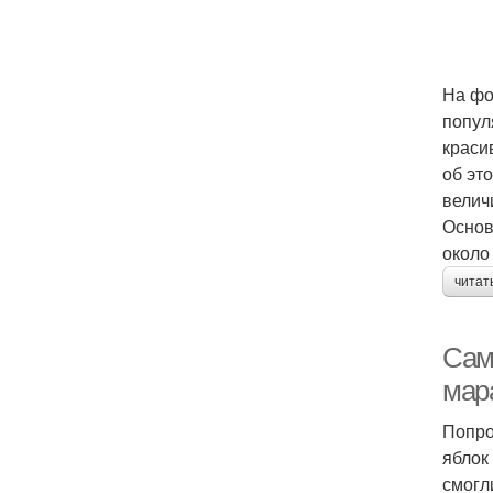
На фо
попул
краси
об эт
велич
Основ
около
читат
Сам
мар
Попро
яблок
смогл