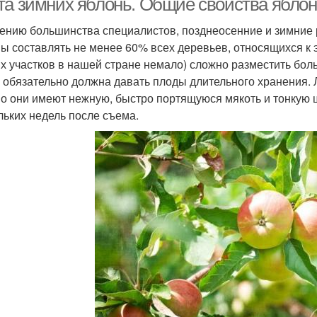
та зимних яблонь. Общие свойства яблон
ению большинства специалистов, позднеосенние и зимние 
ы составлять не менее 60% всех деревьев, относящихся к это
х участков в нашей стране немало) сложно разместить боль
х обязательно должна давать плоды длительного хранения. Л
о они имеют нежную, быстро портящуюся мякоть и тонкую 
льких недель после съема.