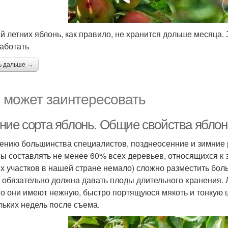
й летних яблонь, как правило, не хранится дольше месяца. 
аботать
ь дальше →
 может заинтересовать
ние сорта яблонь. Общие свойства яблон
ению большинства специалистов, позднеосенние и зимние 
ы составлять не менее 60% всех деревьев, относящихся к это
х участков в нашей стране немало) сложно разместить боль
х обязательно должна давать плоды длительного хранения. Л
о они имеют нежную, быстро портящуюся мякоть и тонкую 
льких недель после съема.