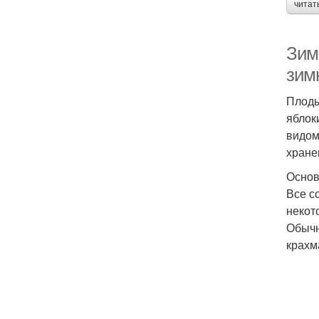
читат
Зим
зим
Плоды
яблок
видом
хране
Основ
Все с
некот
Обычн
крахм