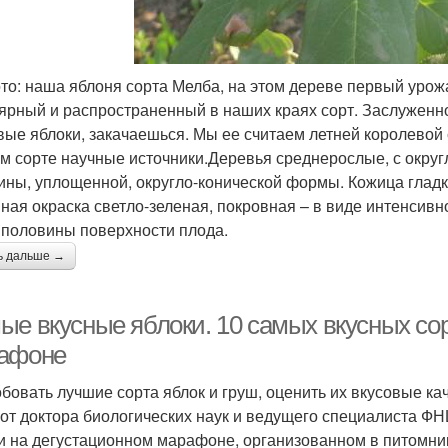
то: наша яблоня сорта Мелба, на этом дереве первый урожа
ярный и распространенный в наших краях сорт. Заслуженно
вые яблоки, закачаешься. Мы ее считаем летней королевой с
ом сорте научные источники.Деревья среднерослые, с окр
ины, уплощенной, округло-конической формы. Кожица гладк
ная окраска светло-зеленая, покровная – в виде интенсив
 половины поверхности плода.
ь дальше →
ые вкусные яблоки. 10 самых вкусных сор
афоне
бовать лучшие сорта яблок и груш, оценить их вкусовые ка
 от доктора биологических наук и ведущего специалиста Ф
и на дегустационном марафоне, организованном в питомни