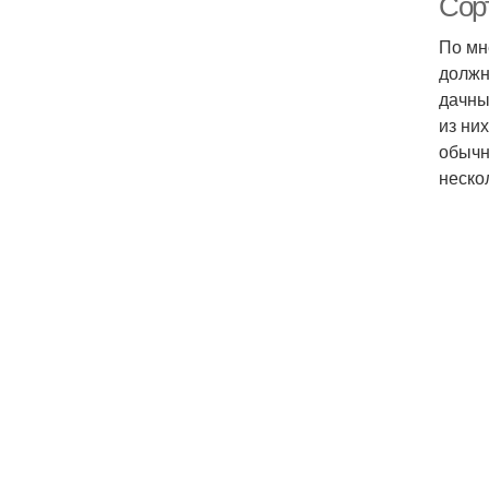
Сор
По мн
должн
дачны
из ни
обычн
неско