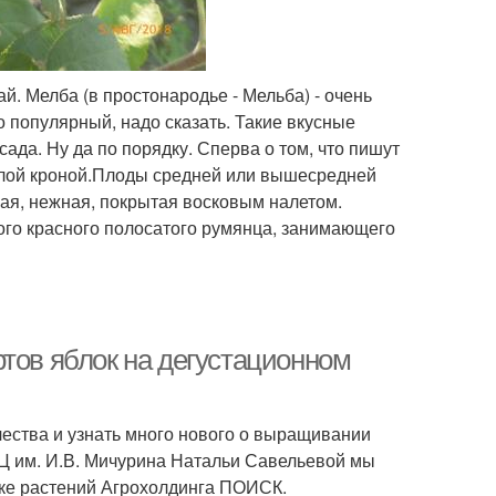
й. Мелба (в простонародье - Мельба) - очень
 популярный, надо сказать. Такие вкусные
ада. Ну да по порядку. Сперва о том, что пишут
углой кроной.Плоды средней или вышесредней
ая, нежная, покрытая восковым налетом.
ного красного полосатого румянца, занимающего
тов яблок на дегустационном
чества и узнать много нового о выращивании
НЦ им. И.В. Мичурина Натальи Савельевой мы
ке растений Агрохолдинга ПОИСК.