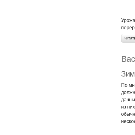
Урожа
перер
читат
Вас
Зим
По мн
должн
дачны
из ни
обычн
неско