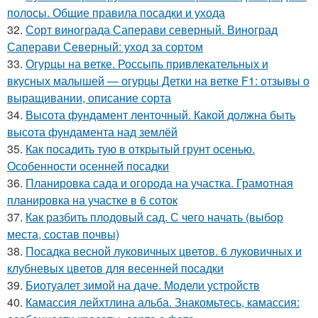
полосы. Общие правила посадки и ухода
32.
Сорт винограда Саперави северный. Виноград
Саперави Северный: уход за сортом
33.
Огурцы на ветке. Россыпь привлекательных и
вкусных малышей — огурцы Детки на ветке F1: отзывы о
выращивании, описание сорта
34.
Высота фундамент ленточный. Какой должна быть
высота фундамента над землёй
35.
Как посадить тую в открытый грунт осенью.
Особенности осенней посадки
36.
Планировка сада и огорода на участка. Грамотная
планировка на участке в 6 соток
37.
Как разбить плодовый сад. С чего начать (выбор
места, состав почвы)
38.
Посадка весной луковичных цветов. 6 луковичных и
клубневых цветов для весенней посадки
39.
Биотуалет зимой на даче. Модели устройств
40.
Камассия лейхтлина альба. Знакомьтесь, камассия: