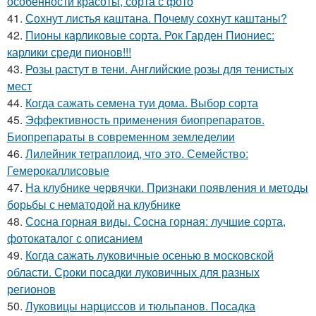
особенности красоты, сорта с фото
41.
Сохнут листья каштана. Почему сохнут каштаны?
42.
Пионы карликовые сорта. Рок Гарден Пиониес:
карлики среди пионов!!!
43.
Розы растут в тени. Английские розы для тенистых
мест
44.
Когда сажать семена туи дома. Выбор сорта
45.
Эффективность применения биопрепаратов.
Биопрепараты в современном земледелии
46.
Лилейник тетраплоид, что это. Семейство:
Гемерокаллисовые
47.
На клубнике червячки. Признаки появления и методы
борьбы с нематодой на клубнике
48.
Сосна горная виды. Сосна горная: лучшие сорта,
фотокаталог с описанием
49.
Когда сажать луковичные осенью в московской
области. Сроки посадки луковичных для разных
регионов
50.
Луковицы нарциссов и тюльпанов. Посадка