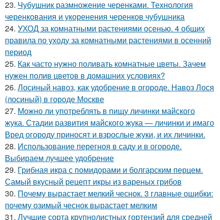
23.
Чубушник размножение черенками. Технология
черенкования и укоренения черенков чубушника
24.
УХОД за комнатными растениями осенью. 4 общих
правила по уходу за комнатными растениями в осенний
период
25.
Как часто нужно поливать комнатные цветы. Зачем
нужен полив цветов в домашних условиях?
26.
Лосиный навоз, как удобрение в огороде. Навоз Лося
(лосиный) в городе Москве
27.
Можно ли употреблять в пищу личинки майского
жука. Стадии развития майского жука — личинки и имаго
Вред огороду приносят и взрослые жуки, и их личинки.
28.
Использование перегноя в саду и в огороде.
Выбираем лучшее удобрение
29.
Грибная икра с помидорами и болгарским перцем.
Самый вкусный рецепт икры из вареных грибов
30.
Почему вырастает мелкий чеснок. 3 главные ошибки:
почему озимый чеснок вырастает мелким
31.
Лучшие сорта крупнолистных гортензий для средней