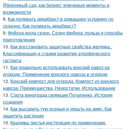
Яблоневый сад, как бизнес: ключевые моменты и
возможности
8.
Как поливать декабрист в домашних условиях по
сезонно. Как поливать декабрист?
9.
Фейхоа когда сезон. Сезон фейхоа: польза и способы
приготовления
10.
Как восстановить защитные свойства желудка..
Классификация и стадии развития атрофического
гастрита
11.
Как правильно использовать конский навоз на
огороде. Применение конского навоза в огороде
12.
Конский компост для огорода. Компост из конского
навоза: Преимущества, Недостатки, Использование
13.
Сорта винограда селекции Потапенко. История
создания
14.
Как высадить тую осенью и укрыть на зиму. Как
защитить растения
15.
Крапивы листья инструкция по применению.