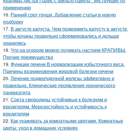
Крапивы листья Падис'с фильтр-пакеты : инструкция по
применению
16.
Ранний сорт груши. Добавление статьи в новую
подборку
17.
В августе капуста. Чем подкормить капусту в августе,
чтобы кочаны правильно сформировались и дольше
хранились
18.
Что на огороде можно поливать настоем КРАПИВЫ.
Прочие преимущества
19.
Функции печени В нормализации избыточного веса.
Причины возникновения жировой болезни печени
20.
Лечение поджелудочной железы эффективно и
правильно. Клинические проявления хронического
панкреатита
21.
Сорта смородины устойчивые к болезням и
вредителям. Морозостойкость и устойчивость к
вредителям
22.
Как ухаживать за комнатными цветами. Комнатные
цветы: уход в домашних условиях