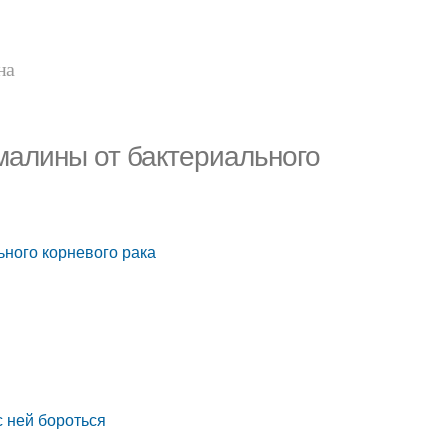
на
малины от бактериального
ьного корневого рака
м
с ней бороться