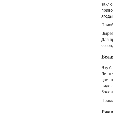
заклю
приво
ягоды
Приоб
Вырез
Для п
сезон
Бела
Эту б
Листь
цвет 
виде 
болез
Приме
Ржав