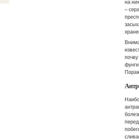
на ни
– сер
пресп
засых
хране
Внима
извес
почву
фунги
Пораж
Антр
Наибо
антра
болез
перед
побег
слива