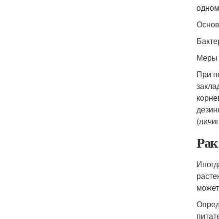
одном
Основ
Бакте
Меры
При п
закла
корне
дезин
(личи
Рак
Иногд
расте
может
Опред
питат