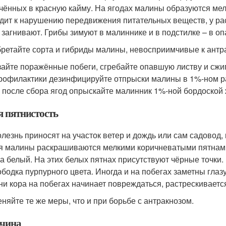
чённых в красную кайму. На ягодах малины образуются мел
дит к нарушению передвижения питательных веществ, у рас
 загнивают. Грибы зимуют в малиннике и в подстилке – в оп
ретайте сорта и гибриды малины, невосприимчивые к антра
айте поражённые побеги, сгребайте опавшую листву и сжиг
рофилактики дезинфицируйте отпрыски малины в 1%-ном р
, после сбора ягод опрыскайте малинник 1%-ной бордоской
я пятнистость
олезнь приносят на участок ветер и дождь или сам садовод
я малины раскрашиваются мелкими коричневатыми пятнами
на белый. На этих белых пятнах присут­ствуют чёрные точки
ободка пурпурного цвета. Иногда и на побегах заметны гла
ни кора на побегах начинает повреждаться, растрескиваетс
няйте те же меры, что и при борьбе с антракнозом.
чина