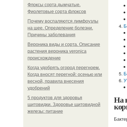
Флоксы сорта дымчатые.
Фиолетовые сорта флоксов
Почему воспаляются лимфоузлы
Б
на шее. Определение болезни.
Причины заболевания
Вероника виды и сорта. Описание
растения вероника veronica
происхождение
Когда удобрять огород перегноем.
Б
Когда вносят перегной: осенью или
У
весной, правила внесения
удобрений
На 
5 продуктов для здоровья
кор
щитовидки. Здоровье щитовидной
железы: питание
Бакте