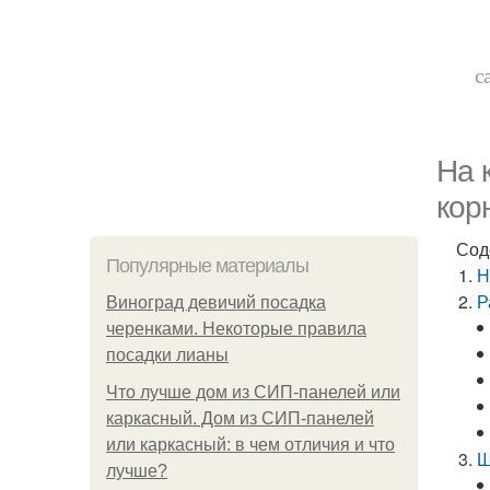
с
На 
кор
Сод
Популярные материалы
Н
Р
Виноград девичий посадка
черенками. Некоторые правила
посадки лианы
Что лучше дом из СИП-панелей или
каркасный. Дом из СИП-панелей
или каркасный: в чем отличия и что
Ш
лучше?