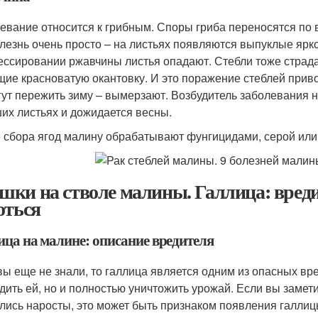
евание относится к грибным. Споры гриба переносятся по 
олезнь очень просто – на листьях появляются выпуклые яр
ессировании ржавчины листья опадают. Стебли тоже страда
ие красноватую окантовку. И это поражение стеблей привод
гут пережить зиму – вымерзают. Возбудитель заболевания н
их листьях и дожидается весны.
 сбора ягод малину обрабатывают фунгицидами, серой или
ки на стволе малины. Галлица: вреди
оться
ица на малине: описание вредителя
вы еще не знали, то галлица является одним из опасных вр
дить ей, но и полностью уничтожить урожай. Если вы замет
лись наросты, это может быть признаком появления галлиц