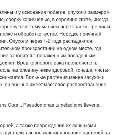
алины и у основания побегов, опухоли размером
ю, сверху коричневые, в середине свете, иногда
 корневую систему малины через ранки, трещины
ополке и обработке кустов. Нередко причиной
ни. Опухоли через 1-2 года распадаются,
тельном произрастании на одном месте, где
вание заносится с пораженным посадочным
даляют. Вред корневого рака проявляется в
осль наполовину ниже здоровой, тоньше, листья
 снижается. Больные растения менее засухо- и
ак, он обычно имеет массовое распространение.
ns Conn., Pseudomonas tumefaciems flevens.
орней, а также повреждения их личинками
ствует длительное культивирование растений на