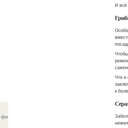
И всё
Гриб
Особо
вмест
посад
Чтобы
ремон
сажен
Что и
заклю
к бол
Сера
⇦
Забол
нежел