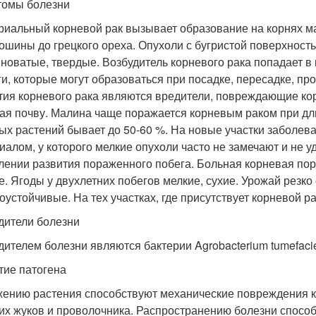
омы болезни
риальный корневой рак вызывает образование на корнях м
рошины до грецкого ореха. Опухоли с бугристой поверхность
новатые, твердые. Возбудитель корневого рака попадает в
ги, которые могут образоваться при посадке, пересадке, пр
тия корневого рака являются вредители, повреждающие кор
ая почву. Малина чаще поражается корневым раком при дли
ых растений бывает до 50-60 %. На новые участки заболе
иалом, у которого мелкие опухоли часто не замечают и не у
лении развития пораженного побега. Больная корневая пор
е. Ягоды у двухлетних побегов мелкие, сухие. Урожай резко
оустойчивые. На тех участках, где присутствует корневой р
дители болезни
дителем болезни являются бактерии Agrobacterium tumefacie
тие патогена
ению растения способствуют механические повреждения к
их жуков и проволочника. Распространению болезни способ