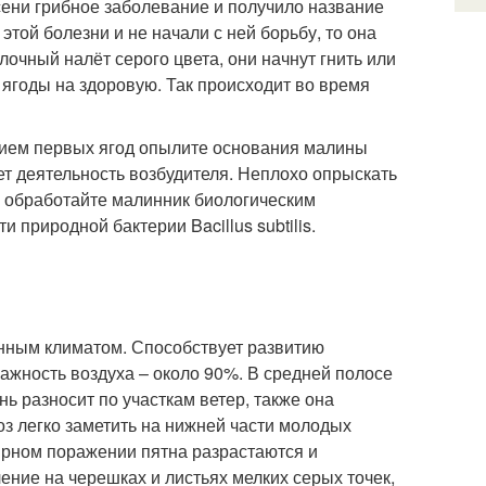
есени грибное заболевание и получило название
этой болезни и не начали с ней борьбу, то она
очный налёт серого цвета, они начнут гнить или
 ягоды на здоровую. Так происходит во время
нием первых ягод опылите основания малины
ет деятельность возбудителя. Неплохо опрыскать
я обработайте малинник биологическим
 природной бактерии Bacillus subtilis.
нным климатом. Способствует развитию
ажность воздуха – около 90%. В средней полосе
ь разносит по участкам ветер, также она
з легко заметить на нижней части молодых
ирном поражении пятна разрастаются и
ение на черешках и листьях мелких серых точек,