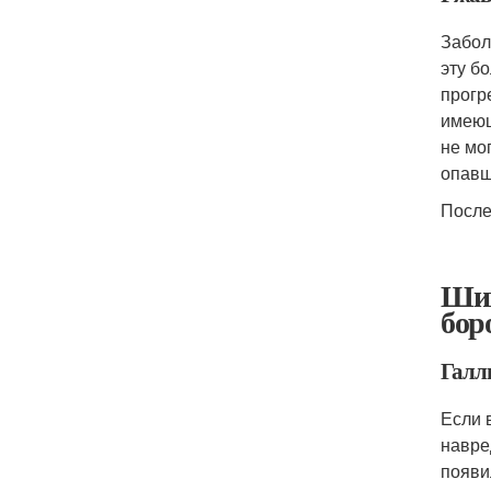
Забол
эту б
прогр
имеющ
не мо
опавш
После
Шиш
бор
Галл
Если 
навре
появи