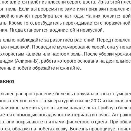
х появляется налёт из плесени серого цвета. Из-за этой пл
ая гниль. Если вы вовремя не заметили признаки появления 
окойно начнёт перебираться на ягоды. На них появится войл
ать. Кроме того, возбудитель перекидывается с поражённой
ния. Ягода становится водянистой и невкусной.
тельно наблюдайте за развитием растений. Перед появле
тью-пушонкой. Проведите мульчирование хвоей, она угнета
 хлористым калием или настоем золы. После уборки урожа
цидом (Алирин-Б), работа которого основана на деятельности
ённые побеги обрезайте и сжигайте.
акноз
льшее распространение болезнь получила в зонах с умере
кноза тёплое лето с температурой свыше 20˚C и высокая вл
нь можно заметить уже в самом начале лета. Грибную болезн
аётся с помощью посадочного материала и почвы. Антракно
ов, они покрываются пятнами фиолетового цвета. При обш
ются, образуя на побегах корку. Болезнь провоцирует появл