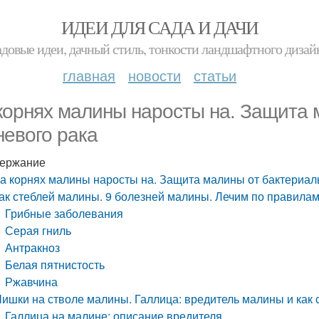
ИДЕИ ДЛЯ САДА И ДАЧИ
адовые идеи, дачный стиль, тонкости ландшафтного дизай
главная
новости
статьи
корнях малины наросты на. Защита 
невого рака
ержание
а корнях малины наросты на. Защита малины от бактериал
ак стеблей малины. 9 болезней малины. Лечим по правила
Грибные заболевания
Серая гниль
Антракноз
Белая пятнистость
Ржавчина
ишки на стволе малины. Галлица: вредитель малины и как 
Галлица на малине: описание вредителя