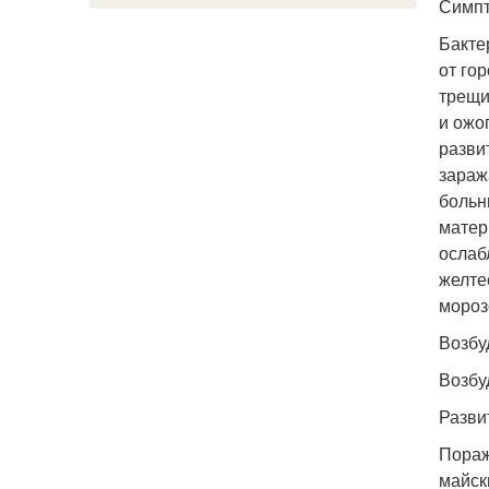
Симпт
Бакте
от го
трещи
и ожо
разви
зараж
больн
матер
ослаб
желте
мороз
Возбу
Возбу
Разви
Пораж
майск