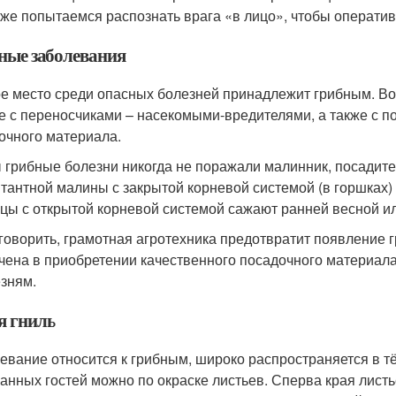
 же попытаемся распознать врага «в лицо», чтобы оператив
ные заболевания
е место среди опасных болезней принадлежит грибным. Во
е с переносчиками – насекомыми-вредителями, а также с 
очного материала.
 грибные болезни никогда не поражали малинник, посадите
тантной малины с закрытой корневой системой (в горшках) 
цы с открытой корневой системой сажают ранней весной и
 говорить, грамотная агротехника предотвратит появление 
чена в приобретении качественного посадочного материала 
езням.
я гниль
евание относится к грибным, широко распространяется в тё
анных гостей можно по окраске листьев. Сперва края лист