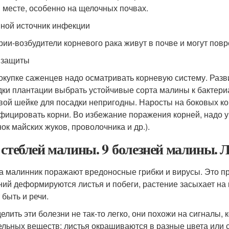
 месте, особенно на щелочных почвах.
ной источник инфекции
рии-возбудители корневого рака живут в почве и могут пов
 защиты
окупке саженцев надо осматривать корневую систему. Разв
дки плантации выбрать устойчивые сорта малины к бактер
вой шейке для посадки непригодны. Наросты на боковых ко
фицировать корни. Во избежание поражения корней, надо у
нок майских жуков, проволочника и др.).
 стеблей малины. 9 болезней малины. 
а малинник поражают вредоносные грибки и вирусы. Это п
ний деформируются листья и побеги, растение засыхает на к
 быть и речи.
елить эти болезни не так-то легко, они похожи на сигналы,
ельных веществ: листья окрашиваются в разные цвета или с