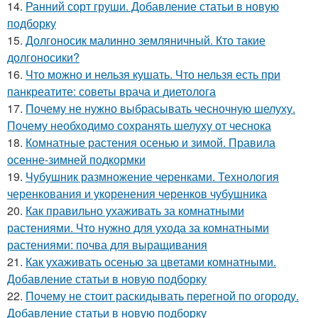
14.
Ранний сорт груши. Добавление статьи в новую
подборку
15.
Долгоносик малинно земляничный. Кто такие
долгоносики?
16.
Что можно и нельзя кушать. Что нельзя есть при
панкреатите: советы врача и диетолога
17.
Почему не нужно выбрасывать чесночную шелуху.
Почему необходимо сохранять шелуху от чеснока
18.
Комнатные растения осенью и зимой. Правила
осенне-зимней подкормки
19.
Чубушник размножение черенками. Технология
черенкования и укоренения черенков чубушника
20.
Как правильно ухаживать за комнатными
растениями. Что нужно для ухода за комнатными
растениями: почва для выращивания
21.
Как ухаживать осенью за цветами комнатными.
Добавление статьи в новую подборку
22.
Почему не стоит раскидывать перегной по огороду.
Добавление статьи в новую подборку