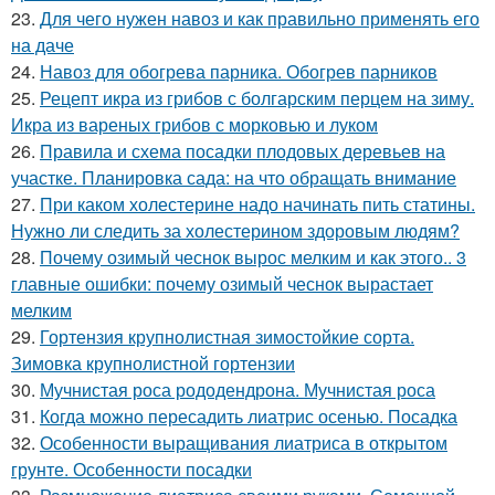
23.
Для чего нужен навоз и как правильно применять его
на даче
24.
Навоз для обогрева парника. Обогрев парников
25.
Рецепт икра из грибов с болгарским перцем на зиму.
Икра из вареных грибов с морковью и луком
26.
Правила и схема посадки плодовых деревьев на
участке. Планировка сада: на что обращать внимание
27.
При каком холестерине надо начинать пить статины.
Нужно ли следить за холестерином здоровым людям?
28.
Почему озимый чеснок вырос мелким и как этого.. 3
главные ошибки: почему озимый чеснок вырастает
мелким
29.
Гортензия крупнолистная зимостойкие сорта.
Зимовка крупнолистной гортензии
30.
Мучнистая роса рододендрона. Мучнистая роса
31.
Когда можно пересадить лиатрис осенью. Посадка
32.
Особенности выращивания лиатриса в открытом
грунте. Особенности посадки