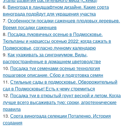
этапы развития растительного мира (Схема)
6.
Виноград в ландшафтном дизайне. Какие сорта
винограда подойдут для украшения участка
7.
Особенности посадки саженцев плодовых деревьев.
Время посадки саженцев
8.
Посадка луковичных осенью в Подмосковье.
Тюльпаны и нарциссы осенью 2022: когда сажать в
Подмосковье, согласно лунному календарю
9.
Как ухаживать за сингониумом. Виды,
распространённые в домашнем цветоводстве
10.
Посадка туи семенами осенью технология
пошаговое описание. Сбор и подготовка семян
11.
Стильные сады в подмосковье. Обворожительный
сад в Подмосковье! Есть к чему стремиться
12.
Посадка туи в открытый грунт весной и летом. Когда
лучше всего высаживать тую: сроки, агротехнические
правила
13.
Сорта винограда селекции Потапенко. История
создания