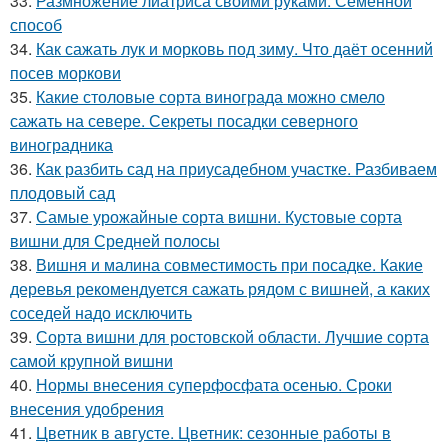
33.
Размножение лиатриса своими руками. Семенной
способ
34.
Как сажать лук и морковь под зиму. Что даёт осенний
посев моркови
35.
Какие столовые сорта винограда можно смело
сажать на севере. Секреты посадки северного
виноградника
36.
Как разбить сад на приусадебном участке. Разбиваем
плодовый сад
37.
Самые урожайные сорта вишни. Кустовые сорта
вишни для Средней полосы
38.
Вишня и малина совместимость при посадке. Какие
деревья рекомендуется сажать рядом с вишней, а каких
соседей надо исключить
39.
Сорта вишни для ростовской области. Лучшие сорта
самой крупной вишни
40.
Нормы внесения суперфосфата осенью. Сроки
внесения удобрения
41.
Цветник в августе. Цветник: сезонные работы в