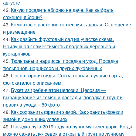
августе
42.
Какую посадить яблоню на даче. Как выбрать
саженец яблони?
43.
Комнатные растения гортензия садовая. Освещение
и размещение
44.
Как разбить фруктовый сад на участке схема.
Наилучшая совместимость плодовых деревьев и
кустарников
45.
Тюльпаны и нарциссы посадка и уход. Посадка
тюльпанов, нарциссов и других луковичных
46.
Сосна горная виды. Сосна горная: лучшие сорта,
фотокаталог с описанием
47.
Букет из гребенчатой целозии. Целозия —
выращивание из семян и рассады, посадка в грунт и
правила ухода + 80 фото
48.
Как сохранить фрезии зимой. Как хранить фрезии
зимой в домашних условиях
49.
Посадка лука 2019 году по лунному календарю. Когда
можно сажать лук севок в открытый грунт по лунному